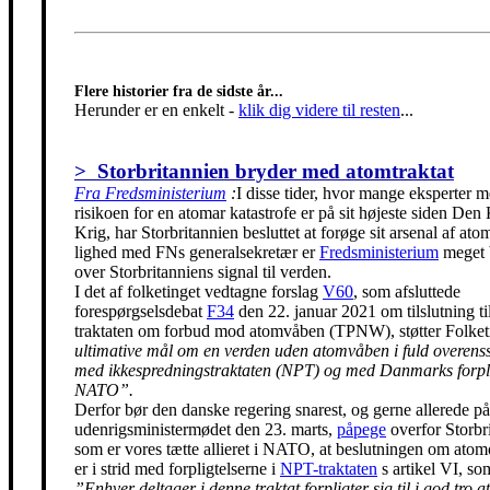
Flere historier fra de sidste år...
Herunder er en enkelt
-
klik dig videre til resten
...
> Storbritannien bryder med atomtraktat
Fra Fredsministerium
:
I disse tider, hvor mange eksperter m
risikoen for en atomar katastrofe er på sit højeste siden Den
Krig, har Storbritannien besluttet at forøge sit arsenal af ato
lighed med FNs generalsekretær er
Fredsministerium
meget 
over Storbritanniens signal til verden.
I det af folketinget vedtagne forslag
V60
, som afsluttede
forespørgselsdebat
F34
den 22. januar 2021 om tilslutning t
traktaten om forbud mod atomvåben (TPNW), støtter Folke
ultimative mål om en verden uden atomvåben i fuld overen
med ikkespredningstraktaten (NPT) og med Danmarks forpli
NATO”.
Derfor bør den danske regering snarest, og gerne allerede på
udenrigsministermødet den 23. marts,
påpege
overfor Storbr
som er vores tætte allieret i NATO, at beslutningen om ato
er i strid med forpligtelserne i
NPT-traktaten
s artikel VI, so
”Enhver deltager i denne traktat forpligter sig til i god tro at