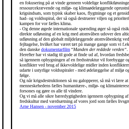
en fokusering på at vinde gennem voldelige konfliktløsning
ressourcekrævende og miljø- og klimaødelæggende oprustni
krigsindsats, som typisk skaber kaos, flygtninge og et gensidi
had- og voldsspiral, der så også destruerer viljen og prioriter
kampen for vor fælles klima.
- Og denne øgede internationale spænding øger så også risik
direkte udløsning af en krig med atomvåben udover den alti
udløsning af den globalt miljdelæggende atomvåbenkrig ved
fejltagelse, hvilket har været tæt på mange gange som vi f.eks
den danske
dokumentarfilm
“
Manden der reddede verden“
.
Herefter har vi stadig til gode at finde ud af, hvordan freds
så igennem opbygningen af en fredsstruktur vil forebygge o
konflikter ved brug af ikkevoldelige midler inden konfliktern
udarte i ustyrlige voldsspiraler - med ødelæggelse af miljø og
følge.
Og når krigsdestruktionen så nu galopperer, så må vi lære at 
menneskehedens fælles humanitære-, miljø- og klimainteress
forsones og gøre os alle til vindere.
Og vi må alle sikre bæredygtigheden igennem opbygning af
fredskultur med værdsætning af vores jord som fælles livsgr
Arne Hansen - november 2015