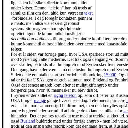
lige siden har sikret direkte kommunikation
under kriser. Denne “telefon“ har, på trods af
samtlige film om den, altid kun været en
tekst
-forbindelse. I dag foregår kontakten gennem
e-mails, men altså via et særligt robust
system. Stormagterne har også løbende
oprettet lignende kommunikationslinjer -
deconfliction hotlines
- til brug under mindre konflikter, hvor de 
kunne komme til at træde hinanden over tæerne med katastrofale
følger.
For et år siden var forrige gang, hvor USA sparkede stort ud mili
mod Syrien og i alle medierne. Det trak også dengang voldsomm
overskrifter, på trods af at luftangreb mod Syrien sker hver enest
Den gang havde der været små otte tusind luftangreb mod Syrien
Siden dette er antallet stort set fordoblet til omkring
15.000
. Og d
tal er fra før USAs igen angreb sammen med England og Frankri
Også det senest angreb kom efter et muligt giftangreb under
borgerkrigen, hvor 40 mennesker nu blev dræbt.
I Syrien er der stillet en
rigtig telefon
op, som officerer fra Rusla
USA bruger
mange
gange hver eneste dag. Telefonens primære
er at sikre mod sammenstød i luftrummet, men den benyttes også
andre begivenheder ser ud til at bringe de to landes militær for
tæ
hinanden. Det er gængs retorik at true med at trække stikket ud,
også
Rusland
buldrede med under forrige angreb - men lod være
trods af den anspændte retorik kom det dengang frem, at Ruslan