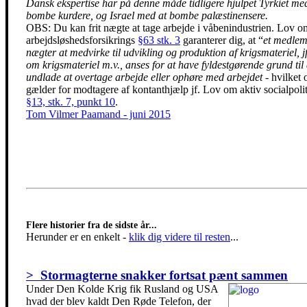
Dansk ekspertise har på denne måde tidligere hjulpet Tyrkiet me
bombe kurdere, og Israel med at bombe palæstinensere.
OBS: Du kan frit nægte at tage arbejde i våbenindustrien. Lov o
arbejdsløshedsforsikrings
§63 stk. 3
garanterer dig, at “
et medlem
nægter at medvirke til udvikling og produktion af krigsmateriel, jf
om krigsmateriel m.v., anses for at have fyldestgørende grund til 
undlade at overtage arbejde eller ophøre med arbejdet
- hvilket 
gælder for modtagere af kontanthjælp jf. Lov om aktiv socialpoli
§13, stk. 7, punkt 10
.
Tom Vilmer Paamand - juni 2015
Flere historier fra de sidste år...
Herunder er en enkelt
-
klik dig videre til resten
...
> Stormagterne snakker fortsat pænt sammen
Under Den Kolde Krig fik Rusland og USA
hvad der blev kaldt Den Røde Telefon, der