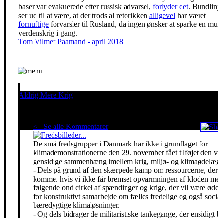
baser var evakuerede efter russisk advarsel,
forlyder det
. Bundlin
ser ud til at være, at der trods al retorikken
alligevel
har været
fornuftige
forvarsler til Rusland, da ingen ønsker at sparke en mu
verdenskrig i gang.
Tom Vilmer Paamand - april 2018
Aldrig Mere Krig
Pacifisme er en livsholdning
< Se alle Kommentarer
Red klimaet - stop krigen!
De små fredsgrupper i Danmark har ikke i grundlaget for
klimademonstrationerne den 29. november fået tilføjet den 
gensidige sammenhæng imellem krig, miljø- og klimaødelæg
- Dels på grund af den skærpede kamp om ressourcerne, der 
komme, hvis vi ikke får bremset opvarmningen af kloden m
følgende ond cirkel af spændinger og krige, der vil være ø
for konstruktivt samarbejde om fælles fredelige og også soci
bæredygtige klimaløsninger.
- Og dels bidrager de militaristiske tankegange, der ensidigt 