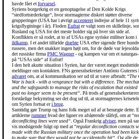
havde fået et
forvarsel
.
Syriens borgerkrig er en genoptagelse af Den Kolde Krigs
“stedfortræderkrige“, hvor stormagterne diskret støtter diverse
grupperinger (USA har i øvrigt
accepteret
indrejse af hele 11 syri
krigsflygtninge i år). Floden
Eufrat
er valgt som en skillelinje, s
Rusland og USA for det meste holder sig på hver sin side af.
Konflikten er så rodet, at to af USAs egne syriske militser kom i
ildkamp
. I et andet tilfælde
dræbte
USA efter sigende flere hundr
russere, men det snakker ingen højt om, for de døde var lejesoldat
det russiske firma
PMC Wagner
- og kampen var om et naturgas-f
på “USAs side“ af Eufrat!
I den helt akutte situation i Syrien, har der været meget modstrid
meldinger om kontakten. FNs generalsekretær António Guterres 
advaret
om, at al kommunikation ser ud til at være afbrudt: “
The 
War is back - with a vengeance but with a difference. The mech
and the safeguards to manage the risks of escalation that existed 
past no longer seem to be present“
. På trods af generalsekretære
forståelige bekymring ser det dog ud til, at stormagternes krisetel
om Syrien fortsat er
i brug
.
Samtidig gør Trump og hans folk meget ud af at benægte dette. E
artiklerne
rummer
hvad der ligner en afslørende slåfejl, om at “
no
deconflicting lines were used“
. Også Frankrig
afviser
, men på s
vis modsigende fulgt op med at “
regular deconfliction contacts 
made with the Russian military once the operation had been kick
to make sure that they would not be accidentally hit“
. Og alle de