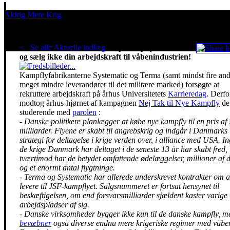
Aldrig Mere Krig
Pacifisme er en livsholdning
< Se alle Aktuelle indlæg
.
Stop kampfly-indkøbet,
og sælg ikke din arbejdskraft til våbenindustrien!
Kampflyfabrikanterne Systematic og Terma (samt mindst fire and
meget mindre leverandører til det militære marked) forsøgte at
rekruttere arbejdskraft på århus Universitetets
Karrieredag
. Derfo
modtog århus-hjørnet af kampagnen
Nej Tak til Nye Kampfly
de
studerende med
parolen
:
- Danske politikere planlægger at købe nye kampfly til en pris af
milliarder. Flyene er skabt til angrebskrig og indgår i Danmarks
strategi for deltagelse i krige verden over, i alliance med USA. I
de krige Danmark har deltaget i de seneste 13 år har skabt fred,
tværtimod har de betydet omfattende ødelæggelser, millioner af 
og et enormt antal flygtninge.
- Terma og Systematic har allerede underskrevet kontrakter om a
levere til JSF-kampflyet. Salgsnummeret er fortsat hensynet til
beskæftigelsen, om end forsvarsmilliarder sjældent kaster varige
arbejdspladser af sig.
- Danske virksomheder bygger ikke kun til de danske kampfly, m
bevæbner
også diverse endnu mere krigeriske regimer med våbe