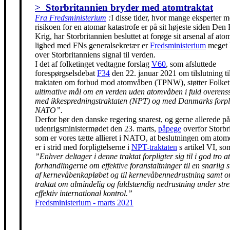
> Storbritannien bryder med atomtraktat
Fra Fredsministerium
:
I disse tider, hvor mange eksperter m
risikoen for en atomar katastrofe er på sit højeste siden Den
Krig, har Storbritannien besluttet at forøge sit arsenal af ato
lighed med FNs generalsekretær er
Fredsministerium
meget 
over Storbritanniens signal til verden.
I det af folketinget vedtagne forslag
V60
, som afsluttede
forespørgselsdebat
F34
den 22. januar 2021 om tilslutning t
traktaten om forbud mod atomvåben (TPNW), støtter Folke
ultimative mål om en verden uden atomvåben i fuld overen
med ikkespredningstraktaten (NPT) og med Danmarks forpli
NATO”.
Derfor bør den danske regering snarest, og gerne allerede på
udenrigsministermødet den 23. marts,
påpege
overfor Storbr
som er vores tætte allieret i NATO, at beslutningen om ato
er i strid med forpligtelserne i
NPT-traktaten
s artikel VI, so
”Enhver deltager i denne traktat forpligter sig til i god tro at
forhandlingerne om effektive foranstaltninger til en snarlig 
af kernevåbenkapløbet og til kernevåbennedrustning samt 
traktat om almindelig og fuldstændig nedrustning under str
effektiv international kontrol.”
Fredsministerium - marts 2021