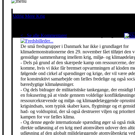
Aldrig Mere Krig
Pacifisme er en livsholdning
< Se alle Kommentarer
Red klimaet - stop krigen!
De små fredsgrupper i Danmark har ikke i grundlaget for
klimademonstrationerne den 29. november fået tilføjet den 
gensidige sammenhæng imellem krig, miljø- og klimaødelæg
- Dels på grund af den skærpede kamp om ressourcerne, der 
komme, hvis vi ikke får bremset opvarmningen af kloden m
følgende ond cirkel af spændinger og krige, der vil være ø
for konstruktivt samarbejde om fælles fredelige og også soci
bæredygtige klimaløsninger.
- Og dels bidrager de militaristiske tankegange, der ensidigt 
en fokusering på at vinde gennem voldelige konfliktløsning
ressourcekrævende og miljø- og klimaødelæggende oprustni
krigsindsats, som typisk skaber kaos, flygtninge og et gensidi
had- og voldsspiral, der så også destruerer viljen og prioriter
kampen for vor fælles klima.
- Og denne øgede internationale spænding øger så også risik
direkte udløsning af en krig med atomvåben udover den alti
udløsning af den globalt miljdelæggende atomvåbenkrig ved