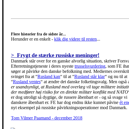
Flere historier fra de sidste år...
Herunder er en enkelt
-
klik dig videre til resten
...
> Frygt de stærke russiske meninger!
Danmark står over for en ganske alvorlig situation, skriver Forsv
Efterretningstjeneste i deres nyeste
trusselsvurdering
, som FE ihæ
søger at påvirke den danske befolkning med. Mediernes overskrif
svinget fra at “
Rusland kan
“ til at “
Rusland står klar
“ og nu til at
“
Rusland ventes
“ at ændre det danske folketingsvalg. Men også a
er usandsynligt, at Rusland med overlæg vil tage militære initiati
der medfører høj risiko for en direkte militær konflikt med NATO
er dog utroligt så dygtige, de russere åbenbart er - og så svage vi
danskere åbenbart er. FE har dog endnu ikke kunnet påvise
ét en
nyt eksempel på russiske påvirkningsoperationer mod Danmark.
Tom Vilmer Paamand - december 2018