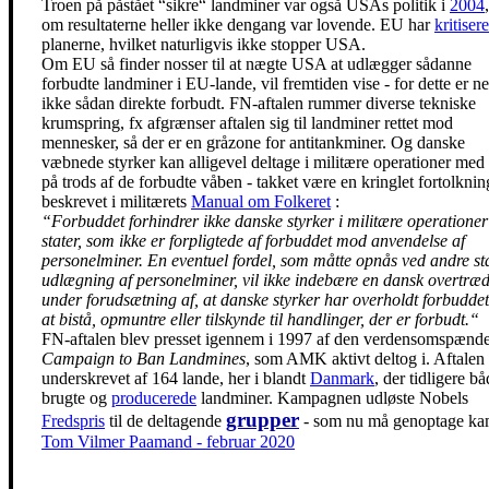
Troen på påstået “sikre“ landminer var også USAs politik i
2004
om resultaterne heller ikke dengang var lovende. EU har
kritisere
planerne, hvilket naturligvis ikke stopper USA.
Om EU så finder nosser til at nægte USA at udlægger sådanne
forbudte landminer i EU-lande, vil fremtiden vise - for dette er n
ikke sådan direkte forbudt. FN-aftalen rummer diverse tekniske
krumspring, fx afgrænser aftalen sig til landminer rettet mod
mennesker, så der er en gråzone for antitankminer. Og danske
væbnede styrker kan alligevel deltage i militære operationer m
på trods af de forbudte våben - takket være en kringlet fortolknin
beskrevet i militærets
Manual om Folkeret
:
“Forbuddet forhindrer ikke danske styrker i militære operatione
stater, som ikke er forpligtede af forbuddet mod anvendelse af
personelminer. En eventuel fordel, som måtte opnås ved andre st
udlægning af personelminer, vil ikke indebære en dansk overtræd
under forudsætning af, at danske styrker har overholdt forbudde
at bistå, opmuntre eller tilskynde til handlinger, der er forbudt.“
FN-aftalen blev presset igennem i 1997 af den verdensomspænd
Campaign to Ban Landmines
, som AMK aktivt deltog i. Aftalen
underskrevet af 164 lande, her i blandt
Danmark
, der tidligere b
brugte og
producerede
landminer. Kampagnen udløste Nobels
grupper
Fredspris
til de deltagende
- som nu må genoptage ka
Tom Vilmer Paamand - februar 2020