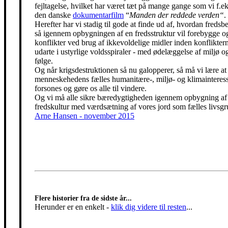
fejltagelse, hvilket har været tæt på mange gange som vi f.eks
den danske
dokumentarfilm
“
Manden der reddede verden“
.
Herefter har vi stadig til gode at finde ud af, hvordan freds
så igennem opbygningen af en fredsstruktur vil forebygge o
konflikter ved brug af ikkevoldelige midler inden konfliktern
udarte i ustyrlige voldsspiraler - med ødelæggelse af miljø og
følge.
Og når krigsdestruktionen så nu galopperer, så må vi lære at 
menneskehedens fælles humanitære-, miljø- og klimainteress
forsones og gøre os alle til vindere.
Og vi må alle sikre bæredygtigheden igennem opbygning af
fredskultur med værdsætning af vores jord som fælles livsgr
Arne Hansen - november 2015
Flere historier fra de sidste år...
Herunder er en enkelt
-
klik dig videre til resten
...