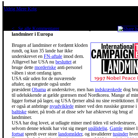
Aldrig Mere Krig
Pacifisme er en livsholdning
< Se alle Kommentarer
USAs militær genindfører
landminer i Europa
Brugen af landminer er fordømt kloden
rundt, og kun 35 lande har ikke
underskrevet en
FN-aftale
imod dem.
Alligevel har USA nu
besluttet
at
bruge dette
morderiske
anti-personel
våben i stort omfang igen.
USA står uden for de nuværende
aftaler, og nægtede også under
præsident
Obama
at underskrive, men han
indskrænkede
dog br
til udelukkende at gælde grænsen mod Nordkorea. Mange af mi
ligger fortsat på lager, og USA fjerner altså nu sine restriktioner.
er også at anbringe
nyudviklede
miner ved den russiske grænse i
baltiske
stater, på trods af at disse selv har afskrevet sig brug af
landminer.
USA har dog lovet, at udlagte miner med tiden vil selvdestruere,
selvom denne teknik har vist sig meget
upålidelig
.
Gamle
miner l
fortsat
spredt over store
landområder
, og invaliderer
tusinder
hvert