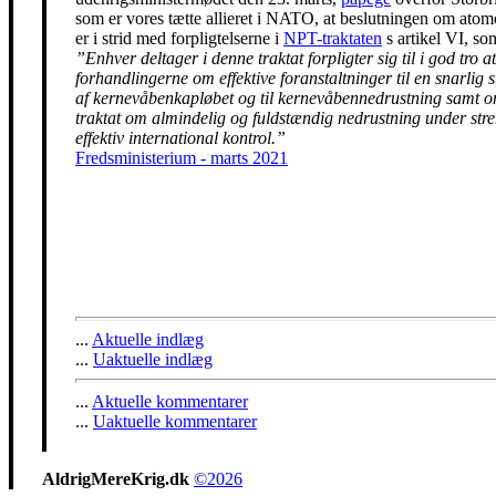
som er vores tætte allieret i NATO, at beslutningen om ato
er i strid med forpligtelserne i
NPT-traktaten
s artikel VI, so
”Enhver deltager i denne traktat forpligter sig til i god tro at
forhandlingerne om effektive foranstaltninger til en snarlig 
af kernevåbenkapløbet og til kernevåbennedrustning samt 
traktat om almindelig og fuldstændig nedrustning under str
effektiv international kontrol.”
Fredsministerium - marts 2021
...
Aktuelle indlæg
...
Uaktuelle indlæg
...
Aktuelle kommentarer
...
Uaktuelle kommentarer
AldrigMereKrig.dk
©2026