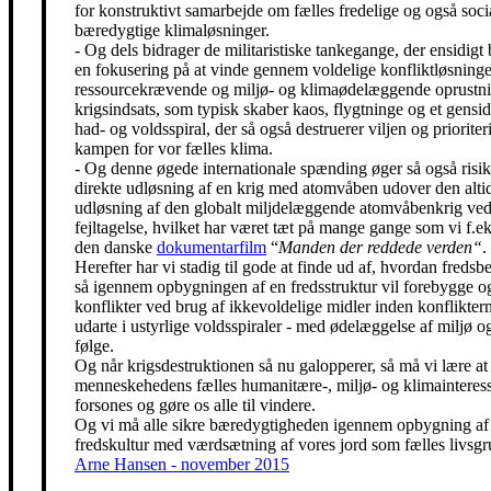
for konstruktivt samarbejde om fælles fredelige og også soci
bæredygtige klimaløsninger.
- Og dels bidrager de militaristiske tankegange, der ensidigt 
en fokusering på at vinde gennem voldelige konfliktløsning
ressourcekrævende og miljø- og klimaødelæggende oprustni
krigsindsats, som typisk skaber kaos, flygtninge og et gensidi
had- og voldsspiral, der så også destruerer viljen og prioriter
kampen for vor fælles klima.
- Og denne øgede internationale spænding øger så også risik
direkte udløsning af en krig med atomvåben udover den alti
udløsning af den globalt miljdelæggende atomvåbenkrig ved
fejltagelse, hvilket har været tæt på mange gange som vi f.eks
den danske
dokumentarfilm
“
Manden der reddede verden“
.
Herefter har vi stadig til gode at finde ud af, hvordan freds
så igennem opbygningen af en fredsstruktur vil forebygge o
konflikter ved brug af ikkevoldelige midler inden konfliktern
udarte i ustyrlige voldsspiraler - med ødelæggelse af miljø og
følge.
Og når krigsdestruktionen så nu galopperer, så må vi lære at 
menneskehedens fælles humanitære-, miljø- og klimainteress
forsones og gøre os alle til vindere.
Og vi må alle sikre bæredygtigheden igennem opbygning af
fredskultur med værdsætning af vores jord som fælles livsgr
Arne Hansen - november 2015