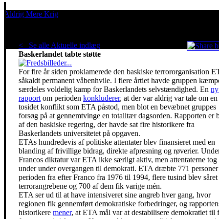
Aldrig Mere Krig
Pacifisme er en livsholdning
< Se alle Aktuelle indlæg
.
ETAs vold i
Baskerlandet tabte støtte
For fire år siden proklamerede den baskiske terrororganisation 
såkaldt permanent våbenhvile. I flere årtiet havde gruppen kæmp
særdeles voldelig kamp for Baskerlandets selvstændighed. En
ny
rapport
om perioden
konkluderer
, at der var aldrig var tale om en
tosidet konflikt som ETA påstod, men blot en bevæbnet gruppes
forsøg på at gennemtvinge en totalitær dagsorden. Rapporten er be
af den baskiske regering, der havde sat fire historikere fra
Baskerlandets universitetet på opgaven.
ETAs hundredevis af politiske attentater blev finansieret med en
blanding af frivillige bidrag, direkte afpresning og røverier. Unde
Francos diktatur var ETA ikke særligt aktiv, men attentaterne tog 
under under overgangen til demokrati. ETA dræbte 771 personer 
perioden fra efter Franco fra 1976 til 1994, flere tusind blev såre
terrorangrebene og 700 af dem fik varige mén.
ETA ser ud til at have intensiveret sine angreb hver gang, hvor
regionen fik gennemført demokratiske forbedringer, og rapporten
historikere
mener
, at ETA mål var at destabilisere demokratiet til 