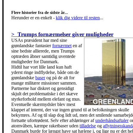
Flere historier fra de sidste år...
Herunder er en enkelt
-
klik dig videre til resten
...
> Trumps fornærmelser giver muligheder
USAs præsident har med sine
grønlandske fantasier
fornærmet
en af
sine bedste allierede, men Trumps
optræden åbner samtidig uventede
muligheder for Danmark.
Hidtil har vort lille land kun haft
yderst ringe indflydelse, både om de
grønlandske
baser
og på de alt for
mange militære missioner sammen.
Partnerne har diskret og gensidigt
skjult det problematiske i det skæve
styrkeforhold mellem elefant og mus.
Eventuelle skærmydsler blev mest
klappet af internt, der var ingen grund til at befolkningen skulle
bekymres. Af og til slap dog lidt ud, men det smilende samarbejd
fortsatte ufortrødent. Selv efter afsløringer af
underhåndsaftaler
o
atomvåben, kæmpe raketbaser uden
tilladelse
og
aflytningsskand
Danmark burde for længst have sat hælene i, og lige nu er det helt