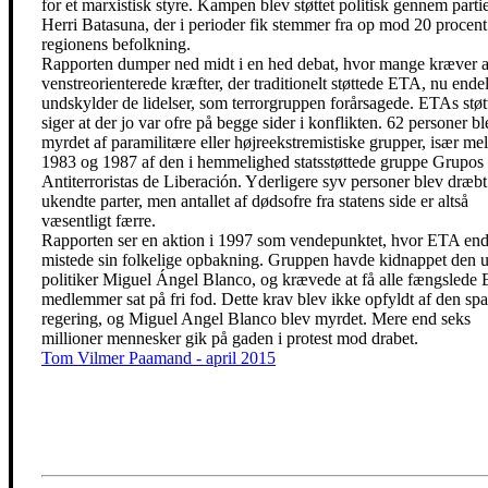
for et marxistisk styre. Kampen blev støttet politisk gennem partie
Herri Batasuna, der i perioder fik stemmer fra op mod 20 procent
regionens befolkning.
Rapporten dumper ned midt i en hed debat, hvor mange kræver a
venstreorienterede kræfter, der traditionelt støttede ETA, nu endel
undskylder de lidelser, som terrorgruppen forårsagede. ETAs støt
siger at der jo var ofre på begge sider i konflikten. 62 personer bl
myrdet af paramilitære eller højreekstremistiske grupper, især me
1983 og 1987 af den i hemmelighed statsstøttede gruppe Grupos
Antiterroristas de Liberación. Yderligere syv personer blev dræbt
ukendte parter, men antallet af dødsofre fra statens side er altså
væsentligt færre.
Rapporten ser en aktion i 1997 som vendepunktet, hvor ETA end
mistede sin folkelige opbakning. Gruppen havde kidnappet den 
politiker Miguel Ángel Blanco, og krævede at få alle fængslede
medlemmer sat på fri fod. Dette krav blev ikke opfyldt af den sp
regering, og Miguel Angel Blanco blev myrdet. Mere end seks
millioner mennesker gik på gaden i protest mod drabet.
Tom Vilmer Paamand - april 2015