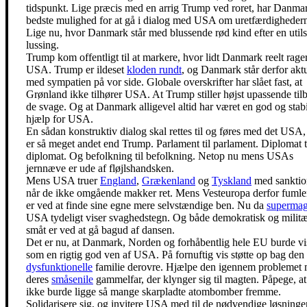
tidspunkt. Lige præcis med en arrig Trump ved roret, har Danma
bedste mulighed for at gå i dialog med USA om uretfærdigheder
Lige nu, hvor Danmark står med blussende rød kind efter en utils
lussing.
Trump kom offentligt til at markere, hvor lidt Danmark reelt rage
USA. Trump er ildeset
kloden rundt
, og Danmark står derfor aktu
med sympatien på vor side. Globale overskrifter har slået fast, at
Grønland ikke tilhører USA. At Trump stiller højst upassende tilb
de svage. Og at Danmark alligevel altid har været en god og stabi
hjælp for USA.
En sådan konstruktiv dialog skal rettes til og føres med det USA
er så meget andet end Trump. Parlament til parlament. Diplomat t
diplomat. Og befolkning til befolkning. Netop nu mens USAs
jernnæve er ude af fløjlshandsken.
Mens USA truer
England
,
Grækenland
og
Tyskland
med sanktio
når de ikke omgående makker ret. Mens Vesteuropa derfor fuml
er ved at finde sine egne mere selvstændige ben. Nu da
supermag
USA tydeligt viser svaghedstegn. Og både demokratisk og militæ
småt er ved at gå bagud af dansen.
Det er nu, at Danmark, Norden og forhåbentlig hele EU burde vi
som en rigtig god ven af USA. På fornuftig vis støtte op bag den
dysfunktionelle
familie derovre. Hjælpe den igennem problemet
deres
småsenile
gammelfar, der klynger sig til magten. Påpege, at
ikke burde ligge så mange skarpladte atombomber fremme.
Solidarisere sig, og invitere USA med til de nødvendige løsninger