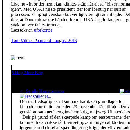
Lige nu - hvor der nemt kan klinkes skår, når alt så “bliver norma
igen“. Med USAs næste præsident, der forhåbentlig har lært af
processen. Et rigtigt venskab kræver ligeværdigt samarbejde. Det
tide, at Danmark række hånden frem til USA - og forlanger en g
snak om vor fælles fremtid.
Læs teksten
uforkortet
Tom Vilmer Paamand - august 2019
Aldrig Mere Krig
Pacifisme er en livsholdning
< Se alle Kommentarer
Red klimaet - stop krigen!
De små fredsgrupper i Danmark har ikke i grundlaget for
klimademonstrationerne den 29. november fået tilføjet den 
gensidige sammenhæng imellem krig, miljø- og klimaødelæg
- Dels på grund af den skærpede kamp om ressourcerne, der 
komme, hvis vi ikke får bremset opvarmningen af kloden m
følgende ond cirkel af spændinger og krige, der vil være ø