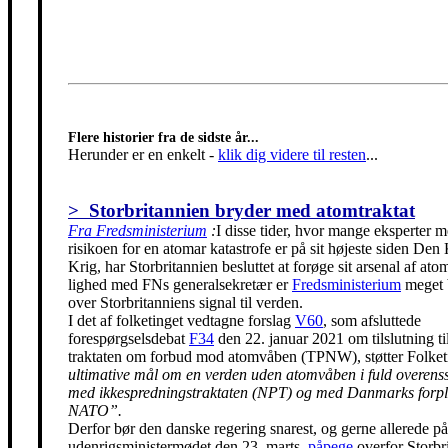
Flere historier fra de sidste år...
Herunder er en enkelt
-
klik dig videre til resten
...
> Storbritannien bryder med atomtraktat
Fra Fredsministerium
:
I disse tider, hvor mange eksperter m
risikoen for en atomar katastrofe er på sit højeste siden Den
Krig, har Storbritannien besluttet at forøge sit arsenal af ato
lighed med FNs generalsekretær er
Fredsministerium
meget 
over Storbritanniens signal til verden.
I det af folketinget vedtagne forslag
V60
, som afsluttede
forespørgselsdebat
F34
den 22. januar 2021 om tilslutning t
traktaten om forbud mod atomvåben (TPNW), støtter Folke
ultimative mål om en verden uden atomvåben i fuld overen
med ikkespredningstraktaten (NPT) og med Danmarks forpli
NATO”.
Derfor bør den danske regering snarest, og gerne allerede på
udenrigsministermødet den 23. marts,
påpege
overfor Storbr