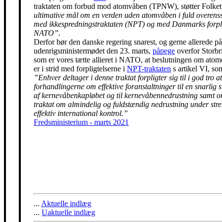
traktaten om forbud mod atomvåben (TPNW), støtter Folke
ultimative mål om en verden uden atomvåben i fuld overen
med ikkespredningstraktaten (NPT) og med Danmarks forpli
NATO”.
Derfor bør den danske regering snarest, og gerne allerede på
udenrigsministermødet den 23. marts,
påpege
overfor Storbr
som er vores tætte allieret i NATO, at beslutningen om ato
er i strid med forpligtelserne i
NPT-traktaten
s artikel VI, so
”Enhver deltager i denne traktat forpligter sig til i god tro at
forhandlingerne om effektive foranstaltninger til en snarlig 
af kernevåbenkapløbet og til kernevåbennedrustning samt 
traktat om almindelig og fuldstændig nedrustning under str
effektiv international kontrol.”
Fredsministerium - marts 2021
...
Aktuelle indlæg
...
Uaktuelle indlæg