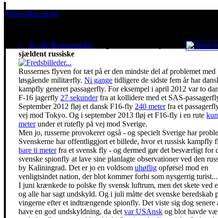
Aldrig Mere Krig
Pacifisme er en livsholdning
< Se alle Kommentarer
Løsgående militærfly er
sjældent russiske
Russernes flyven for tæt på er den mindste del af problemet med
løsgående militærfly.
Ni gange
tidligere de sidste fem år har dans
kampfly generet passagerfly. For eksempel i april 2012 var to da
F-16 jagerfly
27 sekunder
fra at kollidere med et SAS-passagerfl
September 2012 fløj et dansk F16-fly
240 meter
fra et passagerfl
vej mod Tokyo. Og i september 2013 fløj et F16-fly i en rute
kun
meter
under et rutefly på vej mod Sverige.
Men jo, russerne provokerer også - og specielt Sverige har probl
Svenskerne har offentliggjort et billede, hvor et russisk kampfly f
bare ti meter
fra et svensk fly - og dermed gør det besværligt for 
svenske spionfly at lave sine planlagte observationer ved den rus
by Kaliningrad. Det er jo en voldsom
uhøflig
opførsel mod en
venligtsindet nation, der blot kommer forbi som nysgerrig turist...
I juni krænkede to polske fly svensk luftrum, men det skete ved e
og alle har sagt undskyld. Og i juli måtte det svenske beredskab 
vingerne efter et indtrængende spionfly. Det viste sig dog senere 
have en god undskyldning, da det
var USAnsk
og blot havde væ