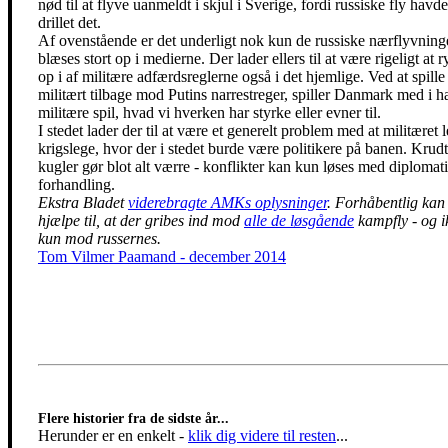
nød til at flyve uanmeldt i skjul i Sverige, fordi russiske fly havde
drillet det.
Af ovenstående er det underligt nok kun de russiske nærflyvninge
blæses stort op i medierne. Der lader ellers til at være rigeligt at 
op i af militære adfærdsreglerne også i det hjemlige. Ved at spille
militært tilbage mod Putins narrestreger, spiller Danmark med i h
militære spil, hvad vi hverken har styrke eller evner til.
I stedet lader der til at være et generelt problem med at militæret 
krigslege, hvor der i stedet burde være politikere på banen. Krud
kugler gør blot alt værre - konflikter kan kun løses med diplomat
forhandling.
Ekstra Bladet
viderebragte AMKs oplysninger
. Forhåbentlig kan
hjælpe til, at der gribes ind mod
alle de løsgående
kampfly - og i
kun mod russernes.
Tom Vilmer Paamand - december 2014
Flere historier fra de sidste år...
Herunder er en enkelt
-
klik dig videre til resten
...