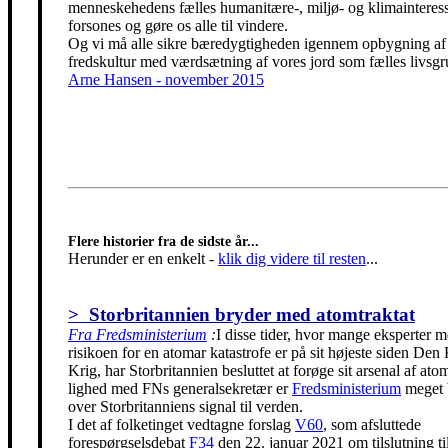
menneskehedens fælles humanitære-, miljø- og klimainteress
forsones og gøre os alle til vindere.
Og vi må alle sikre bæredygtigheden igennem opbygning af
fredskultur med værdsætning af vores jord som fælles livsgr
Arne Hansen - november 2015
Flere historier fra de sidste år...
Herunder er en enkelt
-
klik dig videre til resten
...
> Storbritannien bryder med atomtraktat
Fra Fredsministerium
:
I disse tider, hvor mange eksperter m
risikoen for en atomar katastrofe er på sit højeste siden Den
Krig, har Storbritannien besluttet at forøge sit arsenal af ato
lighed med FNs generalsekretær er
Fredsministerium
meget 
over Storbritanniens signal til verden.
I det af folketinget vedtagne forslag
V60
, som afsluttede
forespørgselsdebat
F34
den 22. januar 2021 om tilslutning t