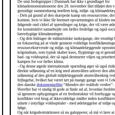
De små fredsgrupper i Danmark har ikke i grundlaget for
klimademonstrationerne den 29. november fået tilføjet den 
gensidige sammenhæng imellem krig, miljø- og klimaødelæg
- Dels på grund af den skærpede kamp om ressourcerne, der 
komme, hvis vi ikke får bremset opvarmningen af kloden m
følgende ond cirkel af spændinger og krige, der vil være ø
for konstruktivt samarbejde om fælles fredelige og også soci
bæredygtige klimaløsninger.
- Og dels bidrager de militaristiske tankegange, der ensidigt 
en fokusering på at vinde gennem voldelige konfliktløsning
ressourcekrævende og miljø- og klimaødelæggende oprustni
krigsindsats, som typisk skaber kaos, flygtninge og et gensidi
had- og voldsspiral, der så også destruerer viljen og prioriter
kampen for vor fælles klima.
- Og denne øgede internationale spænding øger så også risik
direkte udløsning af en krig med atomvåben udover den alti
udløsning af den globalt miljdelæggende atomvåbenkrig ved
fejltagelse, hvilket har været tæt på mange gange som vi f.eks
den danske
dokumentarfilm
“
Manden der reddede verden“
.
Herefter har vi stadig til gode at finde ud af, hvordan freds
så igennem opbygningen af en fredsstruktur vil forebygge o
konflikter ved brug af ikkevoldelige midler inden konfliktern
udarte i ustyrlige voldsspiraler - med ødelæggelse af miljø og
følge.
Og når krigsdestruktionen så nu galopperer, så må vi lære at 