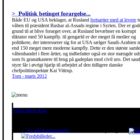
> Politisk betinget forargelse...
Både EU og USA beklager, at Rusland
fortsætter med at levere
t
våben til præsident Bashar al-Assads regime i Syrien. Der er god
grund til at blive forarget over, at Rusland bevæbner en korrupt
diktator med 50 kampfly. til gengæld er der meget få medier og
politikere, der interesserer sig for at USA sælger Saudi-Arabien 
end 150 meget mere moderne kampfly. Dette er den største saml
våbenhandel i flere årtier, og indbefatter også en stor mængde ud
som fx granatkastere til brug på gadeplan mod civil uro. Det sau
styre får i øvrigt hjælp til arbejdet af den tidligere danske
chefpolitiinspektør Kai Vittrup.
Tom - marts 2012
Aldrig Mere Krig
Pacifisme er en livsholdning
< Se alle Kommentarer
Red klimaet - stop krigen!