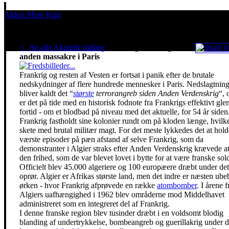
Aldrig Mere Krig
Pacifisme er en livsholdning
< Se alle Aktuelle indlæg
.
Frankrig fortrænger en
anden massakre i Paris
Frankrig og resten af Vesten er fortsat i panik efter de brutale
nedskydninger af flere hundrede mennesker i Paris. Nedslagtnin
bliver kaldt det “
største
terrorangreb siden Anden Verdenskrig
“, 
er det på tide med en historisk fodnote fra Frankrigs effektivt gle
fortid - om et blodbad på niveau med det aktuelle, for 54 år siden
Frankrig fastholdt sine kolonier rundt om på kloden længe, hvilke
skete med brutal militær magt. For det meste lykkedes det at hold
værste episoder på pæn afstand af selve Frankrig, som da
demonstranter i Algier straks efter Anden Verdenskrig krævede at
den frihed, som de var blevet lovet i bytte for at være franske sold
Officielt blev 45.000 algeriere og 100 europæere dræbt under det
oprør. Algier er Afrikas største land, men det indre er næsten ube
ørken - hvor Frankrig afprøvede en række
atombomber
. I årene f
Algiers uafhængighed i 1962 blev områderne mod Middelhavet
administreret som en integreret del af Frankrig.
I denne franske region blev tusinder dræbt i en voldsomt blodig
blanding af undertrykkelse, bombeangreb og guerillakrig under 