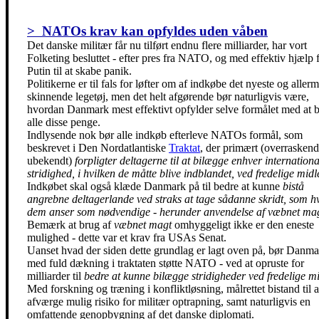
> NATOs krav kan opfyldes uden våben
Det danske militær får nu tilført endnu flere milliarder, har vort
Folketing besluttet - efter pres fra NATO, og med effektiv hjælp 
Putin til at skabe panik.
Politikerne er til fals for løfter om af indkøbe det nyeste og allerm
skinnende legetøj, men det helt afgørende bør naturligvis være,
hvordan Danmark mest effektivt opfylder selve formålet med at 
alle disse penge.
Indlysende nok bør alle indkøb efterleve NATOs formål, som
beskrevet i Den Nordatlantiske
Traktat
, der primært (overrasken
ubekendt)
forpligter deltagerne til at bilægge enhver internationa
stridighed, i hvilken de måtte blive indblandet, ved fredelige midl
Indkøbet skal også klæde Danmark på til bedre at kunne
bistå
angrebne deltagerlande ved straks at tage sådanne skridt, som hv
dem anser som nødvendige - herunder anvendelse af væbnet ma
Bemærk at brug af
væbnet magt
omhyggeligt ikke er den eneste
mulighed - dette var et krav fra USAs Senat.
Uanset hvad der siden dette grundlag er lagt oven på, bør Danma
med fuld dækning i traktaten støtte NATO - ved at opruste for
milliarder til
bedre at kunne bilægge stridigheder ved fredelige m
Med forskning og træning i konfliktløsning, målrettet bistand til a
afværge mulig risiko for militær optrapning, samt naturligvis en
omfattende genopbygning af det danske diplomati.