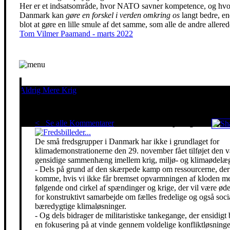
Her er et indsatsområde, hvor NATO savner kompetence, og hvo
Danmark kan
gøre en forskel i verden omkring os
langt bedre, e
blot at gøre en lille smule af det samme, som alle de andre allered
Tom Vilmer Paamand - marts 2022
Aldrig Mere Krig
Pacifisme er en livsholdning
< Se alle Kommentarer
Red klimaet - stop krigen!
De små fredsgrupper i Danmark har ikke i grundlaget for
klimademonstrationerne den 29. november fået tilføjet den 
gensidige sammenhæng imellem krig, miljø- og klimaødelæg
- Dels på grund af den skærpede kamp om ressourcerne, der 
komme, hvis vi ikke får bremset opvarmningen af kloden m
følgende ond cirkel af spændinger og krige, der vil være ø
for konstruktivt samarbejde om fælles fredelige og også soci
bæredygtige klimaløsninger.
- Og dels bidrager de militaristiske tankegange, der ensidigt 
en fokusering på at vinde gennem voldelige konfliktløsning