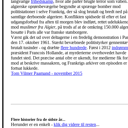
langvarige
frihedskamp
, hvor alle parter brugte terror som våben
algierske oprørsbevægelse begyndte at sprænge bomber mod
politistationer i selve Frankrig, der så slog brutalt og bredt ned på
samtlige derboende algeriere. Konflikten spidsede til efter et fast
udgangsforbud fra aften til morgen blev indført, rettet udelukken
mod
muslimer fra Algier
, på trods af at de omkring 150.000 alge
bosatte i Paris alle var franske statsborgere.
Værst gik det ud over deltagerne i en fredelig demonstration i Par
den 17. oktober 1961. Stærkt bevæbnede politistyrker gennemt
brutalt tusinder - og dræbte
flere hundrede
. Først i 2012
indrømm
præsident Francois Hollande, at myrderierne overhovedet havde
fundet sted. Det præcise antal ofre er ukendt, for medierne fik fo
mod at beskrive massakren, og Frankrigs arkiver om episoden er
fortsat lukkede.
Tom Vilmer Paamand - november 2015
Flere historier fra de sidste år...
Herunder er en enkelt
-
klik dig videre til resten
...