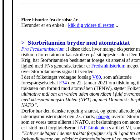
Flere historier fra de sidste år...
Herunder er en enkelt
-
klik dig videre til resten
...
> Storbritannien bryder med atomtraktat
Fra Fredsministerium
:
I disse tider, hvor mange eksperter m
risikoen for en atomar katastrofe er på sit højeste siden Den
Krig, har Storbritannien besluttet at forøge sit arsenal af ato
lighed med FNs generalsekretær er
Fredsministerium
meget 
over Storbritanniens signal til verden.
I det af folketinget vedtagne forslag
V60
, som afsluttede
forespørgselsdebat
F34
den 22. januar 2021 om tilslutning t
traktaten om forbud mod atomvåben (TPNW), støtter Folke
ultimative mål om en verden uden atomvåben i fuld overen
med ikkespredningstraktaten (NPT) og med Danmarks forpli
NATO”.
Derfor bør den danske regering snarest, og gerne allerede på
udenrigsministermødet den 23. marts,
påpege
overfor Storbr
som er vores tætte allieret i NATO, at beslutningen om ato
er i strid med forpligtelserne i
NPT-traktaten
s artikel VI, so
”Enhver deltager i denne traktat forpligter sig til i god tro at
forhandlingerne om effektive foranstaltninger til en snarlig 