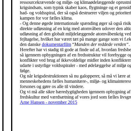
ressourcekrævende og miljø- og klimaødelæggende oprustni
krigsindsats, som typisk skaber kaos, flygtninge og et gensidi
had- og voldsspiral, der så også destruerer viljen og prioriter
kampen for vor fælles klima.
- Og denne øgede internationale spænding øger så også risik
direkte udløsning af en krig med atomvåben udover den alti
udløsning af den globalt miljdelæggende atomvåbenkrig ved
fejltagelse, hvilket har været tæt på mange gange som vi f.eks
den danske
dokumentarfilm
“
Manden der reddede verden“
.
Herefter har vi stadig til gode at finde ud af, hvordan freds
så igennem opbygningen af en fredsstruktur vil forebygge o
konflikter ved brug af ikkevoldelige midler inden konfliktern
udarte i ustyrlige voldsspiraler - med ødelæggelse af miljø og
følge.
Og når krigsdestruktionen så nu galopperer, så må vi lære at 
menneskehedens fælles humanitære-, miljø- og klimainteress
forsones og gøre os alle til vindere.
Og vi må alle sikre bæredygtigheden igennem opbygning af
fredskultur med værdsætning af vores jord som fælles livsgr
Arne Hansen - november 2015