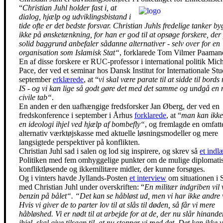
“
Christian Juhl holder fast i, at
dialog, hjælp og udviklingsbistand i
tide ofte er det bedste forsvar. Christian Juhls fredelige tanker b
ikke på ønsketænkning, for han er god til at opsøge forskere, der
solid baggrund anbefaler sådanne alternativer - selv over for en
organisation som Islamisk Stat“
, forklarede Tom Vilmer Paaman
En af disse forskere er RUC-professor i international politik Mich
Pace, der ved et seminar hos Dansk Institut for Internationale Stud
september
erklærede
, at “
vi skal være parate til at sidde til bord
IS - og vi kan lige så godt gøre det med det samme og undgå en
civile tab“
.
En anden er den uafhængige fredsforsker Jan Øberg, der ved en
fredskonference i september i Århus
forklarede
, at “
man kan ikke
en ideologi ihjel ved hjælp af bombefly“
, og fremlagde en omfat
alternativ værktøjskasse med aktuelle løsningsmodeller og mere
langsigtede perspektiver på konflikten.
Christian Juhl sad i salen og lod sig inspirere, og skrev så
et indl
Politiken med fem omhyggelige punkter om de mulige diplomati
konfliktløsende og ikkemilitære midler, der kunne forsøges.
Og i vinters havde Jyllands-Posten
et interview
om situationen i 
med Christian Juhl under overskriften: “
En militær indgriben vil
benzin på bålet“. “Det kan se håbløst ud, men vi har ikke andre 
Hvis vi giver de to parter lov til at slås til døden, så får vi mere
håbløshed. Vi er nødt til at arbejde for at de, der nu slår hinande
ihjel, skal give tilsagn til, at nu stopper vi med det. Det kan ikke 