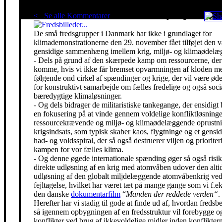
< Se alle Kommentarer
Red klimaet - stop krigen!
De små fredsgrupper i Danmark har ikke i grundlaget for
klimademonstrationerne den 29. november fået tilføjet den 
gensidige sammenhæng imellem krig, miljø- og klimaødelæg
- Dels på grund af den skærpede kamp om ressourcerne, der 
komme, hvis vi ikke får bremset opvarmningen af kloden m
følgende ond cirkel af spændinger og krige, der vil være ø
for konstruktivt samarbejde om fælles fredelige og også soci
bæredygtige klimaløsninger.
- Og dels bidrager de militaristiske tankegange, der ensidigt 
en fokusering på at vinde gennem voldelige konfliktløsning
ressourcekrævende og miljø- og klimaødelæggende oprustni
krigsindsats, som typisk skaber kaos, flygtninge og et gensidi
had- og voldsspiral, der så også destruerer viljen og prioriter
kampen for vor fælles klima.
- Og denne øgede internationale spænding øger så også risik
direkte udløsning af en krig med atomvåben udover den alti
udløsning af den globalt miljdelæggende atomvåbenkrig ved
fejltagelse, hvilket har været tæt på mange gange som vi f.eks
den danske
dokumentarfilm
“
Manden der reddede verden“
.
Herefter har vi stadig til gode at finde ud af, hvordan freds
så igennem opbygningen af en fredsstruktur vil forebygge o
konflikter ved brug af ikkevoldelige midler inden konfliktern