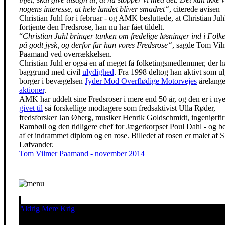
nogens interesse, at hele landet bliver smadret“
, citerede avisen
Christian Juhl for i februar - og AMK besluttede, at Christian Juh
fortjente den Fredsrose, han nu har fået tildelt.
“
Christian Juhl bringer tanken om fredelige løsninger ind i Folke
på godt jysk, og derfor får han vores Fredsrose“
, sagde Tom Vil
Paamand ved overrækkelsen.
Christian Juhl er også en af meget få folketingsmedlemmer, der h
baggrund med civil
ulydighed
. Fra 1998 deltog han aktivt som u
borger i bevægelsen
Jyder Mod Overflødige Motorvejes
årelang
aktioner
.
AMK har uddelt sine Fredsroser i mere end 50 år, og den er i nye
givet til
så forskellige modtagere som fredsaktivist Ulla Røder,
fredsforsker Jan Øberg, musiker Henrik Goldschmidt, ingeniørfi
Rambøll og den tidligere chef for Jægerkorpset Poul Dahl - og be
af et indrammet diplom og en rose. Billedet af rosen er malet af 
Løfvander.
Tom Vilmer Paamand - november 2014
Aldrig Mere Krig
Pacifisme er en livsholdning