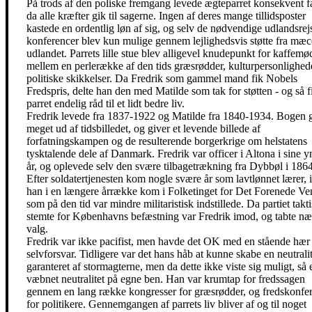
På trods af den poliske fremgang levede ægteparret konsekvent fa
da alle kræfter gik til sagerne. Ingen af deres mange tillidsposter
kastede en ordentlig løn af sig, og selv de nødvendige udlandsrejs
konferencer blev kun mulige gennem lejlighedsvis støtte fra mæc
udlandet. Parrets lille stue blev alligevel knudepunkt for kaffemø
mellem en perlerække af den tids græsrødder, kulturpersonlighed
politiske skikkelser. Da Fredrik som gammel mand fik Nobels
Fredspris, delte han den med Matilde som tak for støtten - og så f
parret endelig råd til et lidt bedre liv.
Fredrik levede fra 1837-1922 og Matilde fra 1840-1934. Bogen 
meget ud af tidsbilledet, og giver et levende billede af
forfatningskampen og de resulterende borgerkrige om helstatens
tysktalende dele af Danmark. Fredrik var officer i Altona i sine y
år, og oplevede selv den svære tilbagetrækning fra Dybbøl i 1864
Efter soldatertjenesten kom nogle svære år som lavtlønnet lærer, 
han i en længere årrække kom i Folketinget for Det Forenede Ven
som på den tid var mindre militaristisk indstillede. Da partiet takt
stemte for Københavns befæstning var Fredrik imod, og tabte næ
valg.
Fredrik var ikke pacifist, men havde det OK med en stående hær 
selvforsvar. Tidligere var det hans håb at kunne skabe en neutralit
garanteret af stormagterne, men da dette ikke viste sig muligt, så 
væbnet neutralitet på egne ben. Han var krumtap for fredssagen
gennem en lang række kongresser for græsrødder, og fredskonfe
for politikere. Gennemgangen af parrets liv bliver af og til noget