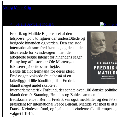
Aldrig Mere Krig
Pacifisme er en livsholdning
< Se alle Aktuelle indlæg
.
Et power-par for freden
Fredrik og Matilde Bajer var et af den
tids
power-par
, to figurer der understøttede og
berigede hinanden og verden. Den ene stod
internationalt som fredskæmpe, og den anden
tilsvarende for kvindesagen - men de
arbejdede begge intenst for hinandens sager.
En ny bog af historiker Ole Mortensøn
fokuserer på dette samarbejde.
Begge fik flot fremgang for deres ideer.
Fredssagen voksede fra at bestå af en
latterliggjort lille håndfuld, til at Fredrik
blandt meget andet skabte et
Interparlamentarisk Forbund, der sendte over 100 danske politike
blandt dem fx Stauning, Brandes og Zahle, sammen til
fredskonference i Berlin. Fredrik var også medstifter og den først
præsident for International Peace Bureau. Matilde var med til at 
Dansk Kvindesamfund, og hjalp til at kvinderne fik tilkæmpet si
valgret i 1915.