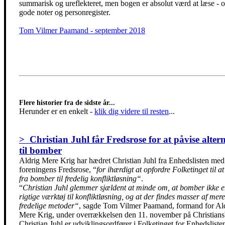
summarisk og ureflekteret, men bogen er absolut værd at læse - o
gode noter og personregister.
Tom Vilmer Paamand - september 2018
Flere historier fra de sidste år...
Herunder er en enkelt
-
klik dig videre til resten
...
> Christian Juhl får Fredsrose for at påvise alter
til bomber
Aldrig Mere Krig har hædret Christian Juhl fra Enhedslisten med
foreningens Fredsrose, “
for ihærdigt at opfordre Folketinget til at 
fra bomber til fredelig konfliktløsning“
.
“
Christian Juhl glemmer sjældent at minde om, at bomber ikke e
rigtige værktøj til konfliktløsning, og at der findes masser af mere
fredelige metoder“
, sagde Tom Vilmer Paamand, formand for Al
Mere Krig, under overrækkelsen den 11. november på Christians
Christian Juhl er udviklingsordfører i Folketinget for Enhedsliste