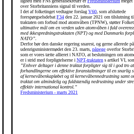
lighed med FNs generalsekretær er
Fredsministerium
meget 
over Storbritanniens signal til verden.
I det af folketinget vedtagne forslag
V60
, som afsluttede
forespørgselsdebat
F34
den 22. januar 2021 om tilslutning t
traktaten om forbud mod atomvåben (TPNW), støtter Folke
ultimative mål om en verden uden atomvåben i fuld overen
med ikkespredningstraktaten (NPT) og med Danmarks forpli
NATO”.
Derfor bør den danske regering snarest, og gerne allerede på
udenrigsministermødet den 23. marts,
påpege
overfor Storbr
som er vores tætte allieret i NATO, at beslutningen om ato
er i strid med forpligtelserne i
NPT-traktaten
s artikel VI, so
”Enhver deltager i denne traktat forpligter sig til i god tro at
forhandlingerne om effektive foranstaltninger til en snarlig 
af kernevåbenkapløbet og til kernevåbennedrustning samt 
traktat om almindelig og fuldstændig nedrustning under str
effektiv international kontrol.”
Fredsministerium - marts 2021