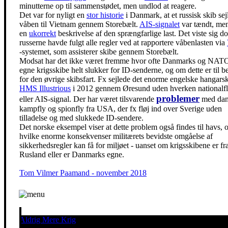
minutterne op til sammenstødet, men undlod at reagere.
Det var for nyligt en
stor historie
i Danmark, at et russisk skib sej
våben til Vietnam gennem Storebælt.
AIS-signalet
var tændt, me
en
ukorrekt
beskrivelse af den sprængfarlige last. Det viste sig do
russerne havde fulgt alle regler ved at rapportere våbenlasten via
-systemet, som assisterer skibe gennem Storebælt.
Modsat har det ikke været fremme hvor ofte Danmarks og NAT
egne krigsskibe helt slukker for ID-senderne, og om dette er til 
for den øvrige skibsfart. Fx sejlede det enorme engelske hangars
HMS Illustrious
i 2012 gennem Øresund uden hverken nationalf
problemer
eller
AIS-signal
. Der har været tilsvarende
med dan
kampfly og spionfly fra USA, der fx fløj ind over Sverige uden
tilladelse og med slukkede ID-sendere.
Det norske eksempel viser at dette problem også findes til havs, 
hvilke enorme konsekvenser militærets bevidste omgåelse af
sikkerhedsregler kan få for miljøet - uanset om krigsskibene er fr
Rusland eller er Danmarks egne.
Tom Vilmer Paamand - november 2018
Aldrig Mere Krig
Pacifisme er en livsholdning