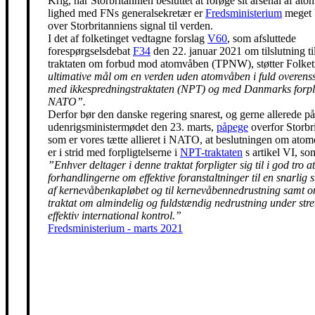
Krig, har Storbritannien besluttet at forøge sit arsenal af ato
lighed med FNs generalsekretær er
Fredsministerium
meget 
over Storbritanniens signal til verden.
I det af folketinget vedtagne forslag
V60
, som afsluttede
forespørgselsdebat
F34
den 22. januar 2021 om tilslutning t
traktaten om forbud mod atomvåben (TPNW), støtter Folke
ultimative mål om en verden uden atomvåben i fuld overen
med ikkespredningstraktaten (NPT) og med Danmarks forpli
NATO”.
Derfor bør den danske regering snarest, og gerne allerede på
udenrigsministermødet den 23. marts,
påpege
overfor Storbr
som er vores tætte allieret i NATO, at beslutningen om ato
er i strid med forpligtelserne i
NPT-traktaten
s artikel VI, so
”Enhver deltager i denne traktat forpligter sig til i god tro at
forhandlingerne om effektive foranstaltninger til en snarlig 
af kernevåbenkapløbet og til kernevåbennedrustning samt 
traktat om almindelig og fuldstændig nedrustning under str
effektiv international kontrol.”
Fredsministerium - marts 2021