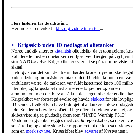
Flere historier fra de sidste år...
Herunder er en enkelt
-
klik dig videre til resten
...
> Krigsskib uden ID nedlagt af olietanker
Norge undgik snært et
gigantisk
olieudslip, da et topmoderne kri
kolliderede med en olietanker i en fjord ved Bergen på vej hjem f
stor NATO-øvelse. Krigsskibet er svært at se på radar og viste ik
signal.
Heldigvis var det kun den tre milliarder kroner dyre norske fregat
kuldsejlede, og nu måske er totalskadet. Uheldet kunne have vær
endt langt værre, da tankeren var fuldt lastet med knap 100 milli
liter olie, og krigsskibet med armerede torpedoer og anden
ammunition, men det blev altså kun dets egen olie, der endte i ha
Krigsskibet var fortsat på øvelse og havde
slukket
for sin lovpligt
ID-sender, hvilket kan have bidraget til at tankeren ikke opdagede
tide. Senderen blev først slået til lige efter at ulykken var sket, og
skibet viste sig så pludselig frem som “NATO Warship F313“.
Moderne krigsskibe bygges med
stealth
-egenskaber, så de er svæ
se på radar, og andre skibe har rapporteret, at de kun så ulykkess
som en
mørk skygge
. Krigsskibet blev
advaret
af Kystvagten i