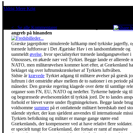
Aldrig Mere Krig
Pacifisme er en livsholdning
< Se alle Kommentarer
NATO-lande øver igen
angreb på hinanden
Græske jagerpiloter simulerede luftkamp med tyrkiske jagerfly, o
trænede luftforsvar i Det Ægæiske Hav i en landsomfattende og
uanmeldt
øvelse
, hvor specialstyrker trænede landgangsøvelser i
Oinousses, en økæde nær ved Tyrkiet. Begge lande er allierede 
NATO, men militærøvelsen kommer kort efter, at Grækenland ha
beklaget sig over luftrumskrænkelser af Tyrkiets luftvåben.
Sidste år
krævede
Tyrkiet adgang til militære øvelser på græsk jo
luftrum i det omstridte øhav mellem de to nationer i en periode på
måneder. Den græske regering klagede over dette til samtlige rel
organer som FN, EU, NATO og nedefter. Tyrkerne bøjede sig til 
og begrænsede øvelsesområdet til tyrkisk jord. De to landes ans
forhold er blevet værre under flygtningekrisen. Begge lande brug
voldsomme
summer
på et omfattende militært beredskab med sto
stående styrker, der kun sjældent anvendes til internationale missi
Tyrkiets befolkning og militær er mange gange større end
Grækenlands, der kompenserer ved at have relativt flere soldater.
er specielt tungt for Grækenland, der fortsat er ramt af massive