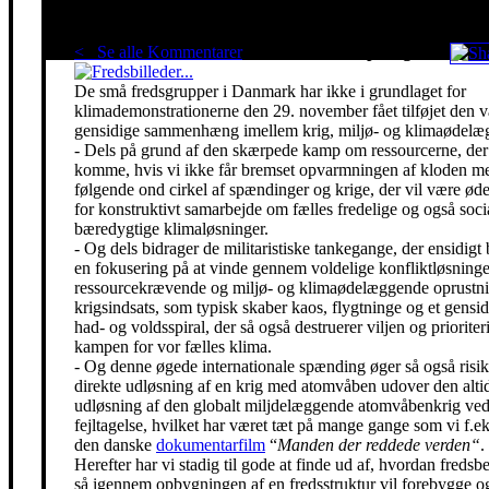
< Se alle Kommentarer
Red klimaet - stop krigen!
De små fredsgrupper i Danmark har ikke i grundlaget for
klimademonstrationerne den 29. november fået tilføjet den 
gensidige sammenhæng imellem krig, miljø- og klimaødelæg
- Dels på grund af den skærpede kamp om ressourcerne, der 
komme, hvis vi ikke får bremset opvarmningen af kloden m
følgende ond cirkel af spændinger og krige, der vil være ø
for konstruktivt samarbejde om fælles fredelige og også soci
bæredygtige klimaløsninger.
- Og dels bidrager de militaristiske tankegange, der ensidigt 
en fokusering på at vinde gennem voldelige konfliktløsning
ressourcekrævende og miljø- og klimaødelæggende oprustni
krigsindsats, som typisk skaber kaos, flygtninge og et gensidi
had- og voldsspiral, der så også destruerer viljen og prioriter
kampen for vor fælles klima.
- Og denne øgede internationale spænding øger så også risik
direkte udløsning af en krig med atomvåben udover den alti
udløsning af den globalt miljdelæggende atomvåbenkrig ved
fejltagelse, hvilket har været tæt på mange gange som vi f.eks
den danske
dokumentarfilm
“
Manden der reddede verden“
.
Herefter har vi stadig til gode at finde ud af, hvordan freds
så igennem opbygningen af en fredsstruktur vil forebygge o