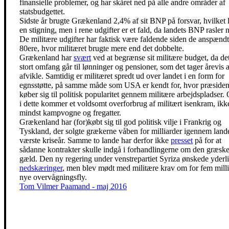
finansielle problemer, og har skåret ned på alle andre områder af
statsbudgettet.
Sidste år brugte Grækenland 2,4% af sit BNP på forsvar, hvilket 
en stigning, men i rene udgifter er et fald, da landets BNP rasler 
De militære udgifter har faktisk være faldende siden de anspænd
80ere, hvor militæret brugte mere end det dobbelte.
Grækenland har
svært
ved at begrænse sit militære budget, da det
stort omfang går til lønninger og pensioner, som det tager årevis a
afvikle. Samtidig er militæret spredt ud over landet i en form for
egnsstøtte, på samme måde som USA er kendt for, hvor præsiden
køber sig til politisk popularitet gennem militære arbejdspladser.
i dette kommer et voldsomt overforbrug af militært isenkram, ikk
mindst kampvogne og fregatter.
Grækenland har (for)købt sig til god politisk vilje i Frankrig og
Tyskland, der solgte grækerne våben for milliarder igennem land
værste kriseår. Samme to lande har derfor ikke
presset
på for at
sådanne kontrakter skulle indgå i forhandlingerne om den græsk
gæld. Den ny regering under venstrepartiet Syriza ønskede yderl
nedskæringer
, men blev mødt med militære krav om for fem milli
nye overvågningsfly.
Tom Vilmer Paamand - maj 2016