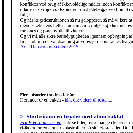
konflikter ved brug af ikkevoldelige midler inden konfliktern
udarte i ustyrlige voldsspiraler - med ødelæggelse af miljø og
følge.
Og når krigsdestruktionen så nu galopperer, så må vi lære at 
menneskehedens fælles humanitære-, miljø- og klimainteress
forsones og gøre os alle til vindere.
Og vi må alle sikre bæredygtigheden igennem opbygning af
fredskultur med værdsætning af vores jord som fælles livsgr
Arne Hansen - november 2015
Flere historier fra de sidste år...
Herunder er en enkelt
-
klik dig videre til resten
...
> Storbritannien bryder med atomtraktat
Fra Fredsministerium
:
I disse tider, hvor mange eksperter m
risikoen for en atomar katastrofe er på sit højeste siden Den