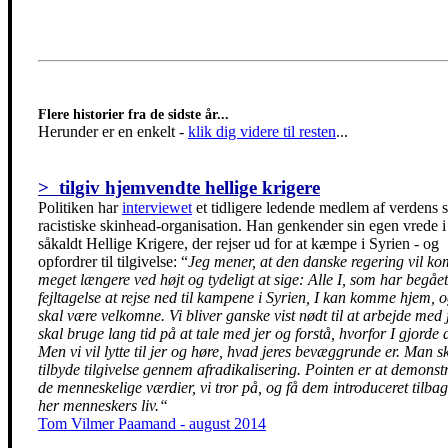
Flere historier fra de sidste år...
Herunder er en enkelt
-
klik dig videre til resten
...
> tilgiv hjemvendte hellige krigere
Politiken har
interviewet
et tidligere ledende medlem af verdens s
racistiske skinhead-organisation. Han genkender sin egen vrede i
såkaldt Hellige Krigere, der rejser ud for at kæmpe i Syrien - og
opfordrer til tilgivelse: “
Jeg mener, at den danske regering vil k
meget længere ved højt og tydeligt at sige: Alle I, som har begåe
fejltagelse at rejse ned til kampene i Syrien, I kan komme hjem, o
skal være velkomne. Vi bliver ganske vist nødt til at arbejde med j
skal bruge lang tid på at tale med jer og forstå, hvorfor I gjorde d
Men vi vil lytte til jer og høre, hvad jeres bevæggrunde er. Man s
tilbyde tilgivelse gennem afradikalisering. Pointen er at demonst
de menneskelige værdier, vi tror på, og få dem introduceret tilbag
her menneskers liv.“
Tom Vilmer Paamand - august 2014