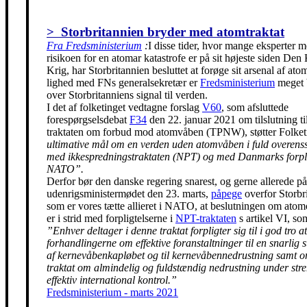
> Storbritannien bryder med atomtraktat
Fra Fredsministerium
:
I disse tider, hvor mange eksperter m
risikoen for en atomar katastrofe er på sit højeste siden Den
Krig, har Storbritannien besluttet at forøge sit arsenal af ato
lighed med FNs generalsekretær er
Fredsministerium
meget 
over Storbritanniens signal til verden.
I det af folketinget vedtagne forslag
V60
, som afsluttede
forespørgselsdebat
F34
den 22. januar 2021 om tilslutning t
traktaten om forbud mod atomvåben (TPNW), støtter Folke
ultimative mål om en verden uden atomvåben i fuld overen
med ikkespredningstraktaten (NPT) og med Danmarks forpli
NATO”.
Derfor bør den danske regering snarest, og gerne allerede på
udenrigsministermødet den 23. marts,
påpege
overfor Storbr
som er vores tætte allieret i NATO, at beslutningen om ato
er i strid med forpligtelserne i
NPT-traktaten
s artikel VI, so
”Enhver deltager i denne traktat forpligter sig til i god tro at
forhandlingerne om effektive foranstaltninger til en snarlig 
af kernevåbenkapløbet og til kernevåbennedrustning samt 
traktat om almindelig og fuldstændig nedrustning under str
effektiv international kontrol.”
Fredsministerium - marts 2021