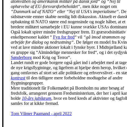
atomvåben og amerikansk militær på dansk jord“ og “Nej til
ophævelse af EU-forsvarsforbeholdet“
, men ikke noget om
“Danmark ud af NATO“ eller “Nej til USA's imperialisme“
. De
sidstnævnte emner skabte nemlig lidt diskussion. Aktuelt er dans
opbakning til NATO større end nogensinde og nogle håber, at et
bredere militært samarbejde i EU kunne svække USAs dominans
Også lokalt spirer mindre fredsgrupper frem. Et græsrodsinitiativ 
enkeltpersoner kaldet “
Fyn for fred
“ vil
“gå imod strømmen og
arbejde for dialog og nedrustning“
. De følger en model fra Kvin
ved at lave mindre aktioner lokalt i fynske byer. I Midtsjælland k
en gruppe sig “Almindelige mennesker for fred“, og i det sydjysk
Sønderborg
mod Krig og Terror“.
Landet rundt er gode borgere også gået ind i arbejdet med at tag
de nye krigsflygtninge, og ligefrem at hjælpe dem herop, hvilket
gang omfavnes af stort set alle politikere og erhvervslivet - en st
kontrast
til den tidligere mere forbeholdne modtagelse af andre
flygtningegrupper.
Mere traditionelt får Folkemødet på Bornholm nu atter besøg af
fredsfolk, arrangeret gennem Fredsministerium, der her i april ka
holde
10-års jubilæum
, hvor en bred kreds af aktivister og fagfol
samles for at kikke fremad.
Tom Vilmer Paamand - april 2022