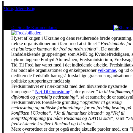
Aldrig Mere Krig
Pacifisme er en livsholdning
< Se alle Kommentarer
Grøde i fredsbevægelsen
I lyset af krigen i Ukraine og dens resulterende brede oprustning,
række organisationer nu i færd med at stifte et
“Fredsinitiativ for
at planlægge kampen for fred og nedrustning“
. De gamle
landsdækkende grupperinger, som AMK og Kvindefredsligaen, 
nykomlingerne Forbyd Atomvåben, Fredsministerium, Fredsvagt
Tid Til Fred har været med i det indledende arbejde. Fredsinitiati
har budt alle organisationer og enkeltpersoner
velkomne
, og ud o
dedikerede fredsfolk har også forskellige græsrodsorganisationer
politiske grupperinger meldt sig.
Fredsinitiativet er i nærkontakt med den tilsvarende nystartede
kampagne “
Nej Til Oprustning
“, der ønsker
“Ja til konfliktmægl
diplomati og gensidig nedrustning“
, så et samarbejde er sandsynl
Fredsinitiativets foreslåede grundlag
“opfordrer til gensidig
nedrustning og politiske forhandlinger for en fredelig løsning på
konflikten i Ukraine“
,
“Ja til humanitær bistand“
og
“Nej til
konfliktoptrapning fra både Ruslands og NATOs side“
, samt
“Stø
fredselskende kræfter i Rusland og Ukraine“
.
Mere overordnet er der pt også andre aktuelle paroler med, om
“N