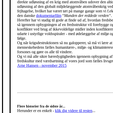
direkte udløsning af en krig med atomvåben udover den alti
udløsning af den globalt miljdelæggende atomvåbenkrig ved
fejltagelse, hvilket har været tæt på mange gange som vi f.eks
den danske
dokumentarfilm
“
Manden der reddede verden“
.
Herefter har vi stadig til gode at finde ud af, hvordan freds
så igennem opbygningen af en fredsstruktur vil forebygge o
konflikter ved brug af ikkevoldelige midler inden konfliktern
udarte i ustyrlige voldsspiraler - med ødelæggelse af miljø og
følge.
Og når krigsdestruktionen så nu galopperer, så må vi lære at 
menneskehedens fælles humanitære-, miljø- og klimainteress
forsones og gøre os alle til vindere.
Og vi må alle sikre bæredygtigheden igennem opbygning af
fredskultur med værdsætning af vores jord som fælles livsgr
Arne Hansen - november 2015
Flere historier fra de sidste år...
Herunder er en enkelt
-
klik dig videre til resten
...