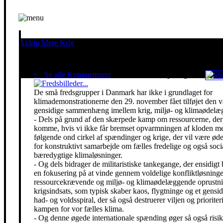
Aldrig Mere Krig
Pacifisme er en livsholdning
< Se alle Kommentarer
Red klimaet - stop krigen!
De små fredsgrupper i Danmark har ikke i grundlaget for
klimademonstrationerne den 29. november fået tilføjet den 
gensidige sammenhæng imellem krig, miljø- og klimaødelæg
- Dels på grund af den skærpede kamp om ressourcerne, der 
komme, hvis vi ikke får bremset opvarmningen af kloden m
følgende ond cirkel af spændinger og krige, der vil være ø
for konstruktivt samarbejde om fælles fredelige og også soci
bæredygtige klimaløsninger.
- Og dels bidrager de militaristiske tankegange, der ensidigt 
en fokusering på at vinde gennem voldelige konfliktløsning
ressourcekrævende og miljø- og klimaødelæggende oprustni
krigsindsats, som typisk skaber kaos, flygtninge og et gensidi
had- og voldsspiral, der så også destruerer viljen og prioriter
kampen for vor fælles klima.
- Og denne øgede internationale spænding øger så også risik