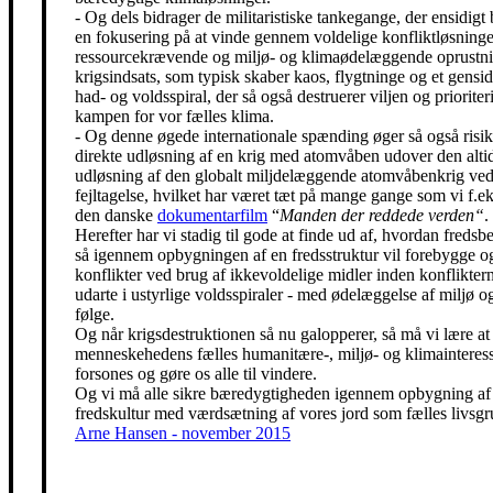
- Og dels bidrager de militaristiske tankegange, der ensidigt 
en fokusering på at vinde gennem voldelige konfliktløsning
ressourcekrævende og miljø- og klimaødelæggende oprustni
krigsindsats, som typisk skaber kaos, flygtninge og et gensidi
had- og voldsspiral, der så også destruerer viljen og prioriter
kampen for vor fælles klima.
- Og denne øgede internationale spænding øger så også risik
direkte udløsning af en krig med atomvåben udover den alti
udløsning af den globalt miljdelæggende atomvåbenkrig ved
fejltagelse, hvilket har været tæt på mange gange som vi f.eks
den danske
dokumentarfilm
“
Manden der reddede verden“
.
Herefter har vi stadig til gode at finde ud af, hvordan freds
så igennem opbygningen af en fredsstruktur vil forebygge o
konflikter ved brug af ikkevoldelige midler inden konfliktern
udarte i ustyrlige voldsspiraler - med ødelæggelse af miljø og
følge.
Og når krigsdestruktionen så nu galopperer, så må vi lære at 
menneskehedens fælles humanitære-, miljø- og klimainteress
forsones og gøre os alle til vindere.
Og vi må alle sikre bæredygtigheden igennem opbygning af
fredskultur med værdsætning af vores jord som fælles livsgr
Arne Hansen - november 2015