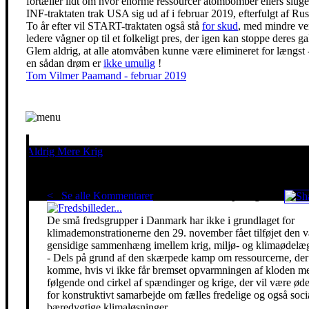
fortæller lidt om hvor enorme ressourcer atombomber ellers sluge
INF-traktaten trak USA sig ud af i februar 2019, efterfulgt af Rus
To år efter vil START-traktaten også stå
for skud
, med mindre ve
ledere vågner op til et folkeligt pres, der igen kan stoppe deres ga
Glem aldrig, at alle atomvåben kunne være elimineret for længst 
en sådan drøm er
ikke umulig
!
Tom Vilmer Paamand - februar 2019
Aldrig Mere Krig
Pacifisme er en livsholdning
< Se alle Kommentarer
Red klimaet - stop krigen!
De små fredsgrupper i Danmark har ikke i grundlaget for
klimademonstrationerne den 29. november fået tilføjet den 
gensidige sammenhæng imellem krig, miljø- og klimaødelæg
- Dels på grund af den skærpede kamp om ressourcerne, der 
komme, hvis vi ikke får bremset opvarmningen af kloden m
følgende ond cirkel af spændinger og krige, der vil være ø
for konstruktivt samarbejde om fælles fredelige og også soci
bæredygtige klimaløsninger.