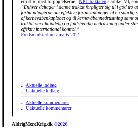
er i strid med forpligtelserne i
NPT-traktaten
s artikel VI, so
”Enhver deltager i denne traktat forpligter sig til i god tro at
forhandlingerne om effektive foranstaltninger til en snarlig 
af kernevåbenkapløbet og til kernevåbennedrustning samt 
traktat om almindelig og fuldstændig nedrustning under str
effektiv international kontrol.”
Fredsministerium - marts 2021
...
Aktuelle indlæg
...
Uaktuelle indlæg
...
Aktuelle kommentarer
...
Uaktuelle kommentarer
AldrigMereKrig.dk
©2026