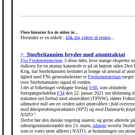
Flere historier fra de sidste år...
Herunder er en enkelt
-
klik dig videre til resten
...
> Storbritannien bryder med atomtraktat
Fra Fredsministerium
:
I disse tider, hvor mange eksperter m
risikoen for en atomar katastrofe er på sit højeste siden Den
Krig, har Storbritannien besluttet at forøge sit arsenal af ato
lighed med FNs generalsekretær er
Fredsministerium
meget 
over Storbritanniens signal til verden.
I det af folketinget vedtagne forslag
V60
, som afsluttede
forespørgselsdebat
F34
den 22. januar 2021 om tilslutning t
traktaten om forbud mod atomvåben (TPNW), støtter Folke
ultimative mål om en verden uden atomvåben i fuld overen
med ikkespredningstraktaten (NPT) og med Danmarks forpli
NATO”.
Derfor bør den danske regering snarest, og gerne allerede på
udenrigsministermødet den 23. marts,
påpege
overfor Storbr
som er vores tætte allieret i NATO, at beslutningen om ato