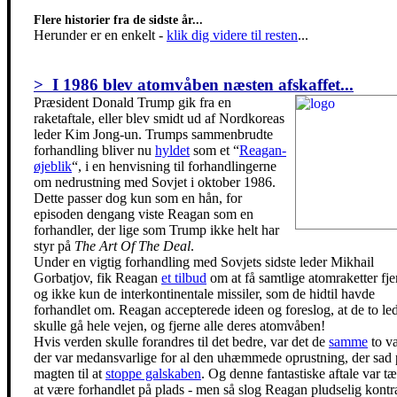
Flere historier fra de sidste år...
Herunder er en enkelt
-
klik dig videre til resten
...
> I 1986 blev atomvåben næsten afskaffet...
Præsident Donald Trump gik fra en
raketaftale, eller blev smidt ud af Nordkoreas
leder Kim Jong-un. Trumps sammenbrudte
forhandling bliver nu
hyldet
som et “
Reagan-
øjeblik
“, i en henvisning til forhandlingerne
om nedrustning med Sovjet i oktober 1986.
Dette passer dog kun som en hån, for
episoden dengang viste Reagan som en
forhandler, der lige som Trump ikke helt har
styr på
The Art Of The Deal
.
Under en vigtig forhandling med Sovjets sidste leder Mikhail
Gorbatjov, fik Reagan
et tilbud
om at få samtlige atomraketter fje
og ikke kun de interkontinentale missiler, som de hidtil havde
forhandlet om. Reagan accepterede ideen og foreslog, at de to le
skulle gå hele vejen, og fjerne alle deres atomvåben!
Hvis verden skulle forandres til det bedre, var det de
samme
to va
der var medansvarlige for al den uhæmmede oprustning, der sad 
magten til at
stoppe galskaben
. Og denne fantastiske aftale var tæ
at være forhandlet på plads - men så slog Reagan pludselig kontr