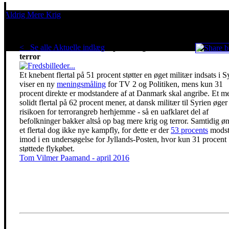
Aldrig Mere Krig
Pacifisme er en livsholdning
< Se alle Aktuelle indlæg
.
Opbakning til mere
terror
Et knebent flertal på 51 procent støtter en øget militær indsats i S
viser en ny
meningsmåling
for TV 2 og Politiken, mens kun 31
procent direkte er modstandere af at Danmark skal angribe. Et m
solidt flertal på 62 procent mener, at dansk militær til Syrien øger
risikoen for terrorangreb herhjemme - så en uafklaret del af
befolkninger bakker altså op bag mere krig og terror. Samtidig ø
et flertal dog ikke nye kampfly, for dette er der
53 procents
modst
imod i en undersøgelse for Jyllands-Posten, hvor kun 31 procent
støttede flykøbet.
Tom Vilmer Paamand - april 2016