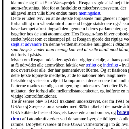
klamrede sig til sit Star Wars-projekt. Reagan sagde altså nej til to
atom-afrustning, blot for at fastholde et raketforsvarssystem, der
alligevel snart ville blive endnu mere
meningsløst
.
Dette er uden tvivl en af de største forpassede muligheder i noge
forhandling om våbenkontrol - omend begge statsledere også sku
have kæmpet afrustningsaftalen igennem i deres parlamenter, og
bagefter hos de små atommagter. Hos Reagan-fans bliver episode
stedet hyldet som et eksempel på, at Reagan gjorde det rigtige ve
stejlt at udvandre
fra denne verdenshistoriske mulighed:
I diktatu
som Sovjets vinder man nemlig kun ved at sætte hårdt mod hårdt
det fortsat påstås.
Myten om Reagan udelader også den vigtige detalje, at hans øn
at få udryddet alle atomvåben faktisk var
ærligt
og
inderligt
- hvil
nok overrasker alle, der har gennemlevet 80erne. Og at fiaskoen 
dette første topmøde medførte, at de to nationer blev langt mere
fleksible og viste stor vilje til kompromis i deres senere forhandli
Parterne mødtes nemlig snart igen, og underskrev året efter INF-
traktaten, der forbød alle mellemdistanceraketter, og indførte en 
vigtige kontrolfunktioner.
Tre år senere blev START-traktaten underskrevet, der fra 1991 b
USAs og Sovjets atomarsenaler med 80% i løbet af det næste årti
bræn
USA købte de fleste af Sovjets kasserede atombomber, og
dem
af i atomkraftværker ved de samme byer, de tidligere skull
ramme. Udbyttet svarede til hele USAs varmeforbrug i to år, hvil