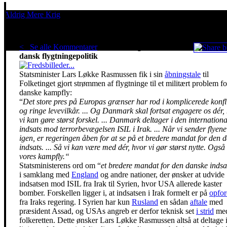
Aldrig Mere Krig
Pacifisme er en livsholdning
< Se alle Kommentarer
Militære angreb er nu
dansk flygtningepolitik
Statsminister Lars Løkke Rasmussen fik i sin
åbningstale
til
Folketinget gjort strømmen af flygtninge til et militært problem fo
danske kampfly:
“
Det store pres på Europas grænser har rod i komplicerede konfl
og ringe levevilkår. ... Og Danmark skal fortsat engagere os dér,
vi kan gøre størst forskel. ... Danmark deltager i den internationa
indsats mod terrorbevægelsen ISIL i Irak. ... Når vi sender flyen
igen, er regeringen åben for at se på et bredere mandat for den 
indsats. ... Så vi kan være med dér, hvor vi gør størst nytte. Ogs
vores kampfly.“
Statsministerens ord om “
et bredere mandat for den danske indsa
i samklang med
England
og andre nationer, der ønsker at udvide
indsatsen mod ISIL fra Irak til Syrien, hvor USA allerede kaster
bomber. Forskellen ligger i, at indsatsen i Irak formelt er på
opfor
fra Iraks regering. I Syrien har kun
Rusland
en sådan
aftale
med
præsident Assad, og USAs angreb er derfor teknisk set
i strid
me
folkeretten. Dette ønsker Lars Løkke Rasmussen altså at deltage i