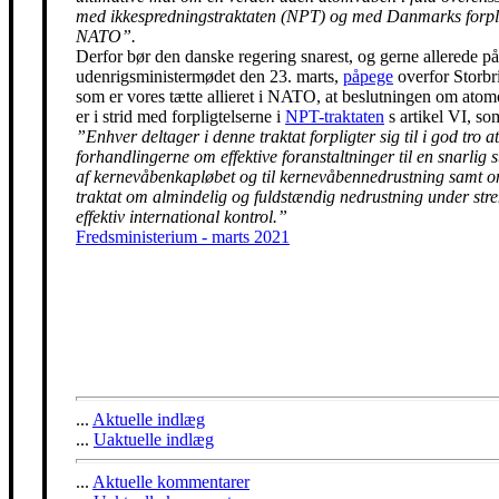
med ikkespredningstraktaten (NPT) og med Danmarks forpli
NATO”.
Derfor bør den danske regering snarest, og gerne allerede på
udenrigsministermødet den 23. marts,
påpege
overfor Storbr
som er vores tætte allieret i NATO, at beslutningen om ato
er i strid med forpligtelserne i
NPT-traktaten
s artikel VI, so
”Enhver deltager i denne traktat forpligter sig til i god tro at
forhandlingerne om effektive foranstaltninger til en snarlig 
af kernevåbenkapløbet og til kernevåbennedrustning samt 
traktat om almindelig og fuldstændig nedrustning under str
effektiv international kontrol.”
Fredsministerium - marts 2021
...
Aktuelle indlæg
...
Uaktuelle indlæg
...
Aktuelle kommentarer