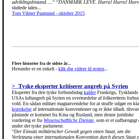
udviklingsbistand. ...“
“
DANMARK LEVE. Hurra! Hurra! Hurr
sluttede talen...
Tom Vilmer Paamand - oktober 2015
Flere historier fra de sidste år...
Herunder er en enkelt
-
klik dig videre til resten
...
> Tyske eksperter kritiserer angreb på Syrien
Eksperter fra den tyske forbundsdag
kalder
Frankrigs, Tysklands
USAs luftangreb på Syrien en overtrædelse af folkerettens forb
vold. En sådan militær magtanvendelse for at straffe udgør en kla
krænkelse
af internationale konventioner og er ikke tilladt. tilsva
påstande er kommet fra Kina og Rusland, men denne juridiske
vurdering er fra
Wissenschaftliche Dienste
, som er et uafhængigt
under det tyske parlament:
“
Der Einsatz militärischer Gewalt gegen einen Staat, um die
Verletzung einer internationalen Konvention durch diesen Staat 