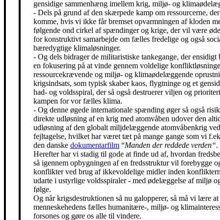
gensidige sammenhæng imellem krig, miljø- og klimaødelæg
- Dels på grund af den skærpede kamp om ressourcerne, der 
komme, hvis vi ikke får bremset opvarmningen af kloden m
følgende ond cirkel af spændinger og krige, der vil være ø
for konstruktivt samarbejde om fælles fredelige og også soci
bæredygtige klimaløsninger.
- Og dels bidrager de militaristiske tankegange, der ensidigt 
en fokusering på at vinde gennem voldelige konfliktløsning
ressourcekrævende og miljø- og klimaødelæggende oprustni
krigsindsats, som typisk skaber kaos, flygtninge og et gensidi
had- og voldsspiral, der så også destruerer viljen og prioriter
kampen for vor fælles klima.
- Og denne øgede internationale spænding øger så også risik
direkte udløsning af en krig med atomvåben udover den alti
udløsning af den globalt miljdelæggende atomvåbenkrig ved
fejltagelse, hvilket har været tæt på mange gange som vi f.eks
den danske
dokumentarfilm
“
Manden der reddede verden“
.
Herefter har vi stadig til gode at finde ud af, hvordan freds
så igennem opbygningen af en fredsstruktur vil forebygge o
konflikter ved brug af ikkevoldelige midler inden konfliktern
udarte i ustyrlige voldsspiraler - med ødelæggelse af miljø og
følge.
Og når krigsdestruktionen så nu galopperer, så må vi lære at 
menneskehedens fælles humanitære-, miljø- og klimainteress
forsones og gøre os alle til vindere.