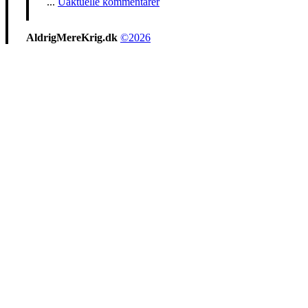
...
Uaktuelle kommentarer
AldrigMereKrig.dk
©2026