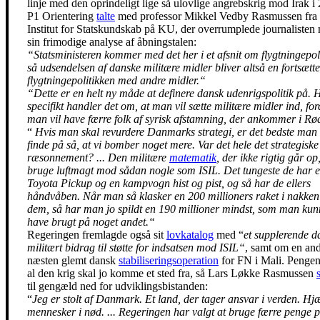
linje med den oprindeligt lige så ulovlige angrebskrig mod Irak i
P1 Orientering
talte
med professor Mikkel Vedby Rasmussen fra
Institut for Statskundskab på KU, der overrumplede journalisten
sin frimodige analyse af åbningstalen:
“Statsministeren kommer med det her i et afsnit om flygtningepoli
så udsendelsen af danske militære midler bliver altså en fortsætte
flygtningepolitikken med andre midler.“
“Dette er en helt ny måde at definere dansk udenrigspolitik på. H
specifikt handler det om, at man vil sætte militære midler ind, for
man vil have færre folk af syrisk afstamning, der ankommer i Rø
“
Hvis man skal revurdere Danmarks strategi, er det bedste man
finde på så, at vi bomber noget mere. Var det hele det strategiske
ræsonnement? ...
Den militære
matematik
, der ikke rigtig går op,
bruge luftmagt mod sådan nogle som ISIL. Det tungeste de har e
Toyota Pickup og en kampvogn hist og pist, og så har de ellers
håndvåben. Når man så klasker en 200 millioners raket i nakken
dem, så har man jo spildt en 190 millioner mindst, som man kun
have brugt på noget andet.“
Regeringen fremlagde også sit
lovkatalog
med “
et supplerende d
militært bidrag til støtte for indsatsen mod ISIL“
, samt om en an
næsten glemt dansk
stabiliseringsoperation
for FN i Mali. Pengene
al den krig skal jo komme et sted fra, så Lars Løkke Rasmussen
til gengæld ned for udviklingsbistanden:
“
Jeg er stolt af Danmark. Et land, der tager ansvar i verden. Hj
mennesker i nød. ... Regeringen har valgt at bruge færre penge 