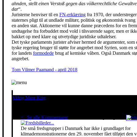
ahnden, stellt einen Verstoß gegen das völkerrechtliche Gewaltve
dar
“.
Juristerne henviser til en
FN-erklæring
fra 1970, der understreger
staternes pligt til at undlade militær, politisk og økonomisk tvan
en anden stat. Aktionerne vil kunne danne præcedens for en frem
undtagelse fra forbuddet mod vold i tilsvarende sager, men er ikk
bakket op med klare og utvetydige juridiske udtalelser.
Det tyske parlaments jurister afviser hermed de argumenter, som
tyske regering bruger til støtte for angrebet mod Syrien, som en st
for landets
formodede
brug af kemiske våben. Også Danmark stø
angrebet.
Tom Vilmer Paamand - april 2018
Aldrig Mere Krig
Pacifisme er en livsholdning
< Se alle Kommentarer
Red klimaet - stop krigen!
De små fredsgrupper i Danmark har ikke i grundlaget for
klimademonstrationerne den 29. november fået tilføjet den 