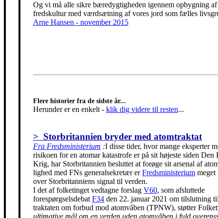
Og vi må alle sikre bæredygtigheden igennem opbygning af
fredskultur med værdsætning af vores jord som fælles livsgr
Arne Hansen - november 2015
Flere historier fra de sidste år...
Herunder er en enkelt
-
klik dig videre til resten
...
> Storbritannien bryder med atomtraktat
Fra Fredsministerium
:
I disse tider, hvor mange eksperter m
risikoen for en atomar katastrofe er på sit højeste siden Den
Krig, har Storbritannien besluttet at forøge sit arsenal af ato
lighed med FNs generalsekretær er
Fredsministerium
meget 
over Storbritanniens signal til verden.
I det af folketinget vedtagne forslag
V60
, som afsluttede
forespørgselsdebat
F34
den 22. januar 2021 om tilslutning t
traktaten om forbud mod atomvåben (TPNW), støtter Folke
ultimative mål om en verden uden atomvåben i fuld overen