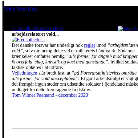
Aldrig Mere Krig
Pacifisme er en livsholdning
< Se alle Aktuelle indlæg
.
Militær kampagne mod
arbejdsrelateret vold...
Det danske forsvar har underligt nok
regler
imod
”arbejdsrelater
vold”
, selv om netop dette vel er militærets håndværk. Sådanne
krænkelser omfatter nemlig
”alle former for angreb mod kroppe
fx overfald, slag, knivstik og kast med genstande”
, hvilket soldat
faktisk oplæres i at udføre.
Vejledningen
slår bredt fast, at
”på Forsvarsministeriets område 
alle former for vold uacceptabelt”.
Et godt arbejdsmiljø er vigtig
det fremgår ingen steder om udsendte soldater i fjendeland måske
undtaget fra dette fremragende fredskrav.
Tom Vilmer Paamand - december 2023