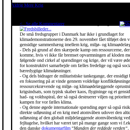
Aldrig Mere Krig
Pacifisme er en livsholdning
< Se alle Kommentarer
Red klimaet - stop krigen!
De små fredsgrupper i Danmark har ikke i grundlaget for
klimademonstrationerne den 29. november fået tilføjet den 
gensidige sammenhæng imellem krig, miljø- og klimaødelæg
- Dels på grund af den skærpede kamp om ressourcerne, der 
komme, hvis vi ikke får bremset opvarmningen af kloden m
følgende ond cirkel af spændinger og krige, der vil være ø
for konstruktivt samarbejde om fælles fredelige og også soci
bæredygtige klimaløsninger.
- Og dels bidrager de militaristiske tankegange, der ensidigt 
en fokusering på at vinde gennem voldelige konfliktløsning
ressourcekrævende og miljø- og klimaødelæggende oprustni
krigsindsats, som typisk skaber kaos, flygtninge og et gensidi
had- og voldsspiral, der så også destruerer viljen og prioriter
kampen for vor fælles klima.
- Og denne øgede internationale spænding øger så også risik
direkte udløsning af en krig med atomvåben udover den alti
udløsning af den globalt miljdelæggende atomvåbenkrig ved
fejltagelse, hvilket har været tæt på mange gange som vi f.eks
den danske
dokumentarfilm
“
Manden der reddede verden“
.