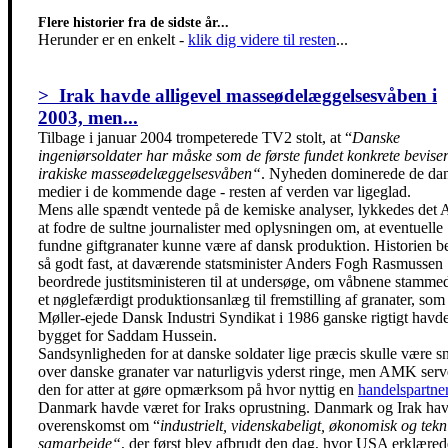
Flere historier fra de sidste år...
Herunder er en enkelt
-
klik dig videre til resten
...
> Irak havde alligevel masseødelæggelsesvåben i
2003, men...
Tilbage i januar 2004 trompeterede TV2 stolt, at “
Danske
ingeniørsoldater har måske som de første fundet konkrete beviser
irakiske masseødelæggelsesvåben“
. Nyheden dominerede de da
medier i de kommende dage - resten af verden var ligeglad.
Mens alle spændt ventede på de kemiske analyser, lykkedes de
at fodre de sultne journalister med oplysningen om, at eventuelle
fundne giftgranater kunne være af dansk produktion. Historien b
så godt fast, at daværende statsminister Anders Fogh Rasmussen
beordrede justitsministeren til at undersøge, om våbnene stammed
et nøglefærdigt produktionsanlæg til fremstilling af granater, som
Møller-ejede Dansk Industri Syndikat i 1986 ganske rigtigt havd
bygget for Saddam Hussein.
Sandsynligheden for at danske soldater lige præcis skulle være s
over danske granater var naturligvis yderst ringe, men AMK ser
den for atter at gøre opmærksom på hvor nyttig en
handelspartne
Danmark havde været for Iraks oprustning. Danmark og Irak ha
overenskomst om “
industrielt, videnskabeligt, økonomisk og tekn
samarbejde“
, der først blev afbrudt den dag, hvor USA erklæred