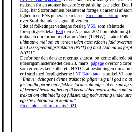
risikoen for en atomar katastrofe er på sit højeste siden Den
Krig, har Storbritannien besluttet at forøge sit arsenal af ato
lighed med FNs generalsekretær er
Fredsministerium
meget 
over Storbritanniens signal til verden.
I det af folketinget vedtagne forslag
V60
, som afsluttede
forespørgselsdebat
F34
den 22. januar 2021 om tilslutning t
traktaten om forbud mod atomvåben (TPNW), støtter Folke
ultimative mål om en verden uden atomvåben i fuld overen
med ikkespredningstraktaten (NPT) og med Danmarks forpli
NATO”.
Derfor bør den danske regering snarest, og gerne allerede på
udenrigsministermødet den 23. marts,
påpege
overfor Storbr
som er vores tætte allieret i NATO, at beslutningen om ato
er i strid med forpligtelserne i
NPT-traktaten
s artikel VI, so
”Enhver deltager i denne traktat forpligter sig til i god tro at
forhandlingerne om effektive foranstaltninger til en snarlig 
af kernevåbenkapløbet og til kernevåbennedrustning samt 
traktat om almindelig og fuldstændig nedrustning under str
effektiv international kontrol.”
Fredsministerium - marts 2021