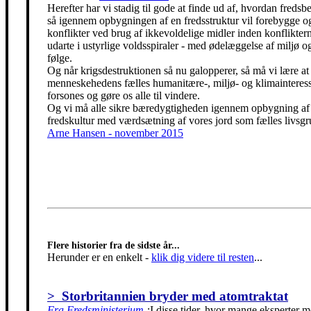
Herefter har vi stadig til gode at finde ud af, hvordan freds
så igennem opbygningen af en fredsstruktur vil forebygge o
konflikter ved brug af ikkevoldelige midler inden konfliktern
udarte i ustyrlige voldsspiraler - med ødelæggelse af miljø og
følge.
Og når krigsdestruktionen så nu galopperer, så må vi lære at 
menneskehedens fælles humanitære-, miljø- og klimainteress
forsones og gøre os alle til vindere.
Og vi må alle sikre bæredygtigheden igennem opbygning af
fredskultur med værdsætning af vores jord som fælles livsgr
Arne Hansen - november 2015
Flere historier fra de sidste år...
Herunder er en enkelt
-
klik dig videre til resten
...
> Storbritannien bryder med atomtraktat
Fra Fredsministerium
:
I disse tider, hvor mange eksperter m