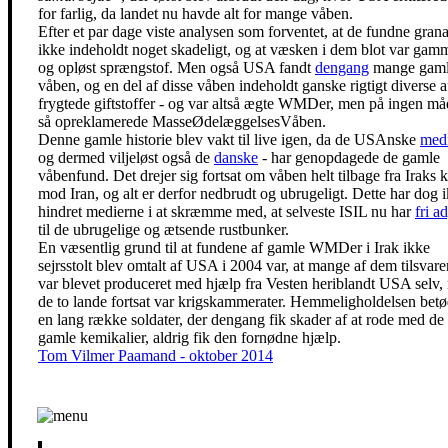
for farlig, da landet nu havde alt for mange våben.
Efter et par dage viste analysen som forventet, at de fundne grana
ikke indeholdt noget skadeligt, og at væsken i dem blot var gamm
og opløst sprængstof. Men også USA fandt
dengang
mange gam
våben, og en del af disse våben indeholdt ganske rigtigt diverse a
frygtede giftstoffer - og var altså ægte WMDer, men på ingen må
så opreklamerede MasseØdelæggelsesVåben.
Denne gamle historie blev vakt til live igen, da de USAnske
med
og dermed viljeløst også de
danske
- har genopdagede de gamle
våbenfund. Det drejer sig fortsat om våben helt tilbage fra Iraks k
mod Iran, og alt er derfor nedbrudt og ubrugeligt. Dette har dog 
hindret medierne i at skræmme med, at selveste ISIL nu har
fri a
til de ubrugelige og ætsende rustbunker.
En væsentlig grund til at fundene af gamle WMDer i Irak ikke
sejrsstolt blev omtalt af USA i 2004 var, at mange af dem tilsvar
var blevet produceret med hjælp fra Vesten heriblandt USA selv,
de to lande fortsat var krigskammerater. Hemmeligholdelsen betø
en lang række soldater, der dengang fik skader af at rode med de
gamle kemikalier, aldrig fik den fornødne hjælp.
Tom Vilmer Paamand - oktober 2014