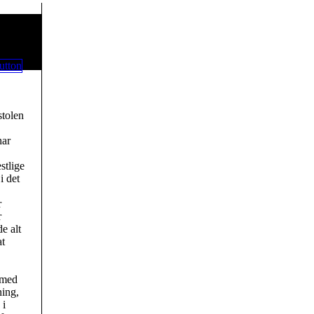
stolen
har
stlige
i det
r
r
e alt
at
 med
ning,
 i