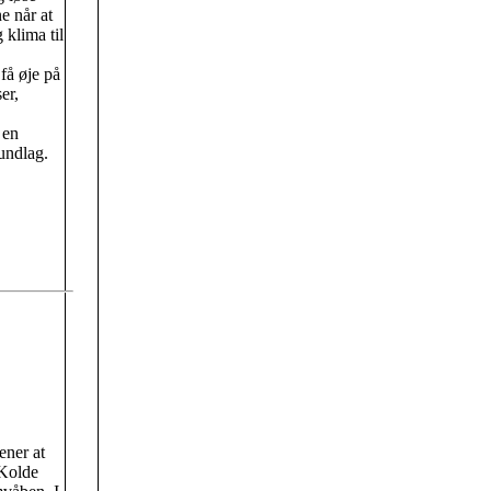
e når at
 klima til
få øje på
er,
 en
undlag.
ener at
 Kolde