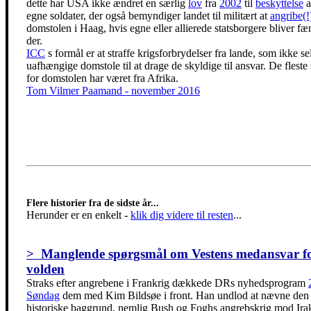
dette har USA ikke ændret en særlig
lov
fra
2002
til
beskyttelse
a
egne soldater, der også bemyndiger landet til militært at
angribe(!
domstolen i Haag, hvis egne eller allierede statsborgere bliver fæ
der.
ICC
s formål er at straffe krigsforbrydelser fra lande, som ikke se
uafhængige domstole til at drage de skyldige til ansvar. De fleste
for domstolen har været fra Afrika.
Tom Vilmer Paamand - november 2016
Flere historier fra de sidste år...
Herunder er en enkelt
-
klik dig videre til resten
...
> Manglende spørgsmål om Vestens medansvar f
volden
Straks efter angrebene i Frankrig dækkede DRs nyhedsprogram
Søndag
dem med Kim Bildsøe i front. Han undlod at nævne den
historiske baggrund, nemlig Bush og Foghs angrebskrig mod Irak