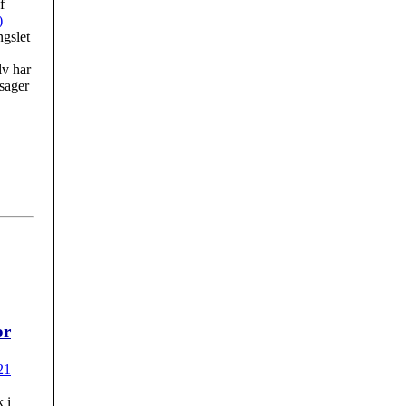
f
)
ngslet
lv har
 sager
or
21
 i