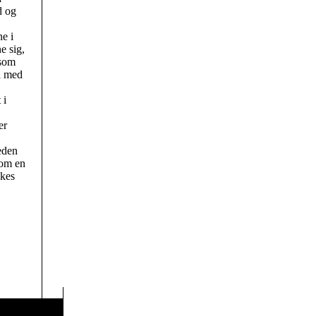
d og
e i
e sig,
 som
gå med
 i
er
eden
som en
kkes