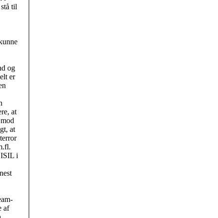
tå til
 kunne
nd og
lt er
en
n
re, at
g mod
gt, at
terror
.fl.
ISIL i
nest
ream-
 af
a