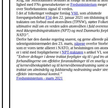
Krig, har Storbritannien besluttet at forøge sit arsenal af ato
lighed med FNs generalsekretær er
Fredsministerium
meget 
over Storbritanniens signal til verden.
I det af folketinget vedtagne forslag
V60
, som afsluttede
forespørgselsdebat
F34
den 22. januar 2021 om tilslutning t
traktaten om forbud mod atomvåben (TPNW), støtter Folke
ultimative mål om en verden uden atomvåben i fuld overen
med ikkespredningstraktaten (NPT) og med Danmarks forpli
NATO”.
Derfor bør den danske regering snarest, og gerne allerede på
udenrigsministermødet den 23. marts,
påpege
overfor Storbr
som er vores tætte allieret i NATO, at beslutningen om ato
er i strid med forpligtelserne i
NPT-traktaten
s artikel VI, so
”Enhver deltager i denne traktat forpligter sig til i god tro at
forhandlingerne om effektive foranstaltninger til en snarlig 
af kernevåbenkapløbet og til kernevåbennedrustning samt 
traktat om almindelig og fuldstændig nedrustning under str
effektiv international kontrol.”
Fredsministerium - marts 2021