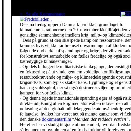
< Se alle Kommentarer
Red klimaet - stop krigen!
De små fredsgrupper i Danmark har ikke i grundlaget for
klimademonstrationerne den 29. november fået tilføjet den 
gensidige sammenhæng imellem krig, miljø- og klimaødelæg
- Dels på grund af den skærpede kamp om ressourcerne, der 
komme, hvis vi ikke får bremset opvarmningen af kloden m
følgende ond cirkel af spændinger og krige, der vil være ø
for konstruktivt samarbejde om fælles fredelige og også soci
bæredygtige klimaløsninger.
- Og dels bidrager de militaristiske tankegange, der ensidigt 
en fokusering på at vinde gennem voldelige konfliktløsning
ressourcekrævende og miljø- og klimaødelæggende oprustni
krigsindsats, som typisk skaber kaos, flygtninge og et gensidi
had- og voldsspiral, der så også destruerer viljen og prioriter
kampen for vor fælles klima.
- Og denne øgede internationale spænding øger så også risik
direkte udløsning af en krig med atomvåben udover den alti
udløsning af den globalt miljdelæggende atomvåbenkrig ved
fejltagelse, hvilket har været tæt på mange gange som vi f.eks
den danske
dokumentarfilm
“
Manden der reddede verden“
.
Herefter har vi stadig til gode at finde ud af, hvordan freds
så igennem opbygningen af en fredsstruktur vil forebygge o