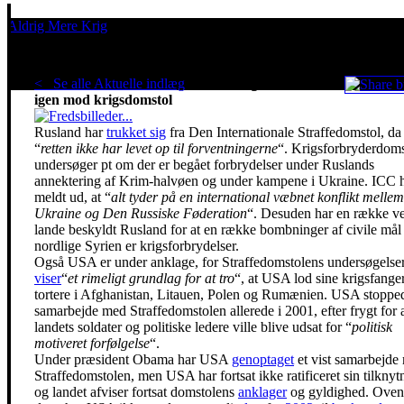
Aldrig Mere Krig
Pacifisme er en livsholdning
< Se alle Aktuelle indlæg
.
Rusland og USA slår
igen mod krigsdomstol
Rusland har
trukket sig
fra Den Internationale Straffedomstol, da
“
retten ikke har levet op til forventningerne
“. Krigsforbryderdom
undersøger pt om der er begået forbrydelser under Ruslands
annektering af Krim-halvøen og under kampene i Ukraine. ICC 
meldt ud, at “
alt tyder på en international væbnet konflikt mellem
Ukraine og Den Russiske Føderation
“. Desuden har en række ve
lande beskyldt Rusland for at en række bombninger af civile mål 
nordlige Syrien er krigsforbrydelser.
Også USA er under anklage, for Straffedomstolens undersøgelse
viser
“
et rimeligt grundlag for at tro
“, at USA lod sine krigsfange
tortere i Afghanistan, Litauen, Polen og Rumænien. USA stopped
samarbejde med Straffedomstolen allerede i 2001, efter frygt for 
landets soldater og politiske ledere ville blive udsat for “
politisk
motiveret forfølgelse
“.
Under præsident Obama har USA
genoptaget
et vist samarbejde
Straffedomstolen, men USA har fortsat ikke ratificeret sin tilknyt
og landet afviser fortsat domstolens
anklager
og gyldighed. Oven