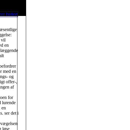
væsentlige
gelse:
vil
ed en
delæggende
alt
befordrer
er med en
ngs- og
gt offer-,
ingen af
oen for
d lurende
 en
. ser det i
bevægelsen
g løse