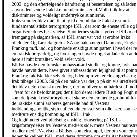
2003, og den efterfølgende håndtering af besættelsen og så laden s
- hvor den senere irakiske premierminister al-Maliki fik lov at
diskriminere og voldeligt undertrykke sunnierne.
Iraks sunnier blev nødt til at ty til den militante irakiske sunni-
fundamentalistiske terrorgruppe ISIL, der som de eneste ville og
organisere deres beskyttelse. Sunniernes støtte styrkede ISIL med
fremgang på slagmarken, så ISIL snart var ved at erobre Iraks
oliefelter. Og først da greb USA og halehænget Danmark, Engla
Frankrig m.fl. ind, og bombede ensidigt sunniparten i hvad der ree
en irakisk borgerkrig, og hvor ingen havde noget at lade den and
høre af mht brutalitet. Vold avler vold.
Bildsø havde den franske ambassadør i studiet og kunne, hvis ha
havde nævnt dette, have givet ambassadøren lejlighed til at pointe
Frankrig faktisk ikke selv deltog i den uprovokerede angrebskri
Irak tilbage i 2003. Så på den måde var det jo på sin vis uretfærdi
det blev netop franskmændene, der nu bliver ramt hårdest af mod
- frem for de befolkninger, der tillod deres ledere Bush og Fogh m
som de første krigsforbrydere at skabe den eminente grobund for 
de irakiske sunni-araberes generelle had til Vestens
indblandingspolitik, styret af egeninteresser som olie især, som se
medførte ensidig bombning af ISIL i Irak.
Og legitimeret ved pludselig ensidig fokusering på ISILs
krigsforbrydelser fra Vestens mediers side, mens Vestens mainst
medier med TV-avisens Bildsøe som eksempel, tier om vore egne
lignende kaliber. ISIL, med deres drømme om et kalifat befriet fr