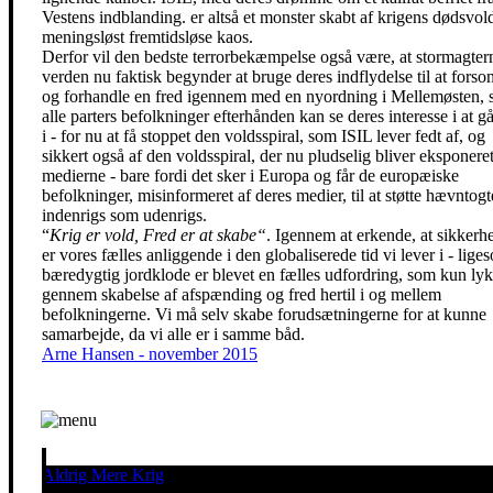
Vestens indblanding. er altså et monster skabt af krigens dødsvol
meningsløst fremtidsløse kaos.
Derfor vil den bedste terrorbekæmpelse også være, at stormagtern
verden nu faktisk begynder at bruge deres indflydelse til at forson
og forhandle en fred igennem med en nyordning i Mellemøsten,
alle parters befolkninger efterhånden kan se deres interesse i at 
i - for nu at få stoppet den voldsspiral, som ISIL lever fedt af, og
sikkert også af den voldsspiral, der nu pludselig bliver eksponeret
medierne - bare fordi det sker i Europa og får de europæiske
befolkninger, misinformeret af deres medier, til at støtte hævntogt
indenrigs som udenrigs.
“
Krig er vold, Fred er at skabe“
. Igennem at erkende, at sikkerh
er vores fælles anliggende i den globaliserede tid vi lever i - lige
bæredygtig jordklode er blevet en fælles udfordring, som kun ly
gennem skabelse af afspænding og fred hertil i og mellem
befolkningerne. Vi må selv skabe forudsætningerne for at kunne
samarbejde, da vi alle er i samme båd.
Arne Hansen - november 2015
Aldrig Mere Krig
Pacifisme er en livsholdning