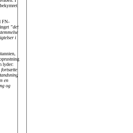
mvåben. I
bekymret
il FN-
tinget
”det
sstemmelse
gtelser i
itannien,
moprustning
m lyder:
 fortsætte
standsning
om en
eng og