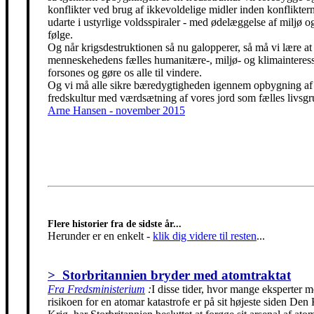
konflikter ved brug af ikkevoldelige midler inden konfliktern
udarte i ustyrlige voldsspiraler - med ødelæggelse af miljø og
følge.
Og når krigsdestruktionen så nu galopperer, så må vi lære at 
menneskehedens fælles humanitære-, miljø- og klimainteress
forsones og gøre os alle til vindere.
Og vi må alle sikre bæredygtigheden igennem opbygning af
fredskultur med værdsætning af vores jord som fælles livsgr
Arne Hansen - november 2015
Flere historier fra de sidste år...
Herunder er en enkelt
-
klik dig videre til resten
...
> Storbritannien bryder med atomtraktat
Fra Fredsministerium
:
I disse tider, hvor mange eksperter m
risikoen for en atomar katastrofe er på sit højeste siden Den