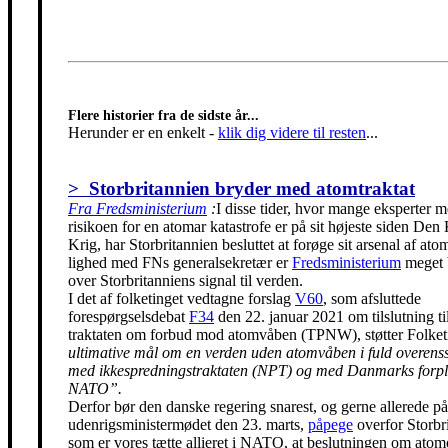
Flere historier fra de sidste år...
Herunder er en enkelt
-
klik dig videre til resten
...
> Storbritannien bryder med atomtraktat
Fra Fredsministerium
:
I disse tider, hvor mange eksperter m
risikoen for en atomar katastrofe er på sit højeste siden Den
Krig, har Storbritannien besluttet at forøge sit arsenal af ato
lighed med FNs generalsekretær er
Fredsministerium
meget 
over Storbritanniens signal til verden.
I det af folketinget vedtagne forslag
V60
, som afsluttede
forespørgselsdebat
F34
den 22. januar 2021 om tilslutning t
traktaten om forbud mod atomvåben (TPNW), støtter Folke
ultimative mål om en verden uden atomvåben i fuld overen
med ikkespredningstraktaten (NPT) og med Danmarks forpli
NATO”.
Derfor bør den danske regering snarest, og gerne allerede på
udenrigsministermødet den 23. marts,
påpege
overfor Storbr
som er vores tætte allieret i NATO, at beslutningen om ato