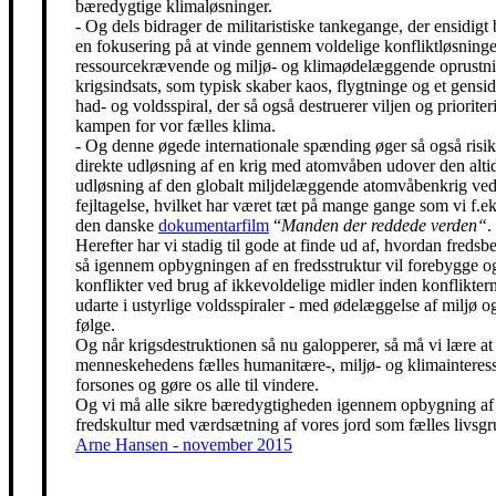
bæredygtige klimaløsninger.
- Og dels bidrager de militaristiske tankegange, der ensidigt 
en fokusering på at vinde gennem voldelige konfliktløsning
ressourcekrævende og miljø- og klimaødelæggende oprustni
krigsindsats, som typisk skaber kaos, flygtninge og et gensidi
had- og voldsspiral, der så også destruerer viljen og prioriter
kampen for vor fælles klima.
- Og denne øgede internationale spænding øger så også risik
direkte udløsning af en krig med atomvåben udover den alti
udløsning af den globalt miljdelæggende atomvåbenkrig ved
fejltagelse, hvilket har været tæt på mange gange som vi f.eks
den danske
dokumentarfilm
“
Manden der reddede verden“
.
Herefter har vi stadig til gode at finde ud af, hvordan freds
så igennem opbygningen af en fredsstruktur vil forebygge o
konflikter ved brug af ikkevoldelige midler inden konfliktern
udarte i ustyrlige voldsspiraler - med ødelæggelse af miljø og
følge.
Og når krigsdestruktionen så nu galopperer, så må vi lære at 
menneskehedens fælles humanitære-, miljø- og klimainteress
forsones og gøre os alle til vindere.
Og vi må alle sikre bæredygtigheden igennem opbygning af
fredskultur med værdsætning af vores jord som fælles livsgr
Arne Hansen - november 2015