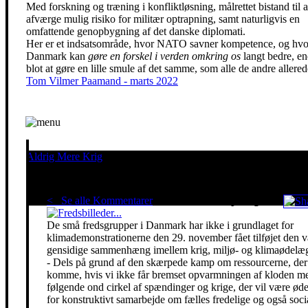
Med forskning og træning i konfliktløsning, målrettet bistand til a
afværge mulig risiko for militær optrapning, samt naturligvis en
omfattende genopbygning af det danske diplomati.
Her er et indsatsområde, hvor NATO savner kompetence, og hvo
Danmark kan
gøre en forskel i verden omkring os
langt bedre, e
blot at gøre en lille smule af det samme, som alle de andre allered
Tom Vilmer Paamand - marts 2022
Aldrig Mere Krig
Pacifisme er en livsholdning
< Se alle Kommentarer
Red klimaet - stop krigen!
De små fredsgrupper i Danmark har ikke i grundlaget for
klimademonstrationerne den 29. november fået tilføjet den 
gensidige sammenhæng imellem krig, miljø- og klimaødelæg
- Dels på grund af den skærpede kamp om ressourcerne, der 
komme, hvis vi ikke får bremset opvarmningen af kloden m
følgende ond cirkel af spændinger og krige, der vil være ø
for konstruktivt samarbejde om fælles fredelige og også soci