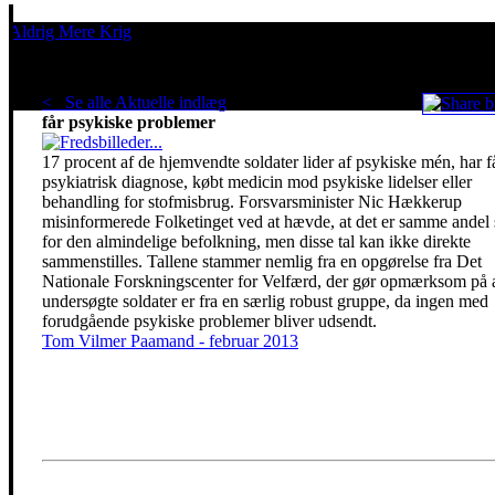
Aldrig Mere Krig
Pacifisme er en livsholdning
< Se alle Aktuelle indlæg
.
Hver 6te udsendte soldat
får psykiske problemer
17 procent af de hjemvendte soldater lider af psykiske mén, har f
psykiatrisk diagnose, købt medicin mod psykiske lidelser eller
behandling for stofmisbrug. Forsvarsminister Nic Hækkerup
misinformerede Folketinget ved at hævde, at det er samme andel
for den almindelige befolkning, men disse tal kan ikke direkte
sammenstilles. Tallene stammer nemlig fra en opgørelse fra Det
Nationale Forskningscenter for Velfærd, der gør opmærksom på 
undersøgte soldater er fra en særlig robust gruppe, da ingen med
forudgående psykiske problemer bliver udsendt.
Tom Vilmer Paamand - februar 2013