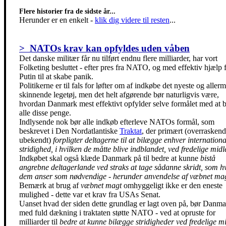
Flere historier fra de sidste år...
Herunder er en enkelt
-
klik dig videre til resten
...
> NATOs krav kan opfyldes uden våben
Det danske militær får nu tilført endnu flere milliarder, har vort
Folketing besluttet - efter pres fra NATO, og med effektiv hjælp 
Putin til at skabe panik.
Politikerne er til fals for løfter om af indkøbe det nyeste og allerm
skinnende legetøj, men det helt afgørende bør naturligvis være,
hvordan Danmark mest effektivt opfylder selve formålet med at 
alle disse penge.
Indlysende nok bør alle indkøb efterleve NATOs formål, som
beskrevet i Den Nordatlantiske
Traktat
, der primært (overrasken
ubekendt)
forpligter deltagerne til at bilægge enhver internationa
stridighed, i hvilken de måtte blive indblandet, ved fredelige midl
Indkøbet skal også klæde Danmark på til bedre at kunne
bistå
angrebne deltagerlande ved straks at tage sådanne skridt, som hv
dem anser som nødvendige - herunder anvendelse af væbnet ma
Bemærk at brug af
væbnet magt
omhyggeligt ikke er den eneste
mulighed - dette var et krav fra USAs Senat.
Uanset hvad der siden dette grundlag er lagt oven på, bør Danma
med fuld dækning i traktaten støtte NATO - ved at opruste for
milliarder til
bedre at kunne bilægge stridigheder ved fredelige m