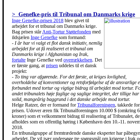
> Genefke-pris til Tribunal om Danmarks krige
Inge Genefke-prisen 2018
blev givet til
arbejdet for et tribunal om Danmarks krige.
Bag prisen står
Anti-Tortur Støttefonden
med
ildsjælen
Inge Genefke
som formand:
-
I år har vi valgt et flot dansk initiativ, nemlig
arbejdet for at få realiseret et tribunal om
Danmarks krige i Afghanistan og Irak
,
fortalte
Inge Genefke ved
overrækkelsen
. Det
er første gang, at
prisen
uddeles til et dansk
projekt:
-
To ting var afgørende. For det første, at kriges lovlighed,
overholdelse af konventioner og retsforfølgelse af de ansvarlige e
forbundet med tortur og vigtige bidrag til arbejdet mod tortur. Fo
andet tribunalets høje faglige og saglige integritet, der tillige har
solid, mangeårig baggrund i det danske arbejde mod tortur.
Helge Ratzer, der er formand for
Tribunalforeningen
, takkede for
prisen. Udover æren fik Tribunalforeningen 10.000 $ (omkring 
kroner) som et velkomment bidrag til realisering af Tribunalet, de
afholdes som en offentlig høring i København den 10.-11. nove
2018.
En tribunalgruppe af fremtrædende danske eksperter har påbegy
arbejdet. De vil især undersøge tre spørgsmål om krigene i Irak o