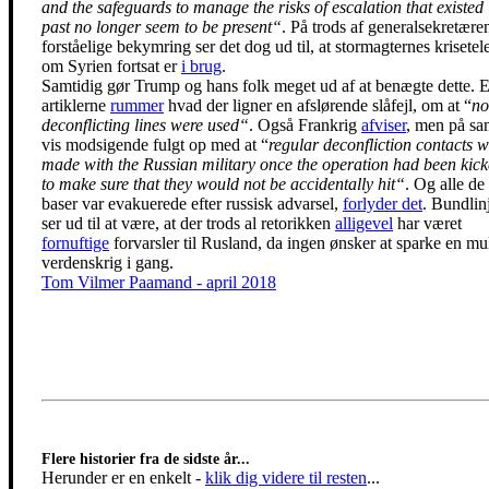
and the safeguards to manage the risks of escalation that existed 
past no longer seem to be present“
. På trods af generalsekretære
forståelige bekymring ser det dog ud til, at stormagternes krisetel
om Syrien fortsat er
i brug
.
Samtidig gør Trump og hans folk meget ud af at benægte dette. E
artiklerne
rummer
hvad der ligner en afslørende slåfejl, om at “
no
deconflicting lines were used“
. Også Frankrig
afviser
, men på s
vis modsigende fulgt op med at “
regular deconfliction contacts 
made with the Russian military once the operation had been kick
to make sure that they would not be accidentally hit“
. Og alle de
baser var evakuerede efter russisk advarsel,
forlyder det
. Bundlin
ser ud til at være, at der trods al retorikken
alligevel
har været
fornuftige
forvarsler til Rusland, da ingen ønsker at sparke en mu
verdenskrig i gang.
Tom Vilmer Paamand - april 2018
Flere historier fra de sidste år...
Herunder er en enkelt
-
klik dig videre til resten
...