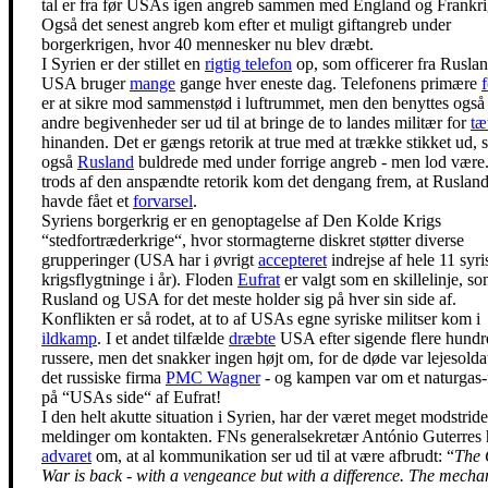
tal er fra før USAs igen angreb sammen med England og Frankri
Også det senest angreb kom efter et muligt giftangreb under
borgerkrigen, hvor 40 mennesker nu blev dræbt.
I Syrien er der stillet en
rigtig telefon
op, som officerer fra Rusla
USA bruger
mange
gange hver eneste dag. Telefonens primære
er at sikre mod sammenstød i luftrummet, men den benyttes også
andre begivenheder ser ud til at bringe de to landes militær for
tæ
hinanden. Det er gængs retorik at true med at trække stikket ud,
også
Rusland
buldrede med under forrige angreb - men lod være
trods af den anspændte retorik kom det dengang frem, at Ruslan
havde fået et
forvarsel
.
Syriens borgerkrig er en genoptagelse af Den Kolde Krigs
“stedfortræderkrige“, hvor stormagterne diskret støtter diverse
grupperinger (USA har i øvrigt
accepteret
indrejse af hele 11 syri
krigsflygtninge i år). Floden
Eufrat
er valgt som en skillelinje, s
Rusland og USA for det meste holder sig på hver sin side af.
Konflikten er så rodet, at to af USAs egne syriske militser kom i
ildkamp
. I et andet tilfælde
dræbte
USA efter sigende flere hundr
russere, men det snakker ingen højt om, for de døde var lejesoldat
det russiske firma
PMC Wagner
- og kampen var om et naturgas-f
på “USAs side“ af Eufrat!
I den helt akutte situation i Syrien, har der været meget modstrid
meldinger om kontakten. FNs generalsekretær António Guterres 
advaret
om, at al kommunikation ser ud til at være afbrudt: “
The 
War is back - with a vengeance but with a difference. The mech