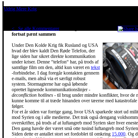
Aldrig Mere Krig
Pacifisme er en livsholdning
< Se alle Kommentarer
Stormagterne snakker
fortsat pænt sammen
Under Den Kolde Krig fik Rusland og USA
hvad der blev kaldt Den Røde Telefon, der
lige siden har sikret direkte kommunikation
under kriser. Denne “telefon“ har, på trods af
samtlige film om den, altid kun været en
tekst
-forbindelse. I dag foregår kontakten gennem
e-mails, men altså via et særligt robust
system. Stormagterne har også løbende
oprettet lignende kommunikationslinjer -
deconfliction hotlines
- til brug under mindre konflikter, hvor de 
kunne komme til at træde hinanden over tæerne med katastrofale
følger.
For et år siden var forrige gang, hvor USA sparkede stort ud mili
mod Syrien og i alle medierne. Det trak også dengang voldsomm
overskrifter, på trods af at luftangreb mod Syrien sker hver enest
Den gang havde der været små otte tusind luftangreb mod Syrien
Siden dette er antallet stort set fordoblet til omkring
15.000
. Og d