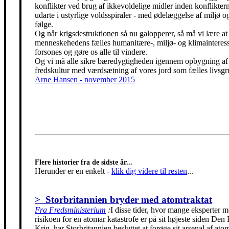
konflikter ved brug af ikkevoldelige midler inden konfliktern
udarte i ustyrlige voldsspiraler - med ødelæggelse af miljø og
følge.
Og når krigsdestruktionen så nu galopperer, så må vi lære at 
menneskehedens fælles humanitære-, miljø- og klimainteress
forsones og gøre os alle til vindere.
Og vi må alle sikre bæredygtigheden igennem opbygning af
fredskultur med værdsætning af vores jord som fælles livsgr
Arne Hansen - november 2015
Flere historier fra de sidste år...
Herunder er en enkelt
-
klik dig videre til resten
...
> Storbritannien bryder med atomtraktat
Fra Fredsministerium
:
I disse tider, hvor mange eksperter m
risikoen for en atomar katastrofe er på sit højeste siden Den
Krig, har Storbritannien besluttet at forøge sit arsenal af ato