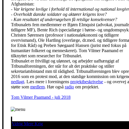
Afghanistan:
- Var krigene lovlige i forhold til international og national lovgi
- Overholdt danske soldater og aktører krigens love?
- Kan resultatet af undersøgelsen få retslige konsekvenser?
Tribunalets fem medlemmer er Bjørn Elmquist (advokat, journali
tid­ligere MF), Bente Rich (speciallæge i børne- og ungdomspsyki
Christen Sørensen (professor i nationaløkonomi og tidligere
overvismand), Ole Hartling (overlæge, dr.med. og tidligere form
for Etisk Råd) og Preben Søegaard Hansen (jurist med fokus på
humanitær folkeret og menneskeret). Tom Vilmer Paamand er
tilknyttet som researcher for Tribunalet.
Tribunalet er frivilligt og ulønnet, og arbejder uafhængigt af
Tribunalforeningen, der står for alt det praktiske og stiller
sekretariatsbistand mm til rådighed. Tribunalforeningen blev opret
2016 som en protest mod, at den statslige kommission om krigen
nedlagt
. Læs mere i foreningens
projektbeskrivelse
- og overvej a
støtte som
medlem
. Hør også
radio
om projektet.
Tom Vilmer Paamand - juli 2018
Aldrig Mere Krig
Pacifisme er en livsholdning