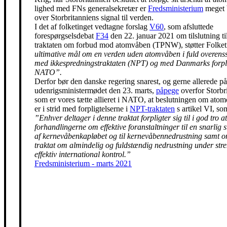
lighed med FNs generalsekretær er
Fredsministerium
meget 
over Storbritanniens signal til verden.
I det af folketinget vedtagne forslag
V60
, som afsluttede
forespørgselsdebat
F34
den 22. januar 2021 om tilslutning t
traktaten om forbud mod atomvåben (TPNW), støtter Folke
ultimative mål om en verden uden atomvåben i fuld overen
med ikkespredningstraktaten (NPT) og med Danmarks forpli
NATO”.
Derfor bør den danske regering snarest, og gerne allerede på
udenrigsministermødet den 23. marts,
påpege
overfor Storbr
som er vores tætte allieret i NATO, at beslutningen om ato
er i strid med forpligtelserne i
NPT-traktaten
s artikel VI, so
”Enhver deltager i denne traktat forpligter sig til i god tro at
forhandlingerne om effektive foranstaltninger til en snarlig 
af kernevåbenkapløbet og til kernevåbennedrustning samt 
traktat om almindelig og fuldstændig nedrustning under str
effektiv international kontrol.”
Fredsministerium - marts 2021