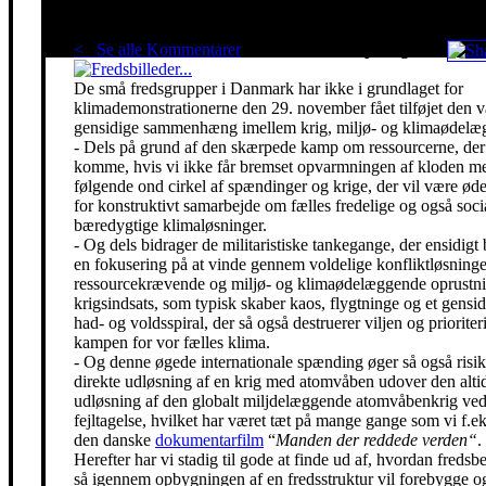
< Se alle Kommentarer
Red klimaet - stop krigen!
De små fredsgrupper i Danmark har ikke i grundlaget for
klimademonstrationerne den 29. november fået tilføjet den 
gensidige sammenhæng imellem krig, miljø- og klimaødelæg
- Dels på grund af den skærpede kamp om ressourcerne, der 
komme, hvis vi ikke får bremset opvarmningen af kloden m
følgende ond cirkel af spændinger og krige, der vil være ø
for konstruktivt samarbejde om fælles fredelige og også soci
bæredygtige klimaløsninger.
- Og dels bidrager de militaristiske tankegange, der ensidigt 
en fokusering på at vinde gennem voldelige konfliktløsning
ressourcekrævende og miljø- og klimaødelæggende oprustni
krigsindsats, som typisk skaber kaos, flygtninge og et gensidi
had- og voldsspiral, der så også destruerer viljen og prioriter
kampen for vor fælles klima.
- Og denne øgede internationale spænding øger så også risik
direkte udløsning af en krig med atomvåben udover den alti
udløsning af den globalt miljdelæggende atomvåbenkrig ved
fejltagelse, hvilket har været tæt på mange gange som vi f.eks
den danske
dokumentarfilm
“
Manden der reddede verden“
.
Herefter har vi stadig til gode at finde ud af, hvordan freds
så igennem opbygningen af en fredsstruktur vil forebygge o