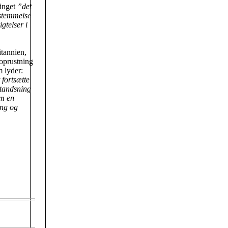
tinget
”det
sstemmelse
gtelser i
itannien,
moprustning
m lyder:
 fortsætte
standsning
om en
eng og