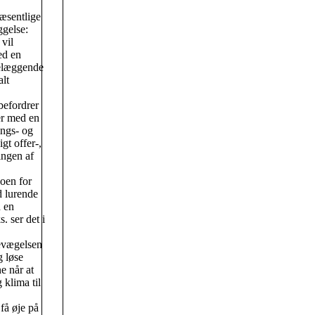
væsentlige
gelse:
vil
ed en
delæggende
alt
befordrer
er med en
ngs- og
gt offer-,
ingen af
oen for
d lurende
 en
. ser det i
bevægelsen
g løse
e når at
 klima til
få øje på