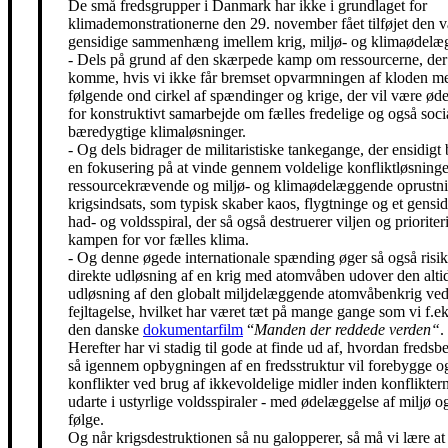
De små fredsgrupper i Danmark har ikke i grundlaget for
klimademonstrationerne den 29. november fået tilføjet den 
gensidige sammenhæng imellem krig, miljø- og klimaødelæg
- Dels på grund af den skærpede kamp om ressourcerne, der 
komme, hvis vi ikke får bremset opvarmningen af kloden m
følgende ond cirkel af spændinger og krige, der vil være ø
for konstruktivt samarbejde om fælles fredelige og også soci
bæredygtige klimaløsninger.
- Og dels bidrager de militaristiske tankegange, der ensidigt 
en fokusering på at vinde gennem voldelige konfliktløsning
ressourcekrævende og miljø- og klimaødelæggende oprustni
krigsindsats, som typisk skaber kaos, flygtninge og et gensidi
had- og voldsspiral, der så også destruerer viljen og prioriter
kampen for vor fælles klima.
- Og denne øgede internationale spænding øger så også risik
direkte udløsning af en krig med atomvåben udover den alti
udløsning af den globalt miljdelæggende atomvåbenkrig ved
fejltagelse, hvilket har været tæt på mange gange som vi f.eks
den danske
dokumentarfilm
“
Manden der reddede verden“
.
Herefter har vi stadig til gode at finde ud af, hvordan freds
så igennem opbygningen af en fredsstruktur vil forebygge o
konflikter ved brug af ikkevoldelige midler inden konfliktern
udarte i ustyrlige voldsspiraler - med ødelæggelse af miljø og
følge.
Og når krigsdestruktionen så nu galopperer, så må vi lære at 