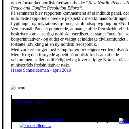
om et forstærket nordisk fredsamarbejde: “
New Nordic Peace - N
Peace and Conflict Resolution Efforts“
.
På seminaret blev rapporten kommenteret af et indbudt panel, der
udfoldede rapportens bredere perspektiv med klimaudfordringen,
flygtninge- og migrationsstrømme, samfundsopbygning og FNs 
Verdensmål. Panelet pointerede, at mange af de fremskridt, vi i d
beskriver som et særligt nordiske værdisæt, er startet “nedefra“ 
borgerinitiativer - og at det er vigtigt at inddrage civilsamfundet i
fortsatte udvikling af en ny nordisk fredspolitik.
Med vore erfaringer med kamp for en fredeligere verden hilser A
Mere Krig den fornyede appetit på nordisk fredssamarbejde
velkommen, stiller os til rådighed og lover at følge Nordisk råds 
ministerråds fredsinitiativer nøje.
Hasse Schneiderman - april 2019
Aldrig Mere Krig
Pacifisme er en livsholdning
< Se alle Kommentarer
Red klimaet - stop krigen!