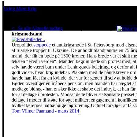
Aldrig Mere Krig
Pacifisme er en livsholdning
< Se alle Aktuelle indlæg
.
Russisk politi slår ned på
krigsmodstand
Uropolitiet
stoppede
et antikrigsmøde i St. Petersborg mod afsen
af russiske tropper til Ukraine. De anholdt blandt andre en 75-åri
mand, der fik en bøde på 1500 kroner. Hans brøde var et skilt m
teksten “Fred i verden“. Manden begrun-dede sin protest med, at
selv havde været barn under Lenin-grads belejring, og derfor alt 
godt vidste, hvad krig indebar. Plakaten med de håndskrevne ord
havde han fået fra en kvinde, der var for genert til selv at holde d
Bøden overstiger en måneds pension, men manden har nægtet at
modtage bidrag - han ønsker ikke at skabe det indtryk, at han får
for at deltage i protesten. Modsat dette bliver statsansatte presset ti
deltage i møder til støtte for øget militært engagement i konflikten
hvilket lærernes uafhængige fagforening Uchitel forsøger at få st
Tom Vilmer Paamand - marts 2014