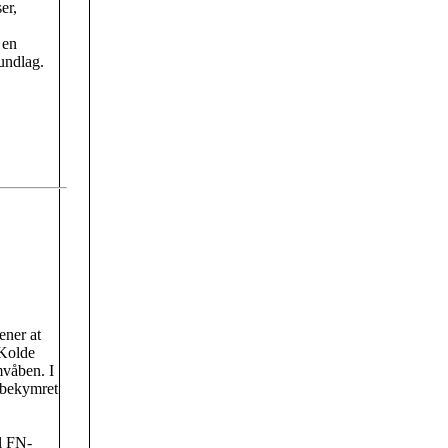
er,
 en
undlag.
ener at
 Kolde
mvåben. I
bekymret
il FN-