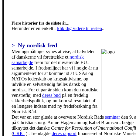
Flere historier fra de sidste år...
Herunder er en enkelt
-
klik dig videre til resten
...
> Ny nordisk fred
Meningsmålinger synes at vise, at halvdelen
af danskerne vil foretrække et
nordisk
samarbejde
frem for det nuværende EU-
samarbejde. I fredsmiljøet har vi i nogle år nu
argumenteret for at komme ud af USAs og
NATOs lederskab og krigsaktivisme, og
udvikle en selvstændig fælles dansk og
nordisk. For et par år siden kom den nordiske
venstrefløj med
deres bud
på en fredelig
sikkerhedspolitik, og nu kom så resultatet af
en længere indsats med ny fredsforskning fra
Nordisk Råd.
Det var en stor glæde at overvære Nordisk Råds
seminar
den 9. a
på Christiansborg. Anine Hagemann og Isabel Bramsen - begge
tilknyttet det danske
Centre for Resolution of International Confli
(
CRIC
) - fremlagde
deres rapport
finansieret af Nordiske Minist