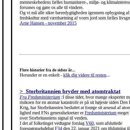
menneskehedens fælles humanitære-, miljø- og klimainteress
forsones og gøre os alle til vindere.
Og vi må alle sikre bæredygtigheden igennem opbygning af
fredskultur med værdsætning af vores jord som fælles livsgr
Arne Hansen - november 2015
Flere historier fra de sidste år...
Herunder er en enkelt
-
klik dig videre til resten
...
> Storbritannien bryder med atomtraktat
Fra Fredsministerium
:
I disse tider, hvor mange eksperter m
risikoen for en atomar katastrofe er på sit højeste siden Den
Krig, har Storbritannien besluttet at forøge sit arsenal af ato
lighed med FNs generalsekretær er
Fredsministerium
meget 
over Storbritanniens signal til verden.
I det af folketinget vedtagne forslag
V60
, som afsluttede
forespørgselsdebat
F34
den 22. januar 2021 om tilslutning t