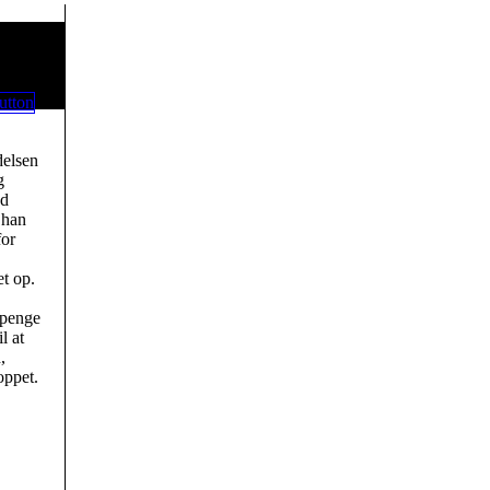
delsen
g
ed
 han
for
et op.
 penge
l at
,
oppet.