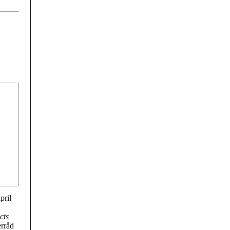
pril
cts
erråd