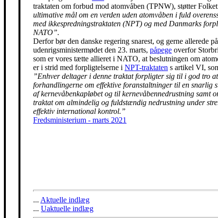
traktaten om forbud mod atomvåben (TPNW), støtter Folke
ultimative mål om en verden uden atomvåben i fuld overen
med ikkespredningstraktaten (NPT) og med Danmarks forpli
NATO”.
Derfor bør den danske regering snarest, og gerne allerede på
udenrigsministermødet den 23. marts,
påpege
overfor Storbr
som er vores tætte allieret i NATO, at beslutningen om ato
er i strid med forpligtelserne i
NPT-traktaten
s artikel VI, so
”Enhver deltager i denne traktat forpligter sig til i god tro at
forhandlingerne om effektive foranstaltninger til en snarlig 
af kernevåbenkapløbet og til kernevåbennedrustning samt 
traktat om almindelig og fuldstændig nedrustning under str
effektiv international kontrol.”
Fredsministerium - marts 2021
...
Aktuelle indlæg
...
Uaktuelle indlæg