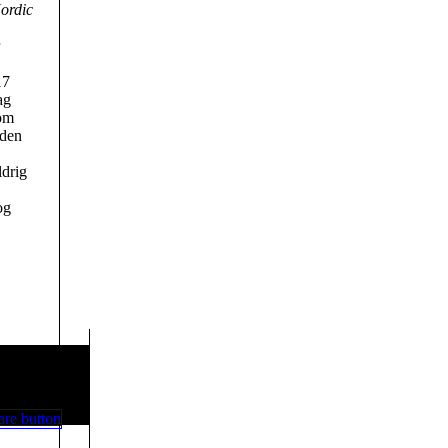
ordic
17
ag
som
 den
ldrig
og