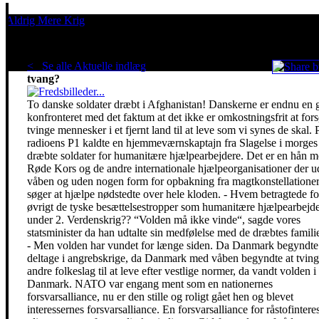
Aldrig Mere Krig
Pacifisme er en livsholdning
< Se alle Aktuelle indlæg
.
Demokrati, frihed eller
tvang?
To danske soldater dræbt i Afghanistan! Danskerne er endnu en 
konfronteret med det faktum at det ikke er omkostningsfrit at fors
tvinge mennesker i et fjernt land til at leve som vi synes de skal. 
radioens P1 kaldte en hjemmeværnskaptajn fra Slagelse i morges
dræbte soldater for humanitære hjælpearbejdere. Det er en hån 
Røde Kors og de andre internationale hjælpeorganisationer der 
våben og uden nogen form for opbakning fra magtkonstellatione
søger at hjælpe nødstedte over hele kloden. - Hvem betragtede fo
øvrigt de tyske besættelsestropper som humanitære hjælpearbejd
under 2. Verdenskrig?? “Volden må ikke vinde“, sagde vores
statsminister da han udtalte sin medfølelse med de dræbtes famili
- Men volden har vundet for længe siden. Da Danmark begyndte
deltage i angrebskrige, da Danmark med våben begyndte at tvin
andre folkeslag til at leve efter vestlige normer, da vandt volden i
Danmark. NATO var engang ment som en nationernes
forsvarsalliance, nu er den stille og roligt gået hen og blevet
interessernes forsvarsalliance. En forsvarsalliance for råstofinteres