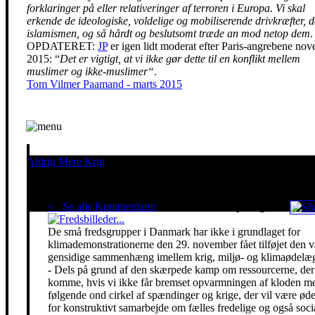
forklaringer på eller relativeringer af terroren i Europa. Vi skal
erkende de ideologiske, voldelige og mobiliserende drivkræfter, de
islamismen, og så hårdt og beslutsomt træde an mod netop dem
.
OPDATERET:
JP
er igen lidt moderat efter Paris-angrebene no
2015: “
Det er vigtigt, at vi ikke gør dette til en konflikt mellem
muslimer og ikke-muslimer“
.
Tom Vilmer Paamand - marts 2015
Aldrig Mere Krig
Pacifisme er en livsholdning
< Se alle Kommentarer
Red klimaet - stop krigen!
De små fredsgrupper i Danmark har ikke i grundlaget for
klimademonstrationerne den 29. november fået tilføjet den 
gensidige sammenhæng imellem krig, miljø- og klimaødelæg
- Dels på grund af den skærpede kamp om ressourcerne, der 
komme, hvis vi ikke får bremset opvarmningen af kloden m
følgende ond cirkel af spændinger og krige, der vil være ø
for konstruktivt samarbejde om fælles fredelige og også soci