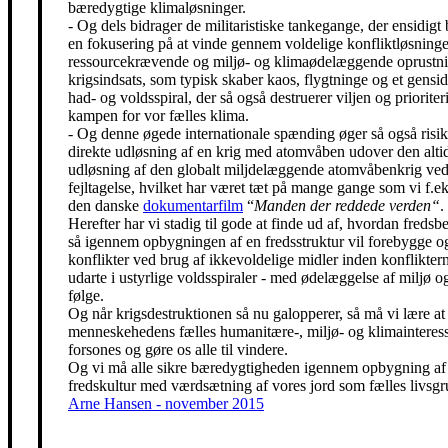
bæredygtige klimaløsninger.
- Og dels bidrager de militaristiske tankegange, der ensidigt 
en fokusering på at vinde gennem voldelige konfliktløsning
ressourcekrævende og miljø- og klimaødelæggende oprustni
krigsindsats, som typisk skaber kaos, flygtninge og et gensidi
had- og voldsspiral, der så også destruerer viljen og prioriter
kampen for vor fælles klima.
- Og denne øgede internationale spænding øger så også risik
direkte udløsning af en krig med atomvåben udover den alti
udløsning af den globalt miljdelæggende atomvåbenkrig ved
fejltagelse, hvilket har været tæt på mange gange som vi f.eks
den danske
dokumentarfilm
“
Manden der reddede verden“
.
Herefter har vi stadig til gode at finde ud af, hvordan freds
så igennem opbygningen af en fredsstruktur vil forebygge o
konflikter ved brug af ikkevoldelige midler inden konfliktern
udarte i ustyrlige voldsspiraler - med ødelæggelse af miljø og
følge.
Og når krigsdestruktionen så nu galopperer, så må vi lære at 
menneskehedens fælles humanitære-, miljø- og klimainteress
forsones og gøre os alle til vindere.
Og vi må alle sikre bæredygtigheden igennem opbygning af
fredskultur med værdsætning af vores jord som fælles livsgr
Arne Hansen - november 2015