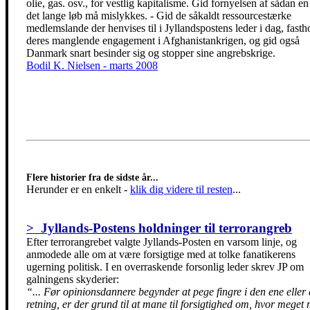
olie, gas. osv., for vestlig kapitalisme. Gid fornyelsen af sådan en
det lange løb må mislykkes. - Gid de såkaldt ressourcestærke
medlemslande der henvises til i Jyllandspostens leder i dag, fasth
deres manglende engagement i Afghanistankrigen, og gid også
Danmark snart besinder sig og stopper sine angrebskrige.
Bodil K. Nielsen - marts 2008
Flere historier fra de sidste år...
Herunder er en enkelt
-
klik dig videre til resten
...
> Jyllands-Postens holdninger til terrorangreb
Efter terrorangrebet valgte Jyllands-Posten en varsom linje, og
anmodede alle om at være forsigtige med at tolke fanatikerens
ugerning politisk. I en overraskende forsonlig leder skrev JP om
galningens skyderier:
“... Før opinionsdannere begynder at pege fingre i den ene eller
retning, er der grund til at mane til forsigtighed om, hvor meget