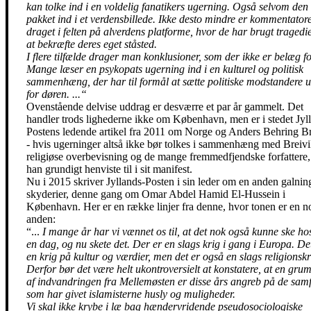
kan tolke ind i en voldelig fanatikers ugerning. Også selvom den
pakket ind i et verdensbillede. Ikke desto mindre er kommentator
draget i felten på alverdens platforme, hvor de har brugt tragedie
at bekræfte deres eget ståsted.
I flere tilfælde drager man konklusioner, som der ikke er belæg fo
Mange læser en psykopats ugerning ind i en kulturel og politisk
sammenhæng, der har til formål at sætte politiske modstandere 
for døren. ...“
Ovenstående delvise uddrag er desværre et par år gammelt. Det
handler trods lighederne ikke om København, men er i stedet Jyl
Postens ledende artikel fra 2011 om Norge og Anders Behring Br
- hvis ugerninger altså ikke bør tolkes i sammenhæng med Breivi
religiøse overbevisning og de mange fremmedfjendske forfattere
han grundigt henviste til i sit manifest.
Nu i 2015 skriver Jyllands-Posten i sin leder om en anden galnin
skyderier, denne gang om Omar Abdel Hamid El-Hussein i
København. Her er en række linjer fra denne, hvor tonen er en n
anden:
“...
I mange år har vi vænnet os til, at det nok også kunne ske ho
en dag, og nu skete det. Der er en slags krig i gang i Europa. De
en krig på kultur og værdier, men det er også en slags religionskr
Derfor bør det være helt ukontroversielt at konstatere, at en grum
af indvandringen fra Mellemøsten er disse års angreb på de sam
som har givet islamisterne husly og muligheder.
Vi skal ikke krybe i læ bag hændervridende pseudosociologiske