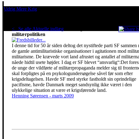
Aldrig Mere Krig
Pacifisme er en livsholdning
< Se alle Aktuelle indlæg
.
SFs tragiske skift i
militærpolitiken
I denne tid for 50 år siden deltog det nystiftede parti SF sammen
de gamle antimilitaristiske organisationer i agitationen mod milit
militarisme. De krævede vort land afrustet og antallet af militærn
nåede hidtil usete højder. I dag er SF blevet “ansvarlig“:Det foresl
de unge der vildførte af militærpropaganda melder sig til frontern
skal forpligtes på en psykologundersøgelse såvel før som efter
krigsdeltagelsen. Havde SF med styrke fastholdt sin oprindelige
pacifisme, havde Danmark meget sandsynlig ikke været i den
ulykkelige situation at være et krigsførende land.
Henning Sørensen - marts 2009