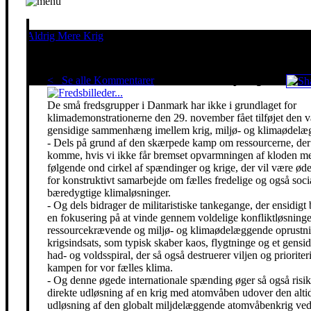
Aldrig Mere Krig
Pacifisme er en livsholdning
< Se alle Kommentarer
Red klimaet - stop krigen!
De små fredsgrupper i Danmark har ikke i grundlaget for
klimademonstrationerne den 29. november fået tilføjet den 
gensidige sammenhæng imellem krig, miljø- og klimaødelæg
- Dels på grund af den skærpede kamp om ressourcerne, der 
komme, hvis vi ikke får bremset opvarmningen af kloden m
følgende ond cirkel af spændinger og krige, der vil være ø
for konstruktivt samarbejde om fælles fredelige og også soci
bæredygtige klimaløsninger.
- Og dels bidrager de militaristiske tankegange, der ensidigt 
en fokusering på at vinde gennem voldelige konfliktløsning
ressourcekrævende og miljø- og klimaødelæggende oprustni
krigsindsats, som typisk skaber kaos, flygtninge og et gensidi
had- og voldsspiral, der så også destruerer viljen og prioriter
kampen for vor fælles klima.
- Og denne øgede internationale spænding øger så også risik
direkte udløsning af en krig med atomvåben udover den alti
udløsning af den globalt miljdelæggende atomvåbenkrig ved