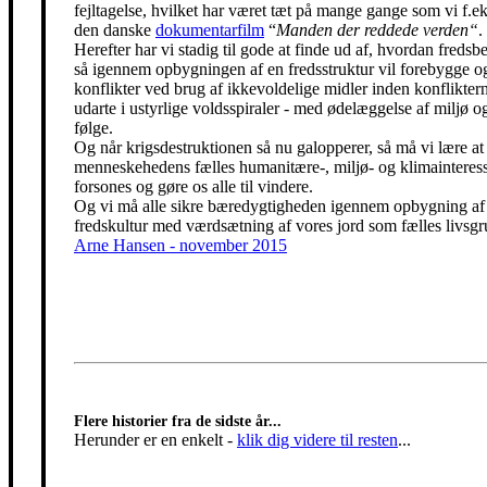
fejltagelse, hvilket har været tæt på mange gange som vi f.eks
den danske
dokumentarfilm
“
Manden der reddede verden“
.
Herefter har vi stadig til gode at finde ud af, hvordan freds
så igennem opbygningen af en fredsstruktur vil forebygge o
konflikter ved brug af ikkevoldelige midler inden konfliktern
udarte i ustyrlige voldsspiraler - med ødelæggelse af miljø og
følge.
Og når krigsdestruktionen så nu galopperer, så må vi lære at 
menneskehedens fælles humanitære-, miljø- og klimainteress
forsones og gøre os alle til vindere.
Og vi må alle sikre bæredygtigheden igennem opbygning af
fredskultur med værdsætning af vores jord som fælles livsgr
Arne Hansen - november 2015
Flere historier fra de sidste år...
Herunder er en enkelt
-
klik dig videre til resten
...