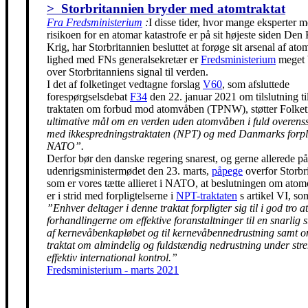
> Storbritannien bryder med atomtraktat
Fra Fredsministerium
:
I disse tider, hvor mange eksperter m
risikoen for en atomar katastrofe er på sit højeste siden Den
Krig, har Storbritannien besluttet at forøge sit arsenal af ato
lighed med FNs generalsekretær er
Fredsministerium
meget 
over Storbritanniens signal til verden.
I det af folketinget vedtagne forslag
V60
, som afsluttede
forespørgselsdebat
F34
den 22. januar 2021 om tilslutning t
traktaten om forbud mod atomvåben (TPNW), støtter Folke
ultimative mål om en verden uden atomvåben i fuld overen
med ikkespredningstraktaten (NPT) og med Danmarks forpli
NATO”.
Derfor bør den danske regering snarest, og gerne allerede på
udenrigsministermødet den 23. marts,
påpege
overfor Storbr
som er vores tætte allieret i NATO, at beslutningen om ato
er i strid med forpligtelserne i
NPT-traktaten
s artikel VI, so
”Enhver deltager i denne traktat forpligter sig til i god tro at
forhandlingerne om effektive foranstaltninger til en snarlig 
af kernevåbenkapløbet og til kernevåbennedrustning samt 
traktat om almindelig og fuldstændig nedrustning under str
effektiv international kontrol.”
Fredsministerium - marts 2021