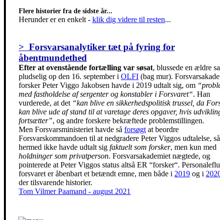
Flere historier fra de sidste år...
Herunder er en enkelt
-
klik dig videre til resten
...
> Forsvarsanalytiker tæt på fyring for
åbentmundethed
Efter at ovenstående fortælling var søsat
, blussede en ældre s
pludselig op den 16. september i
OLFI
(bag mur). Forsvarsakade
forsker Peter Viggo Jakobsen havde i 2019 udtalt sig, om
“probl
med fastholdelse af sergenter og konstabler i Forsvaret“
. Han
vurderede, at det
“kan blive en sikkerhedspolitisk trussel, da For
kan blive ude af stand til at varetage deres opgaver, hvis udvikli
fortsætter”
, og andre forskere bekræftede problemstillingen.
Men Forsvarsministeriet havde så
forsøgt
at beordre
Forsvarskommandoen til at nedgradere Peter Viggos udtalelse, s
hermed ikke havde udtalt sig
faktuelt som forsker
, men kun med
holdninger som privatperson
. Forsvarsakademiet nægtede, og
pointerede at Peter Viggos status altså ER “forsker“. Personaleflu
forsvaret er åbenbart et betændt emne, men både i
2019
og i
202
der tilsvarende historier.
Tom Vilmer Paamand - august 2021