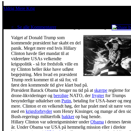
Aldrig Mere Krig
Pacifisme er en livsholdning
< Se alle Kommentarer
Et umuligt præsidentvalg
Valget af Donald Trump som
kommende præsident har skabt en del
panik. Meget mere end hvis Hillary
Clinton havde fået mandat til at
videreføre USAs velkendte
krigspolitik - så for fredsfolk ville en
ny Clinton heller ikke have udløst
begejstring. Men hvad en præsident
Trump reelt kommer til at stå for, vil
først den kommende tid give klart bud på.
Præsident Barack Obama bruger nu tid på at
skærpe
reglerne for
drone-likvideringer og
berolige
NATO, der
frygter
for Trumps
besynderlige udtalelser om
Putin
, betaling for USA-baser og meg
mere. Clinton er en velkendt høg, der har pralet med sit nære ve
med en
krigsforbryder
som Henry Kissinger, og mange af den sid
Bush-regerings militærfolk
bakker
op bag hende.
Hillary Clinton var udenrigsminister under
Obama
i dennes første
år. Under Obama var USA på hemmelig mission eller i direkte