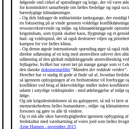
følgende ond cirkel af spændinger og krige, der vil være ø
for konstruktivt samarbejde om fælles fredelige og også soci
bæredygtige klimaløsninger.
- Og dels bidrager de militaristiske tankegange, der ensidigt 
en fokusering på at vinde gennem voldelige konfliktløsning
ressourcekrævende og miljø- og klimaødelæggende oprustni
krigsindsats, som typisk skaber kaos, flygtninge og et gensidi
had- og voldsspiral, der så også destruerer viljen og prioriter
kampen for vor fælles klima.
- Og denne øgede internationale spænding øger så også risik
direkte udløsning af en krig med atomvåben udover den alti
udløsning af den globalt miljdelæggende atomvåbenkrig ved
fejltagelse, hvilket har været tæt på mange gange som vi f.eks
den danske
dokumentarfilm
“
Manden der reddede verden“
.
Herefter har vi stadig til gode at finde ud af, hvordan freds
så igennem opbygningen af en fredsstruktur vil forebygge o
konflikter ved brug af ikkevoldelige midler inden konfliktern
udarte i ustyrlige voldsspiraler - med ødelæggelse af miljø og
følge.
Og når krigsdestruktionen så nu galopperer, så må vi lære at 
menneskehedens fælles humanitære-, miljø- og klimainteress
forsones og gøre os alle til vindere.
Og vi må alle sikre bæredygtigheden igennem opbygning af
fredskultur med værdsætning af vores jord som fælles livsgr
Arne Hansen - november 2015