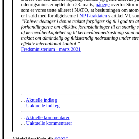
udenrigsministermødet den 23. marts,
påpege
overfor Storbr
som er vores tætte allieret i NATO, at beslutningen om ato
er i strid med forpligtelserne i
NPT-traktaten
s artikel VI, so
”Enhver deltager i denne traktat forpligter sig til i god tro at
forhandlingerne om effektive foranstaltninger til en snarlig 
af kernevåbenkapløbet og til kernevåbennedrustning samt 
traktat om almindelig og fuldstændig nedrustning under str
effektiv international kontrol.”
Fredsministerium - marts 2021
...
Aktuelle indlæg
...
Uaktuelle indlæg
...
Aktuelle kommentarer
...
Uaktuelle kommentarer