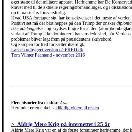
øget støtte til det militære apparat. Herhjemme har De Konservat
kravet med til de aktuelle regeringsforhandlinger, og i diskussion
op til næste års forsvarsforlig.
Hvad USA foretager sig, har konsekvenser i det meste af verden.
Positivt set må der blot heppes på den Trump der ønsker
diploma
ikke ødelæggelse
- og krydses fingre for at den (atom)bombeglad
variant af Trump ikke dominerer i hans rodede sind, når Verdens
problemer bliver lagt frem på præsidentens skrivebord.
Og kampen for fred fortsætter ihærdigt...
Læs en udbygget version på FRED.dk
Tom Vilmer Paamand - november 2016
Flere historier fra de sidste år...
Herunder er en enkelt
-
klik dig videre til resten
...
> Aldrig Mere Krig på internettet i 25 år
Aldrig Mere Krig var en af de første foreninger herhjemme, der