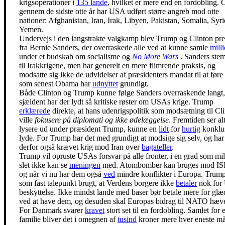
krigsoperationer i
135 lande
, hvilket er mere end en fordobling. 
gennem de sidste otte år har USA udført større angreb mod otte
nationer: Afghanistan, Iran, Irak, Libyen, Pakistan, Somalia, Syr
Yemen.
Undervejs i den langstrakte valgkamp blev Trump og Clinton pre
fra Bernie Sanders, der overraskede alle ved at kunne samle
mill
under et budskab om socialisme og
No More Wars
. Sanders stem
til Irakkrigene, men har generelt en mere flimrende praksis, og
modsatte sig ikke de udvidelser af præsidenters mandat til at føre 
som senest Obama har
udnyttet
grundigt.
Både Clinton og Trump kunne følge Sanders overraskende langt,
sjældent har der lydt så kritiske røster om USAs krige. Trump
erklærede
direkte, at hans udenrigspolitik som modsætning til Cl
ville
fokusere på diplomati og ikke ødelæggelse
. Fremtiden ser al
lysere ud under præsident Trump, kunne en
lidt
for
hurtig
konklu
lyde. For Trump har det med grundigt at modsige sig selv, og har
derfor også krævet krig mod Iran over
bagateller
.
Trump vil opruste USAs forsvar på alle fronter, i en grad som mil
slet ikke kan se
meningen
med. Atombomber kan bruges mod ISI
og når vi nu har dem også
ved
mindre konflikter i Europa. Trump
som fast talepunkt brugt, at Verdens borgere ikke
betaler
nok for
beskyttelse. Ikke mindst lande med baser bør betale mere for gl
ved at have dem, og desuden skal Europas bidrag til NATO hæv
For Danmark svarer
kravet
stort set til en fordobling. Samlet for 
familie bliver det i omegnen af
tusind
kroner mere hver eneste må