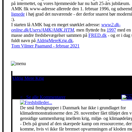
på internettet, og vores hjemmeside har nu haft 25-års jubilæum.
AMK fik www-adresse allerede den 1. februar 1996, og udseend
lignede
i høj grad det nuværende - der derfor snarest bør moderni
:).
I starten lå AMK bag en meget snørklet adresse:
www2.dk-
online.dk/Users/AMK/AMK.HTM
, men flyttede fra
1997
med en
masse andre fredsbevægelser sammen på
FRED.dk
- og er i dag
fuldt navn på
AldrigMereKrig.dk
.
Tom Vilmer Paamand - februar 2021
Aldrig Mere Krig
Pacifisme er en livsholdning
< Se alle Kommentarer
Red klimaet - stop krigen!
De små fredsgrupper i Danmark har ikke i grundlaget for
klimademonstrationerne den 29. november fået tilføjet den 
gensidige sammenhæng imellem krig, miljø- og klimaødelæg
- Dels på grund af den skærpede kamp om ressourcerne, der 
komme, hvis vi ikke får bremset opvarmningen af kloden m