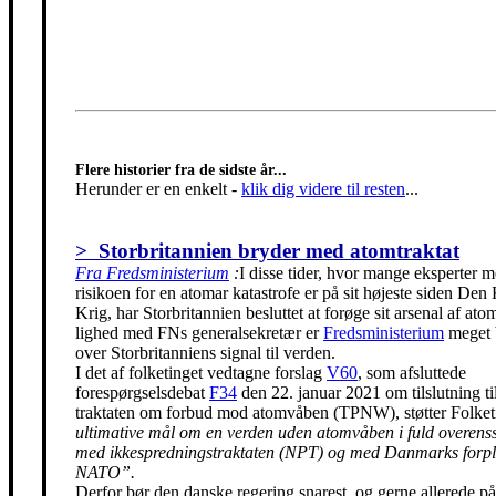
Flere historier fra de sidste år...
Herunder er en enkelt
-
klik dig videre til resten
...
> Storbritannien bryder med atomtraktat
Fra Fredsministerium
:
I disse tider, hvor mange eksperter m
risikoen for en atomar katastrofe er på sit højeste siden Den
Krig, har Storbritannien besluttet at forøge sit arsenal af ato
lighed med FNs generalsekretær er
Fredsministerium
meget 
over Storbritanniens signal til verden.
I det af folketinget vedtagne forslag
V60
, som afsluttede
forespørgselsdebat
F34
den 22. januar 2021 om tilslutning t
traktaten om forbud mod atomvåben (TPNW), støtter Folke
ultimative mål om en verden uden atomvåben i fuld overen
med ikkespredningstraktaten (NPT) og med Danmarks forpli
NATO”.
Derfor bør den danske regering snarest, og gerne allerede på