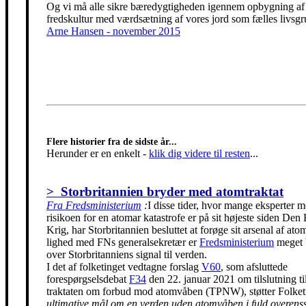
Og vi må alle sikre bæredygtigheden igennem opbygning af
fredskultur med værdsætning af vores jord som fælles livsgr
Arne Hansen - november 2015
Flere historier fra de sidste år...
Herunder er en enkelt
-
klik dig videre til resten
...
> Storbritannien bryder med atomtraktat
Fra Fredsministerium
:
I disse tider, hvor mange eksperter m
risikoen for en atomar katastrofe er på sit højeste siden Den
Krig, har Storbritannien besluttet at forøge sit arsenal af ato
lighed med FNs generalsekretær er
Fredsministerium
meget 
over Storbritanniens signal til verden.
I det af folketinget vedtagne forslag
V60
, som afsluttede
forespørgselsdebat
F34
den 22. januar 2021 om tilslutning t
traktaten om forbud mod atomvåben (TPNW), støtter Folke
ultimative mål om en verden uden atomvåben i fuld overen