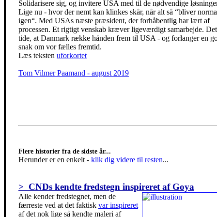
Solidarisere sig, og invitere USA med til de nødvendige løsninger
Lige nu - hvor der nemt kan klinkes skår, når alt så “bliver norma
igen“. Med USAs næste præsident, der forhåbentlig har lært af
processen. Et rigtigt venskab kræver ligeværdigt samarbejde. Det
tide, at Danmark række hånden frem til USA - og forlanger en g
snak om vor fælles fremtid.
Læs teksten
uforkortet
Tom Vilmer Paamand - august 2019
Flere historier fra de sidste år...
Herunder er en enkelt
-
klik dig videre til resten
...
> CNDs kendte fredstegn inspireret af Goya
Alle kender fredstegnet, men de
færreste ved at det faktisk
var inspireret
af det nok lige så kendte maleri af