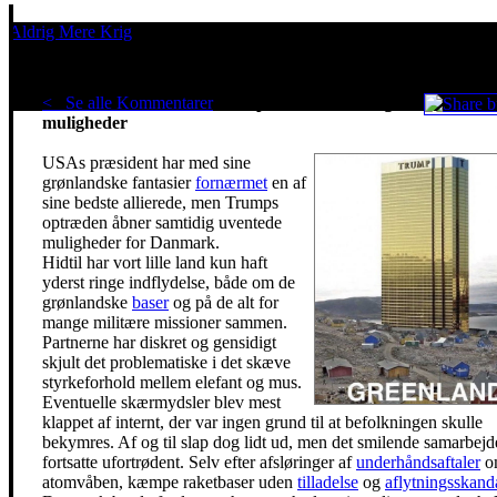
Aldrig Mere Krig
Pacifisme er en livsholdning
< Se alle Kommentarer
Trumps fornærmelser giver
muligheder
USAs præsident har med sine
grønlandske fantasier
fornærmet
en af
sine bedste allierede, men Trumps
optræden åbner samtidig uventede
muligheder for Danmark.
Hidtil har vort lille land kun haft
yderst ringe indflydelse, både om de
grønlandske
baser
og på de alt for
mange militære missioner sammen.
Partnerne har diskret og gensidigt
skjult det problematiske i det skæve
styrkeforhold mellem elefant og mus.
Eventuelle skærmydsler blev mest
klappet af internt, der var ingen grund til at befolkningen skulle
bekymres. Af og til slap dog lidt ud, men det smilende samarbejd
fortsatte ufortrødent. Selv efter afsløringer af
underhåndsaftaler
o
atomvåben, kæmpe raketbaser uden
tilladelse
og
aflytningsskand