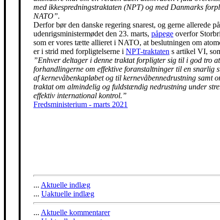
med ikkespredningstraktaten (NPT) og med Danmarks forpli
NATO”.
Derfor bør den danske regering snarest, og gerne allerede på
udenrigsministermødet den 23. marts,
påpege
overfor Storbr
som er vores tætte allieret i NATO, at beslutningen om ato
er i strid med forpligtelserne i
NPT-traktaten
s artikel VI, so
”Enhver deltager i denne traktat forpligter sig til i god tro at
forhandlingerne om effektive foranstaltninger til en snarlig 
af kernevåbenkapløbet og til kernevåbennedrustning samt 
traktat om almindelig og fuldstændig nedrustning under str
effektiv international kontrol.”
Fredsministerium - marts 2021
...
Aktuelle indlæg
...
Uaktuelle indlæg
...
Aktuelle kommentarer