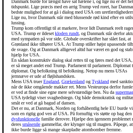
Danmark burde for længst have sat hælene i, og lige nu er det helt
tidspunkt. Lige præcis med en arrig Trump ved roret, har Danma
bedste mulighed for at gå i dialog med USA om uretfærdigheder
Lige nu, hvor Danmark står med blussende rød kind efter en utils
lussing.
Trump kom offentligt til at markere, hvor lidt Danmark reelt rage
USA. Trump er ildeset
kloden rundt
, og Danmark står derfor aktu
med sympatien på vor side. Globale overskrifter har slået fast, at
Grønland ikke tilhører USA. At Trump stiller højst upassende tilb
de svage. Og at Danmark alligevel altid har været en god og stabi
hjælp for USA.
En sådan konstruktiv dialog skal rettes til og føres med det USA
er så meget andet end Trump. Parlament til parlament. Diplomat t
diplomat. Og befolkning til befolkning. Netop nu mens USAs
jernnæve er ude af fløjlshandsken.
Mens USA truer
England
,
Grækenland
og
Tyskland
med sanktio
når de ikke omgående makker ret. Mens Vesteuropa derfor fuml
er ved at finde sine egne mere selvstændige ben. Nu da
supermag
USA tydeligt viser svaghedstegn. Og både demokratisk og militæ
småt er ved at gå bagud af dansen.
Det er nu, at Danmark, Norden og forhåbentlig hele EU burde vi
som en rigtig god ven af USA. På fornuftig vis støtte op bag den
dysfunktionelle
familie derovre. Hjælpe den igennem problemet
deres
småsenile
gammelfar, der klynger sig til magten. Påpege, at
ikke burde ligge så mange skarpladte atombomber fremme.