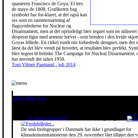
spanieren Francisco de Goya, El tres
de mayo de 1808. Grafikeren bag
symbolet har for-klaret, at det også kan
ses som en sammensætning af
flagsymbolerne for Nuclear og
Disarmament, men at det oprindeligt blev tegnet som en stiliseret
desperat figur med armene hævet - som bonden i den hvide skjor
Goyas billede. En cirkel rundt om forbedrede designet, men det 
først da det blev vendt på hovedet, at resultatet blev perfekt. Sym
blev tegnet til britiske The Campaign for Nuclear Disarmament, 
har anvendt det siden 1958.
Tom Vilmer Paamand - juli 2014
Aldrig Mere Krig
Pacifisme er en livsholdning
< Se alle Kommentarer
Red klimaet - stop krigen!
De små fredsgrupper i Danmark har ikke i grundlaget for
klimademonstrationerne den 29. november fået tilføjet den 