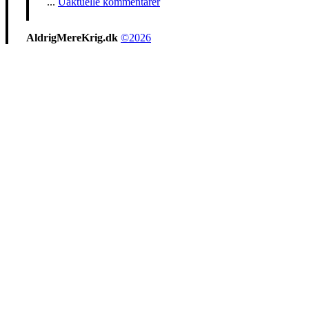
...
Uaktuelle kommentarer
AldrigMereKrig.dk
©2026