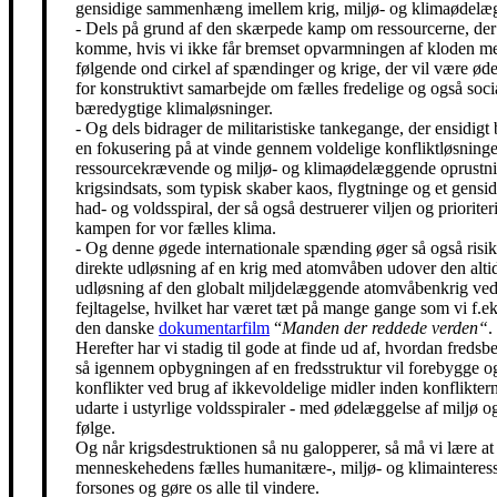
gensidige sammenhæng imellem krig, miljø- og klimaødelæg
- Dels på grund af den skærpede kamp om ressourcerne, der 
komme, hvis vi ikke får bremset opvarmningen af kloden m
følgende ond cirkel af spændinger og krige, der vil være ø
for konstruktivt samarbejde om fælles fredelige og også soci
bæredygtige klimaløsninger.
- Og dels bidrager de militaristiske tankegange, der ensidigt 
en fokusering på at vinde gennem voldelige konfliktløsning
ressourcekrævende og miljø- og klimaødelæggende oprustni
krigsindsats, som typisk skaber kaos, flygtninge og et gensidi
had- og voldsspiral, der så også destruerer viljen og prioriter
kampen for vor fælles klima.
- Og denne øgede internationale spænding øger så også risik
direkte udløsning af en krig med atomvåben udover den alti
udløsning af den globalt miljdelæggende atomvåbenkrig ved
fejltagelse, hvilket har været tæt på mange gange som vi f.eks
den danske
dokumentarfilm
“
Manden der reddede verden“
.
Herefter har vi stadig til gode at finde ud af, hvordan freds
så igennem opbygningen af en fredsstruktur vil forebygge o
konflikter ved brug af ikkevoldelige midler inden konfliktern
udarte i ustyrlige voldsspiraler - med ødelæggelse af miljø og
følge.
Og når krigsdestruktionen så nu galopperer, så må vi lære at 
menneskehedens fælles humanitære-, miljø- og klimainteress
forsones og gøre os alle til vindere.