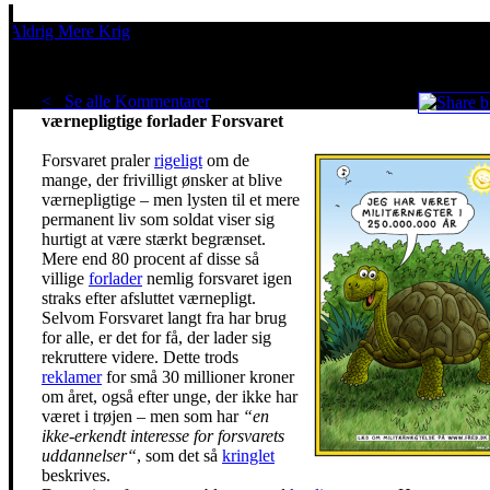
Aldrig Mere Krig
Pacifisme er en livsholdning
< Se alle Kommentarer
Fire ud af fem
værnepligtige forlader Forsvaret
Forsvaret praler
rigeligt
om de
mange, der frivilligt ønsker at blive
værnepligtige – men lysten til et mere
permanent liv som soldat viser sig
hurtigt at være stærkt begrænset.
Mere end 80 procent af disse så
villige
forlader
nemlig forsvaret igen
straks efter afsluttet værnepligt.
Selvom Forsvaret langt fra har brug
for alle, er det for få, der lader sig
rekruttere videre. Dette trods
reklamer
for små 30 millioner kroner
om året, også efter unge, der ikke har
været i trøjen – men som har
“en
ikke-erkendt interesse for forsvarets
uddannelser“
, som det så
kringlet
beskrives.