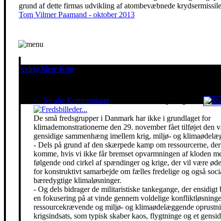
grund af dette firmas udvikling af atombevæbnede krydsermissile
Tom Vilmer Paamand - oktober 2013
Aldrig Mere Krig
Pacifisme er en livsholdning
< Se alle Kommentarer
Red klimaet - stop krigen!
De små fredsgrupper i Danmark har ikke i grundlaget for
klimademonstrationerne den 29. november fået tilføjet den 
gensidige sammenhæng imellem krig, miljø- og klimaødelæg
- Dels på grund af den skærpede kamp om ressourcerne, der 
komme, hvis vi ikke får bremset opvarmningen af kloden m
følgende ond cirkel af spændinger og krige, der vil være ø
for konstruktivt samarbejde om fælles fredelige og også soci
bæredygtige klimaløsninger.
- Og dels bidrager de militaristiske tankegange, der ensidigt 
en fokusering på at vinde gennem voldelige konfliktløsning
ressourcekrævende og miljø- og klimaødelæggende oprustni
krigsindsats, som typisk skaber kaos, flygtninge og et gensidi