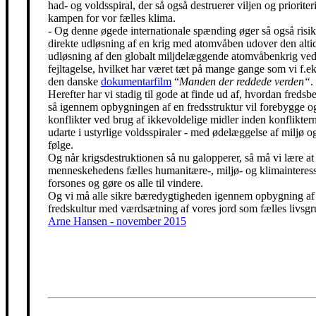
had- og voldsspiral, der så også destruerer viljen og prioriter
kampen for vor fælles klima.
- Og denne øgede internationale spænding øger så også risik
direkte udløsning af en krig med atomvåben udover den alti
udløsning af den globalt miljdelæggende atomvåbenkrig ved
fejltagelse, hvilket har været tæt på mange gange som vi f.eks
den danske
dokumentarfilm
“
Manden der reddede verden“
.
Herefter har vi stadig til gode at finde ud af, hvordan freds
så igennem opbygningen af en fredsstruktur vil forebygge o
konflikter ved brug af ikkevoldelige midler inden konfliktern
udarte i ustyrlige voldsspiraler - med ødelæggelse af miljø og
følge.
Og når krigsdestruktionen så nu galopperer, så må vi lære at 
menneskehedens fælles humanitære-, miljø- og klimainteress
forsones og gøre os alle til vindere.
Og vi må alle sikre bæredygtigheden igennem opbygning af
fredskultur med værdsætning af vores jord som fælles livsgr
Arne Hansen - november 2015