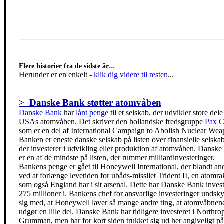
Flere historier fra de sidste år...
Herunder er en enkelt
-
klik dig videre til resten
...
> Danske Bank støtter atomvåben
Danske Bank
har
lånt penge
til et selskab, der udvikler store dele
USAs atomvåben. Det skriver den hollandske fredsgruppe
Pax C
som er en del af International Campaign to Abolish Nuclear Wea
Banken er eneste danske selskab på listen over finansielle selskab
der investerer i udvikling eller produktion af atomvåben. Dansk
er en af de mindste på listen, der rummer milliardinvesteringer.
Bankens penge er gået til Honeywell International, der blandt and
ved at forlænge levetiden for ubåds-missilet Trident II, en atomra
som også England har i sit arsenal. Dette har Danske Bank invest
275 millioner i. Bankens chef for ansvarlige investeringer undsky
sig med, at Honeywell laver så mange andre ting, at atomvåbnen
udgør en lille del. Danske Bank har tidligere investeret i Northro
Grumman, men har for kort siden trukket sig ud her angiveligt på