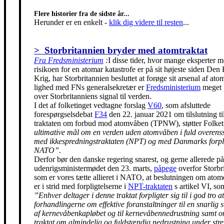
Flere historier fra de sidste år...
Herunder er en enkelt
-
klik dig videre til resten
...
> Storbritannien bryder med atomtraktat
Fra Fredsministerium
:
I disse tider, hvor mange eksperter m
risikoen for en atomar katastrofe er på sit højeste siden Den
Krig, har Storbritannien besluttet at forøge sit arsenal af ato
lighed med FNs generalsekretær er
Fredsministerium
meget 
over Storbritanniens signal til verden.
I det af folketinget vedtagne forslag
V60
, som afsluttede
forespørgselsdebat
F34
den 22. januar 2021 om tilslutning t
traktaten om forbud mod atomvåben (TPNW), støtter Folke
ultimative mål om en verden uden atomvåben i fuld overen
med ikkespredningstraktaten (NPT) og med Danmarks forpli
NATO”.
Derfor bør den danske regering snarest, og gerne allerede på
udenrigsministermødet den 23. marts,
påpege
overfor Storbr
som er vores tætte allieret i NATO, at beslutningen om ato
er i strid med forpligtelserne i
NPT-traktaten
s artikel VI, so
”Enhver deltager i denne traktat forpligter sig til i god tro at
forhandlingerne om effektive foranstaltninger til en snarlig 
af kernevåbenkapløbet og til kernevåbennedrustning samt 
traktat om almindelig og fuldstændig nedrustning under str