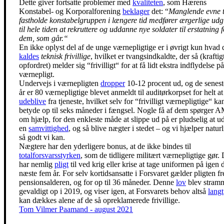
Dette giver fortsatte problemer med
kvaliteten
, som Hærens
Konstabel- og Korporalforening
beklager
det: “
Manglende evne ti
fastholde konstabelgruppen i længere tid medfører ærgerlige udgi
til hele tiden at rekruttere og uddanne nye soldater til erstatning 
dem, som går.“
En ikke oplyst del af de unge værnepligtige er i øvrigt kun hvad 
kaldes
teknisk frivillige
, hvilket er tvangsindkaldte, der så (kraftig
opfordret) melder sig “frivilligt“ for at få lidt ekstra indflydelse p
værnepligt.
Undervejs i værnepligten
dropper
10-12 procent ud, og de senest
år er 80 værnepligtige blevet anmeldt til auditørkorpset for helt at
udeblive
fra tjeneste, hvilket selv for “frivilligt værnepligtige“ ka
betyde op til seks måneder i fængsel. Nogle få af dem spørger
om hjælp, for den enkleste måde at slippe ud på er pludselig at u
en
samvittighed
, og så blive nægter i stedet – og vi hjælper naturl
så godt vi kan.
Nægtere har den yderligere bonus, at de ikke bindes til
totalforsvarsstyrken
, som de tidligere militært værnepligtige gør. 
har nemlig
pligt
til ved krig eller krise at tage uniformen på igen 
næste fem år. For selv kortidsansatte i Forsvaret gælder pligten fr
pensionsalderen, og for op til 36 måneder. Denne
lov
blev stram
gevaldigt op i 2019, og viser igen, at Forsvarets behov altså
langt
kan dækkes alene af de så opreklamerede frivillige.
Tom Vilmer Paamand - august 2021