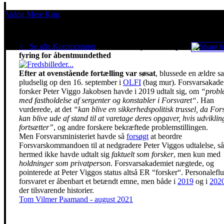
Aldrig Mere Krig
Pacifisme er en livsholdning
< Se alle Kommentarer
Forsvarsanalytiker tæt på
fyring for åbentmundethed
Efter at ovenstående fortælling var søsat
, blussede en ældre s
pludselig op den 16. september i
OLFI
(bag mur). Forsvarsakade
forsker Peter Viggo Jakobsen havde i 2019 udtalt sig, om
“probl
med fastholdelse af sergenter og konstabler i Forsvaret“
. Han
vurderede, at det
“kan blive en sikkerhedspolitisk trussel, da For
kan blive ude af stand til at varetage deres opgaver, hvis udvikli
fortsætter”
, og andre forskere bekræftede problemstillingen.
Men Forsvarsministeriet havde så
forsøgt
at beordre
Forsvarskommandoen til at nedgradere Peter Viggos udtalelse, s
hermed ikke havde udtalt sig
faktuelt som forsker
, men kun med
holdninger som privatperson
. Forsvarsakademiet nægtede, og
pointerede at Peter Viggos status altså ER “forsker“. Personaleflu
forsvaret er åbenbart et betændt emne, men både i
2019
og i
202
der tilsvarende historier.
Tom Vilmer Paamand - august 2021