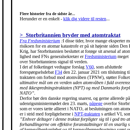
Flere historier fra de sidste år...
Herunder er en enkelt
-
klik dig videre til resten
...
> Storbritannien bryder med atomtraktat
Fra Fredsministerium
:
I disse tider, hvor mange eksperter m
risikoen for en atomar katastrofe er på sit højeste siden Den
Krig, har Storbritannien besluttet at forøge sit arsenal af ato
lighed med FNs generalsekretær er
Fredsministerium
meget 
over Storbritanniens signal til verden.
I det af folketinget vedtagne forslag
V60
, som afsluttede
forespørgselsdebat
F34
den 22. januar 2021 om tilslutning t
traktaten om forbud mod atomvåben (TPNW), støtter Folke
ultimative mål om en verden uden atomvåben i fuld overen
med ikkespredningstraktaten (NPT) og med Danmarks forpli
NATO”.
Derfor bør den danske regering snarest, og gerne allerede på
udenrigsministermødet den 23. marts,
påpege
overfor Storbr
som er vores tætte allieret i NATO, at beslutningen om ato
er i strid med forpligtelserne i
NPT-traktaten
s artikel VI, so
”Enhver deltager i denne traktat forpligter sig til i god tro at
forhandlingerne om effektive foranstaltninger til en snarlig 
af kernevåbenkapløbet og til kernevåbennedrustning samt 