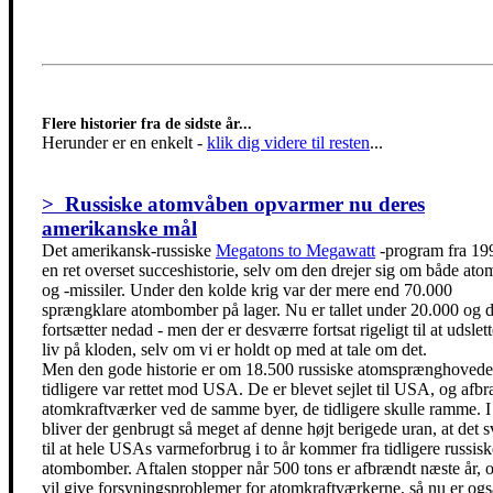
Flere historier fra de sidste år...
Herunder er en enkelt
-
klik dig videre til resten
...
> Russiske atomvåben opvarmer nu deres
amerikanske mål
Det amerikansk-russiske
Megatons to Megawatt
-program fra 19
en ret overset succeshistorie, selv om den drejer sig om både ato
og -missiler. Under den kolde krig var der mere end 70.000
sprængklare atombomber på lager. Nu er tallet under 20.000 og d
fortsætter nedad - men der er desværre fortsat rigeligt til at udslett
liv på kloden, selv om vi er holdt op med at tale om det.
Men den gode historie er om 18.500 russiske atomsprænghoveder
tidligere var rettet mod USA. De er blevet sejlet til USA, og afbr
atomkraftværker ved de samme byer, de tidligere skulle ramme. I 
bliver der genbrugt så meget af denne højt berigede uran, at det s
til at hele USAs varmeforbrug i to år kommer fra tidligere russisk
atombomber. Aftalen stopper når 500 tons er afbrændt næste år, o
vil give forsyningsproblemer for atomkraftværkerne, så nu er ogs