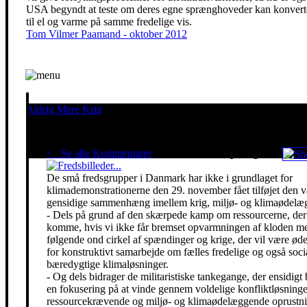
USA begyndt at teste om deres egne sprænghoveder kan konvert
til el og varme på samme fredelige vis.
Tom Vilmer Paamand - oktober 2012
Aldrig Mere Krig
Pacifisme er en livsholdning
< Se alle Kommentarer
Red klimaet - stop krigen!
De små fredsgrupper i Danmark har ikke i grundlaget for
klimademonstrationerne den 29. november fået tilføjet den 
gensidige sammenhæng imellem krig, miljø- og klimaødelæg
- Dels på grund af den skærpede kamp om ressourcerne, der 
komme, hvis vi ikke får bremset opvarmningen af kloden m
følgende ond cirkel af spændinger og krige, der vil være ø
for konstruktivt samarbejde om fælles fredelige og også soci
bæredygtige klimaløsninger.
- Og dels bidrager de militaristiske tankegange, der ensidigt 
en fokusering på at vinde gennem voldelige konfliktløsning
ressourcekrævende og miljø- og klimaødelæggende oprustni