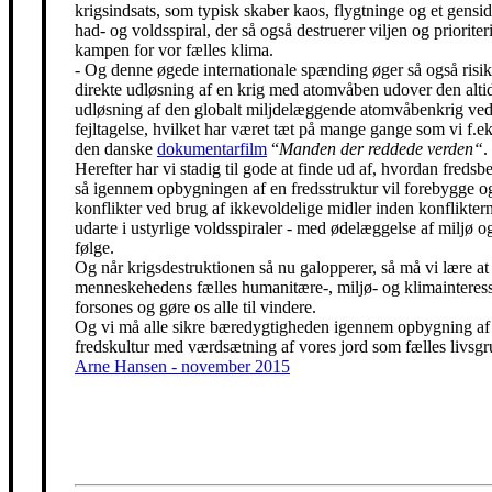
krigsindsats, som typisk skaber kaos, flygtninge og et gensidi
had- og voldsspiral, der så også destruerer viljen og prioriter
kampen for vor fælles klima.
- Og denne øgede internationale spænding øger så også risik
direkte udløsning af en krig med atomvåben udover den alti
udløsning af den globalt miljdelæggende atomvåbenkrig ved
fejltagelse, hvilket har været tæt på mange gange som vi f.eks
den danske
dokumentarfilm
“
Manden der reddede verden“
.
Herefter har vi stadig til gode at finde ud af, hvordan freds
så igennem opbygningen af en fredsstruktur vil forebygge o
konflikter ved brug af ikkevoldelige midler inden konfliktern
udarte i ustyrlige voldsspiraler - med ødelæggelse af miljø og
følge.
Og når krigsdestruktionen så nu galopperer, så må vi lære at 
menneskehedens fælles humanitære-, miljø- og klimainteress
forsones og gøre os alle til vindere.
Og vi må alle sikre bæredygtigheden igennem opbygning af
fredskultur med værdsætning af vores jord som fælles livsgr
Arne Hansen - november 2015