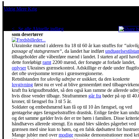
Aldrig Mere Krig
Pacifisme er en livsholdning
< Se alle Aktuelle indlæg
.
2200 ukrainere straffes
som desertører
Ukrainske mænd i alderen fra 18 til 60 år kan straffes for
“ulovli
passage af statsgrænsen“
, da landet har indført
undtagelsestilsta
tilbageholder alle våbenføre mænd i landet. I starten af april havd
dette foreløbigt
ramt
2200 mænd, der forsøgte at forlade landet,
oplyser
Ukraines grænsekontrol. Adskillige er døde under flugtfo
det ofte uvejsomme terræn i grænseregionerne.
Retstilstanden for
ulovlig udrejse
er usikker, da den konkrete
lovgivning
først nu er ved at blive gennemført med tilbagevirken
kraft fra krigsudbruddet, så den også kan ramme de allerede udrej
hvis disse vender tilbage. Straframmen
går fra
bøder på op til 40
kroner, til fængsel fra 3 til 5 år.
Soldater og embedsmænd kan få op til 10 års fængsel, og ved
gentagelse øges fængselsstraffen drastisk. Enlige fædre kan undt
og det samme gælder hvis der er tre børn i familien. Disse kriterie
håndhæves allerede strengt. En mand blev således pågrebet ved
grænsen med sine kun to børn, og en falsk dødsattest for hustrue
Mange jubler med over
modige
russiske demonstrationer mod kri