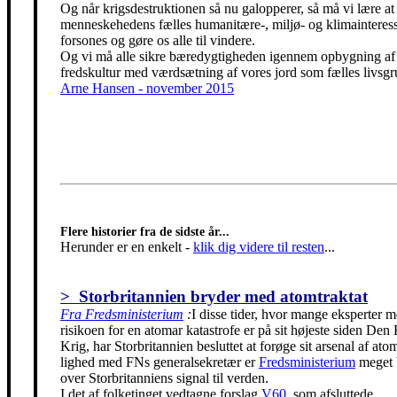
Og når krigsdestruktionen så nu galopperer, så må vi lære at 
menneskehedens fælles humanitære-, miljø- og klimainteress
forsones og gøre os alle til vindere.
Og vi må alle sikre bæredygtigheden igennem opbygning af
fredskultur med værdsætning af vores jord som fælles livsgr
Arne Hansen - november 2015
Flere historier fra de sidste år...
Herunder er en enkelt
-
klik dig videre til resten
...
> Storbritannien bryder med atomtraktat
Fra Fredsministerium
:
I disse tider, hvor mange eksperter m
risikoen for en atomar katastrofe er på sit højeste siden Den
Krig, har Storbritannien besluttet at forøge sit arsenal af ato
lighed med FNs generalsekretær er
Fredsministerium
meget 
over Storbritanniens signal til verden.
I det af folketinget vedtagne forslag
V60
, som afsluttede