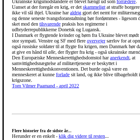
Ukrainske krigsmodstandere er blevet hængt ud som
forrædere
.
Uanset at der foregår en krig, er det
skammeligt
at straffe borgere
ikke vil slå ihjel. Ukraine har
aldrig
gjort det nemt for militærnæg
og denne seneste tvangsforanstaltning bør fordømmes - ligesom d
sket mod den
tilsvarende
praksis hos regimerne i
udbryderrepublikkerne Donetsk og Lugansk.
I Danmark er flygtende kvinder og børn fra Ukraine blevet mød
stor sympati. Venstre og SF med flere
overvejer
særlov for at op
også russiske soldater til at flygte fra krigen, men Danmark bør d
at give en hånd til
alle
, der flygter fra krig - også ukrainske mænd
Den Europæiske Menneskerettighedsdomstol har
anerkendt
, at
samvittighedsnægtelse af militærtjeneste er beskyttet i
Menneskerettighedskonventionen. Det burde også være en
menneskeret at kunne
forlade
sit land, og ikke blive tilbageholdt 
krigszone.
Tom Vilmer Paamand - april 2022
Flere historier fra de sidste år...
Herunder er en enkelt
-
klik dig videre til resten
...