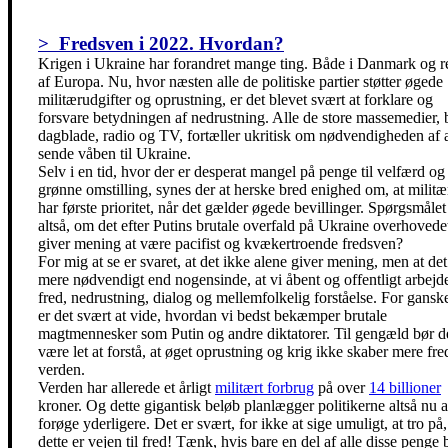
> Fredsven i 2022. Hvordan?
Krigen i Ukraine har forandret mange ting. Både i Danmark og r
af Europa. Nu, hvor næsten alle de politiske partier støtter øgede
militærudgifter og oprustning, er det blevet svært at forklare og
forsvare betydningen af nedrustning. Alle de store massemedier,
dagblade, radio og TV, fortæller ukritisk om nødvendigheden af 
sende våben til Ukraine.
Selv i en tid, hvor der er desperat mangel på penge til velfærd og
grønne omstilling, synes der at herske bred enighed om, at militæ
har første prioritet, når det gælder øgede bevillinger. Spørgsmålet
altså, om det efter Putins brutale overfald på Ukraine overhovede
giver mening at være pacifist og kvækertroende fredsven?
For mig at se er svaret, at det ikke alene giver mening, men at det
mere nødvendigt end nogensinde, at vi åbent og offentligt arbejde
fred, nedrustning, dialog og mellemfolkelig forståelse. For ganske
er det svært at vide, hvordan vi bedst bekæmper brutale
magtmennesker som Putin og andre diktatorer. Til gengæld bør d
være let at forstå, at øget oprustning og krig ikke skaber mere fred
verden.
Verden har allerede et årligt
militært forbrug
på over
14 billioner
kroner. Og dette gigantisk beløb planlægger politikerne altså nu a
forøge yderligere. Det er svært, for ikke at sige umuligt, at tro på,
dette er vejen til fred! Tænk, hvis bare en del af alle disse penge 