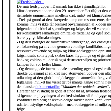
De små fredsgrupper i Danmark har ikke i grundlaget for
klimademonstrationerne den 29. november fået tilføjet den 
gensidige sammenhæng imellem krig, miljø- og klimaødelæg
- Dels på grund af den skærpede kamp om ressourcerne, der 
komme, hvis vi ikke får bremset opvarmningen af kloden m
følgende ond cirkel af spændinger og krige, der vil være ø
for konstruktivt samarbejde om fælles fredelige og også soci
bæredygtige klimaløsninger.
- Og dels bidrager de militaristiske tankegange, der ensidigt 
en fokusering på at vinde gennem voldelige konfliktløsning
ressourcekrævende og miljø- og klimaødelæggende oprustni
krigsindsats, som typisk skaber kaos, flygtninge og et gensidi
had- og voldsspiral, der så også destruerer viljen og prioriter
kampen for vor fælles klima.
- Og denne øgede internationale spænding øger så også risik
direkte udløsning af en krig med atomvåben udover den alti
udløsning af den globalt miljdelæggende atomvåbenkrig ved
fejltagelse, hvilket har været tæt på mange gange som vi f.eks
den danske
dokumentarfilm
“
Manden der reddede verden“
.
Herefter har vi stadig til gode at finde ud af, hvordan freds
så igennem opbygningen af en fredsstruktur vil forebygge o
konflikter ved brug af ikkevoldelige midler inden konfliktern
udarte i ustyrlige voldsspiraler - med ødelæggelse af miljø og
følge.