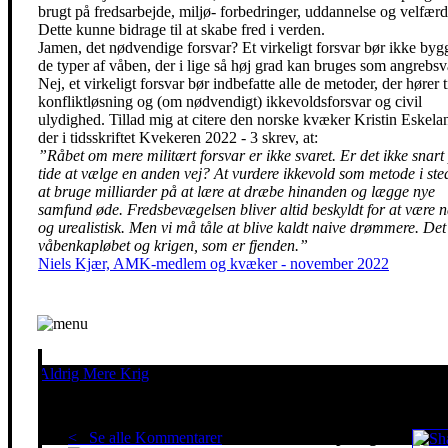
brugt på fredsarbejde, miljø- forbedringer, uddannelse og velfærd
Dette kunne bidrage til at skabe fred i verden.
Jamen, det nødvendige forsvar? Et virkeligt forsvar bør ikke byg
de typer af våben, der i lige så høj grad kan bruges som angrebs
Nej, et virkeligt forsvar bør indbefatte alle de metoder, der hører ti
konfliktløsning og (om nødvendigt) ikkevoldsforsvar og civil
ulydighed. Tillad mig at citere den norske kvæker Kristin Eskela
der i tidsskriftet Kvekeren 2022 - 3 skrev, at:
”Råbet om mere militært forsvar er ikke svaret. Er det ikke snart
tide at vælge en anden vej? At vurdere ikkevold som metode i sted
at bruge milliarder på at lære at dræbe hinanden og lægge nye
samfund øde. Fredsbevægelsen bliver altid beskyldt for at være n
og urealistisk. Men vi må tåle at blive kaldt naive drømmere. Det
våbenkapløbet og krigen, som er fjenden.”
Niels Kjær, AMK-medlem og kvæker - november 2022
Aldrig Mere Krig
Pacifisme er en livsholdning
< Se alle Kommentarer
Red klimaet - stop krigen!