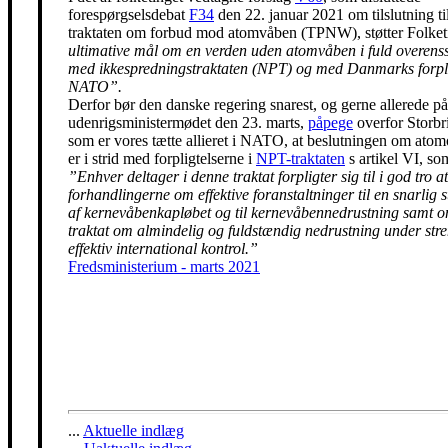
forespørgselsdebat
F34
den 22. januar 2021 om tilslutning t
traktaten om forbud mod atomvåben (TPNW), støtter Folke
ultimative mål om en verden uden atomvåben i fuld overen
med ikkespredningstraktaten (NPT) og med Danmarks forpli
NATO”.
Derfor bør den danske regering snarest, og gerne allerede på
udenrigsministermødet den 23. marts,
påpege
overfor Storbr
som er vores tætte allieret i NATO, at beslutningen om ato
er i strid med forpligtelserne i
NPT-traktaten
s artikel VI, so
”Enhver deltager i denne traktat forpligter sig til i god tro at
forhandlingerne om effektive foranstaltninger til en snarlig 
af kernevåbenkapløbet og til kernevåbennedrustning samt 
traktat om almindelig og fuldstændig nedrustning under str
effektiv international kontrol.”
Fredsministerium - marts 2021
...
Aktuelle indlæg