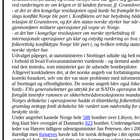
ved vurderingen av om krigen er til landets forsvar, jf. Grunnlove
- at det av den kongelige resolusjonen også burde ha framgått h
slags konflikt Norge ble part i. Konfliktens art har betydning både
relasjon til Grunnloven, og for den status norske styrker har når
gjennomfører militære operasjoner på vegne av Norge.
- at det bør i kongelige resolusjoner om norske styrkebidrag til
internasjonale operasjoner gis klar og entydig vurdering av hva 
folkerettslig konflikttype Norge blir part i, og hvilken rettslig statu
norske styrker har.
Udvalget påpeger, at statsministeren i Stortinget udtalte sig helt 
i forhold til hvad Forsvarsministeriet vurderede - og dermed ande
end den instruks, som ministeriet gav de udsendte bombepiloter.
Alligevel konkluderes det, at det norske angreb var forfatningsm
korrekt forankret, selv om der var store problemer med informer
af Stortinget og offentligheden. De norske angreb blev også frike
fordi:
- FNs generalsekretær ga uttrykk for at NATOs operasjon 
foregått innenfor rammen av sikkerhetsrådsresolusjonens mandat
Norges deltakelse i operasjonene hadde et tilstrekkelig folkerettsl
grunnlag nettopp fordi deltakelse ble vurdert som nødvendig for 
beskytte sivile.
Under angrebet kastede Norge hele
588
bomber over Libyen, hvi
dog klart blev overgået af Danmarks
923
bomber. Undersøgelsen
leder var Høyres tidligere udenrigsminister Jan Petersen, der i 20
ihærdigt men
forgæves
havde talt for norsk deltagelse i det oprin
angreb på Irak. På trods af dette er der kommet en yderst læsevæ