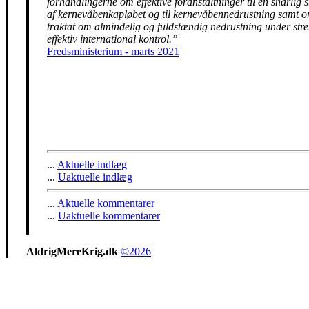
forhandlingerne om effektive foranstaltninger til en snarlig 
af kernevåbenkapløbet og til kernevåbennedrustning samt 
traktat om almindelig og fuldstændig nedrustning under str
effektiv international kontrol.”
Fredsministerium - marts 2021
...
Aktuelle indlæg
...
Uaktuelle indlæg
...
Aktuelle kommentarer
...
Uaktuelle kommentarer
AldrigMereKrig.dk
©2026