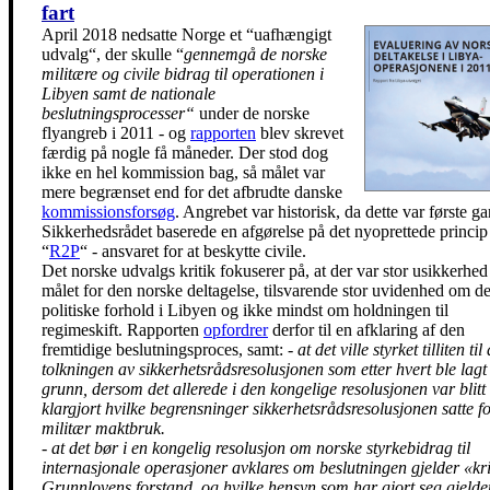
fart
April 2018 nedsatte Norge et “uafhængigt
udvalg“, der skulle “
gennemgå de norske
militære og civile bidrag til operationen i
Libyen samt de nationale
beslutningsprocesser“
under de norske
flyangreb i 2011 - og
rapporten
blev skrevet
færdig på nogle få måneder. Der stod dog
ikke en hel kommission bag, så målet var
mere begrænset end for det afbrudte danske
kommissionsforsøg
. Angrebet var historisk, da dette var første g
Sikkerhedsrådet baserede en afgørelse på det nyoprettede princip
“
R2P
“ - ansvaret for at beskytte civile.
Det norske udvalgs kritik fokuserer på, at der var stor usikkerhe
målet for den norske deltagelse, tilsvarende stor uvidenhed om d
politiske forhold i Libyen og ikke mindst om holdningen til
regimeskift. Rapporten
opfordrer
derfor til en afklaring af den
fremtidige beslutningsproces, samt:
- at det ville styrket tilliten til
tolkningen av sikkerhetsrådsresolusjonen som etter hvert ble lagt 
grunn, dersom det allerede i den kongelige resolusjonen var blitt
klargjort hvilke begrensninger sikkerhetsrådsresolusjonen satte f
militær maktbruk.
- at det bør i en kongelig resolusjon om norske styrkebidrag til
internasjonale operasjoner avklares om beslutningen gjelder «kri
Grunnlovens forstand, og hvilke hensyn som har gjort seg gjeld