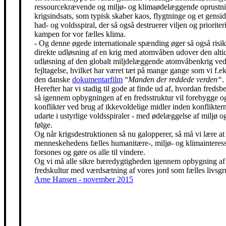
ressourcekrævende og miljø- og klimaødelæggende oprustni
krigsindsats, som typisk skaber kaos, flygtninge og et gensidi
had- og voldsspiral, der så også destruerer viljen og prioriter
kampen for vor fælles klima.
- Og denne øgede internationale spænding øger så også risik
direkte udløsning af en krig med atomvåben udover den alti
udløsning af den globalt miljdelæggende atomvåbenkrig ved
fejltagelse, hvilket har været tæt på mange gange som vi f.eks
den danske
dokumentarfilm
“
Manden der reddede verden“
.
Herefter har vi stadig til gode at finde ud af, hvordan freds
så igennem opbygningen af en fredsstruktur vil forebygge o
konflikter ved brug af ikkevoldelige midler inden konfliktern
udarte i ustyrlige voldsspiraler - med ødelæggelse af miljø og
følge.
Og når krigsdestruktionen så nu galopperer, så må vi lære at 
menneskehedens fælles humanitære-, miljø- og klimainteress
forsones og gøre os alle til vindere.
Og vi må alle sikre bæredygtigheden igennem opbygning af
fredskultur med værdsætning af vores jord som fælles livsgr
Arne Hansen - november 2015