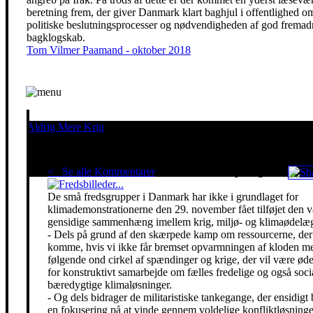
beretning frem, der giver Danmark klart baghjul i offentlighed o
politiske beslutningsprocesser og nødvendigheden af god fremadr
bagklogskab.
Tom Vilmer Paamand - oktober 2018
Aldrig Mere Krig
Pacifisme er en livsholdning
< Se alle Kommentarer
Red klimaet - stop krigen!
De små fredsgrupper i Danmark har ikke i grundlaget for
klimademonstrationerne den 29. november fået tilføjet den 
gensidige sammenhæng imellem krig, miljø- og klimaødelæg
- Dels på grund af den skærpede kamp om ressourcerne, der 
komme, hvis vi ikke får bremset opvarmningen af kloden m
følgende ond cirkel af spændinger og krige, der vil være ø
for konstruktivt samarbejde om fælles fredelige og også soci
bæredygtige klimaløsninger.
- Og dels bidrager de militaristiske tankegange, der ensidigt 
en fokusering på at vinde gennem voldelige konfliktløsning