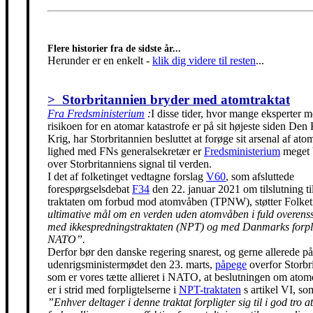
Flere historier fra de sidste år...
Herunder er en enkelt
-
klik dig videre til resten
...
> Storbritannien bryder med atomtraktat
Fra Fredsministerium
:
I disse tider, hvor mange eksperter m
risikoen for en atomar katastrofe er på sit højeste siden Den
Krig, har Storbritannien besluttet at forøge sit arsenal af ato
lighed med FNs generalsekretær er
Fredsministerium
meget 
over Storbritanniens signal til verden.
I det af folketinget vedtagne forslag
V60
, som afsluttede
forespørgselsdebat
F34
den 22. januar 2021 om tilslutning t
traktaten om forbud mod atomvåben (TPNW), støtter Folke
ultimative mål om en verden uden atomvåben i fuld overen
med ikkespredningstraktaten (NPT) og med Danmarks forpli
NATO”.
Derfor bør den danske regering snarest, og gerne allerede på
udenrigsministermødet den 23. marts,
påpege
overfor Storbr
som er vores tætte allieret i NATO, at beslutningen om ato
er i strid med forpligtelserne i
NPT-traktaten
s artikel VI, so
”Enhver deltager i denne traktat forpligter sig til i god tro at