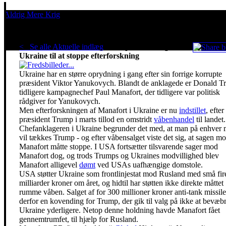
Aldrig Mere Krig
Pacifisme er en livsholdning
< Se alle Aktuelle indlæg
.
Trumps våbensalg fik
Ukraine til at stoppe efterforskning
Ukraine har en større oprydning i gang efter sin forrige korrupte
præsident Viktor Yanukovych. Blandt de anklagede er Donald T
tidligere kampagnechef Paul Manafort, der tidligere var politisk
rådgiver for Yanukovych.
Men efterforskningen af Manafort i Ukraine er nu
indstillet
, efter
præsident Trump i marts tillod en omstridt
våbenhandel
til landet.
Chefanklageren i Ukraine begrunder det med, at man på enhver
vil tækkes Trump - og efter våbensalget viste det sig, at sagen m
Manafort måtte stoppe. I USA fortsætter tilsvarende sager mod
Manafort dog, og trods Trumps og Ukraines modvillighed blev
Manafort alligevel
dømt
ved USAs uafhængige domstole.
USA støtter Ukraine som frontlinjestat mod Rusland med små fir
milliarder kroner om året, og hidtil har støtten ikke direkte måttet
rumme våben. Salget af for 300 millioner kroner anti-tank missile
derfor en kovending for Trump, der gik til valg på ikke at bevæb
Ukraine yderligere. Netop denne holdning havde Manafort fået
gennemtrumfet, til hjælp for Rusland.