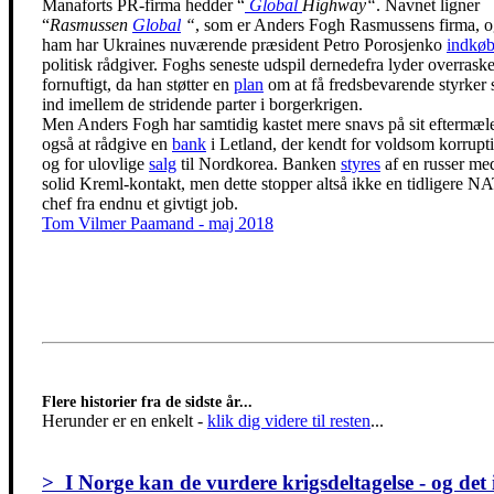
Manaforts PR-firma hedder “
Global
Highway“
. Navnet ligner
“
Rasmussen
Global
“
, som er Anders Fogh Rasmussens firma, 
ham har Ukraines nuværende præsident Petro Porosjenko
indkøb
politisk rådgiver. Foghs seneste udspil dernedefra lyder overrask
fornuftigt, da han støtter en
plan
om at få fredsbevarende styrker 
ind imellem de stridende parter i borgerkrigen.
Men Anders Fogh har samtidig kastet mere snavs på sit eftermæl
også at rådgive en
bank
i Letland, der kendt for voldsom korrupt
og for ulovlige
salg
til Nordkorea. Banken
styres
af en russer me
solid Kreml-kontakt, men dette stopper altså ikke en tidligere N
chef fra endnu et givtigt job.
Tom Vilmer Paamand - maj 2018
Flere historier fra de sidste år...
Herunder er en enkelt
-
klik dig videre til resten
...
> I Norge kan de vurdere krigsdeltagelse - og det 