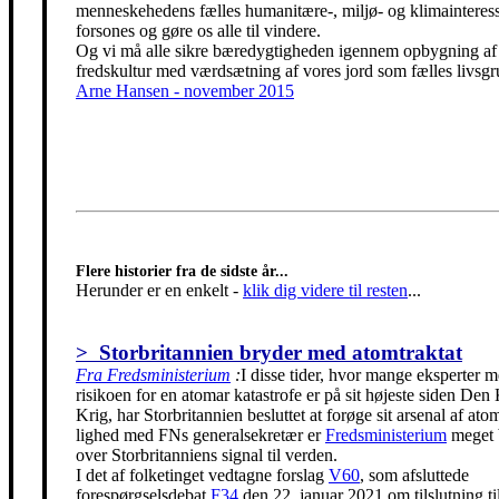
menneskehedens fælles humanitære-, miljø- og klimainteress
forsones og gøre os alle til vindere.
Og vi må alle sikre bæredygtigheden igennem opbygning af
fredskultur med værdsætning af vores jord som fælles livsgr
Arne Hansen - november 2015
Flere historier fra de sidste år...
Herunder er en enkelt
-
klik dig videre til resten
...
> Storbritannien bryder med atomtraktat
Fra Fredsministerium
:
I disse tider, hvor mange eksperter m
risikoen for en atomar katastrofe er på sit højeste siden Den
Krig, har Storbritannien besluttet at forøge sit arsenal af ato
lighed med FNs generalsekretær er
Fredsministerium
meget 
over Storbritanniens signal til verden.
I det af folketinget vedtagne forslag
V60
, som afsluttede
forespørgselsdebat
F34
den 22. januar 2021 om tilslutning t