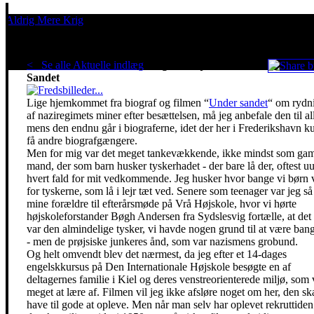
Aldrig Mere Krig
Pacifisme er en livsholdning
< Se alle Aktuelle indlæg
.
Meget lå skjult Under
Sandet
Lige hjemkommet fra biograf og filmen “
Under sandet
“ om rydn
af naziregimets miner efter besættelsen, må jeg anbefale den til al
mens den endnu går i biograferne, idet der her i Frederikshavn k
få andre biografgængere.
Men for mig var det meget tankevækkende, ikke mindst som ga
mand, der som barn husker tyskerhadet - der bare lå der, oftest uud
hvert fald for mit vedkommende. Jeg husker hvor bange vi børn 
for tyskerne, som lå i lejr tæt ved. Senere som teenager var jeg s
mine forældre til efterårsmøde på Vrå Højskole, hvor vi hørte
højskoleforstander Bøgh Andersen fra Sydslesvig fortælle, at det
var den almindelige tysker, vi havde nogen grund til at være bang
- men de prøjsiske junkeres ånd, som var nazismens grobund.
Og helt omvendt blev det nærmest, da jeg efter et 14-dages
engelskkursus på Den Internationale Højskole besøgte en af
deltagernes familie i Kiel og deres venstreorienterede miljø, som 
meget at lære af. Filmen vil jeg ikke afsløre noget om her, den ska
have til gode at opleve. Men når man selv har oplevet rekruttiden 