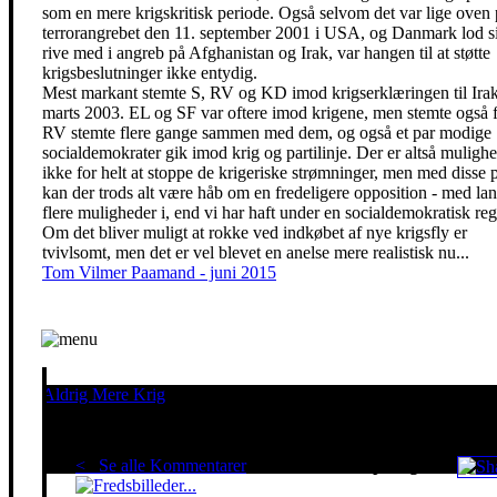
som en mere krigskritisk periode. Også selvom det var lige oven
terrorangrebet den 11. september 2001 i USA, og Danmark lod s
rive med i angreb på Afghanistan og Irak, var hangen til at støtte
krigsbeslutninger ikke entydig.
Mest markant stemte S, RV og KD imod krigserklæringen til Ira
marts 2003. EL og SF var oftere imod krigene, men stemte også f
RV stemte flere gange sammen med dem, og også et par modige
socialdemokrater gik imod krig og partilinje. Der er altså mulighe
ikke for helt at stoppe de krigeriske strømninger, men med disse p
kan der trods alt være håb om en fredeligere opposition - med lan
flere muligheder i, end vi har haft under en socialdemokratisk reg
Om det bliver muligt at rokke ved indkøbet af nye krigsfly er
tvivlsomt, men det er vel blevet en anelse mere realistisk nu...
Tom Vilmer Paamand - juni 2015
Aldrig Mere Krig
Pacifisme er en livsholdning
< Se alle Kommentarer
Red klimaet - stop krigen!