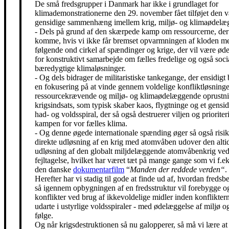
De små fredsgrupper i Danmark har ikke i grundlaget for
klimademonstrationerne den 29. november fået tilføjet den 
gensidige sammenhæng imellem krig, miljø- og klimaødelæg
- Dels på grund af den skærpede kamp om ressourcerne, der 
komme, hvis vi ikke får bremset opvarmningen af kloden m
følgende ond cirkel af spændinger og krige, der vil være ø
for konstruktivt samarbejde om fælles fredelige og også soci
bæredygtige klimaløsninger.
- Og dels bidrager de militaristiske tankegange, der ensidigt 
en fokusering på at vinde gennem voldelige konfliktløsning
ressourcekrævende og miljø- og klimaødelæggende oprustni
krigsindsats, som typisk skaber kaos, flygtninge og et gensidi
had- og voldsspiral, der så også destruerer viljen og prioriter
kampen for vor fælles klima.
- Og denne øgede internationale spænding øger så også risik
direkte udløsning af en krig med atomvåben udover den alti
udløsning af den globalt miljdelæggende atomvåbenkrig ved
fejltagelse, hvilket har været tæt på mange gange som vi f.eks
den danske
dokumentarfilm
“
Manden der reddede verden“
.
Herefter har vi stadig til gode at finde ud af, hvordan freds
så igennem opbygningen af en fredsstruktur vil forebygge o
konflikter ved brug af ikkevoldelige midler inden konfliktern
udarte i ustyrlige voldsspiraler - med ødelæggelse af miljø og
følge.
Og når krigsdestruktionen så nu galopperer, så må vi lære at 