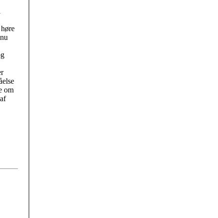
i
 høre
 nu
og
er
åelse
te om
af