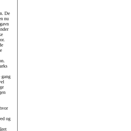
en. De
en nu
 gavn
under
ke
or.
de
de
on.
arks
e gang
vel
ige
igen
 hvor
fred og
året