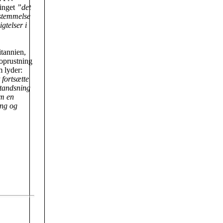
tinget
”det
sstemmelse
gtelser i
itannien,
moprustning
m lyder:
 fortsætte
standsning
om en
eng og