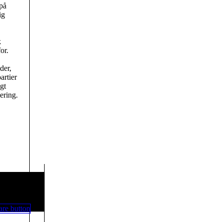
 på
ig
k
or.
der,
artier
gt
ering.