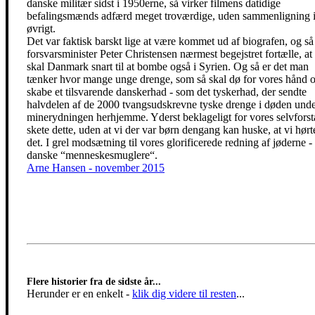
danske militær sidst i 1950erne, så virker filmens datidige
befalingsmænds adfærd meget troværdige, uden sammenligning 
øvrigt.
Det var faktisk barskt lige at være kommet ud af biografen, og så
forsvarsminister Peter Christensen nærmest begejstret fortælle, at
skal Danmark snart til at bombe også i Syrien. Og så er det man
tænker hvor mange unge drenge, som så skal dø for vores hånd 
skabe et tilsvarende danskerhad - som det tyskerhad, der sendte
halvdelen af de 2000 tvangsudskrevne tyske drenge i døden und
minerydningen herhjemme. Yderst beklageligt for vores selvforst
skete dette, uden at vi der var børn dengang kan huske, at vi hør
det. I grel modsætning til vores glorificerede redning af jøderne - 
danske “menneskesmuglere“.
Arne Hansen - november 2015
Flere historier fra de sidste år...
Herunder er en enkelt
-
klik dig videre til resten
...