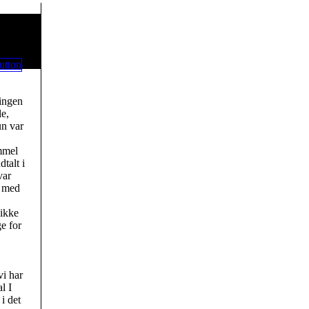
ingen
le,
un var
mmel
talt i
var
å med
 ikke
e for
vi har
l I
i det