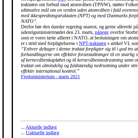
traktaten om forbud mod atomvåben (TPNW), støtter Folke
ultimative mål om en verden uden atomvåben i fuld overen
med ikkespredningstraktaten (NPT) og med Danmarks forpli
NATO”.
Derfor bør den danske regering snarest, og gerne allerede på
udenrigsministermødet den 23. marts,
påpege
overfor Storbr
som er vores tætte allieret i NATO, at beslutningen om ato
er i strid med forpligtelserne i
NPT-traktaten
s artikel VI, so
”Enhver deltager i denne traktat forpligter sig til i god tro at
forhandlingerne om effektive foranstaltninger til en snarlig 
af kernevåbenkapløbet og til kernevåbennedrustning samt 
traktat om almindelig og fuldstændig nedrustning under str
effektiv international kontrol.”
Fredsministerium - marts 2021
...
Aktuelle indlæg
...
Uaktuelle indlæg