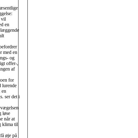
væsentlige
gelse:
vil
ed en
delæggende
alt
befordrer
er med en
ngs- og
gt offer-,
ingen af
oen for
d lurende
 en
. ser det i
bevægelsen
g løse
e når at
 klima til
få øje på