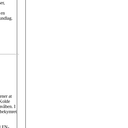
er,
 en
undlag.
ener at
 Kolde
mvåben. I
bekymret
il FN-