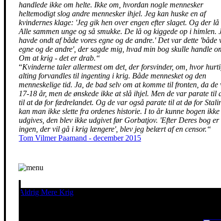
handlede ikke om helte. Ikke om, hvordan nogle mennesker
heltemodigt slog andre mennesker ihjel. Jeg kan huske en af
kvindernes klage: 'Jeg gik hen over engen efter slaget. Og der lå 
Alle sammen unge og så smukke. De lå og kiggede op i himlen. 
havde ondt af både vores egne og de andre.' Det var dette 'både 
egne og de andre', der sagde mig, hvad min bog skulle handle o
Om at krig - det er drab.“
“
Kvinderne taler allermest om det, der forsvinder, om, hvor hurti
alting forvandles til ingenting i krig. Både mennesket og den
menneskelige tid. Ja, de bad selv om at komme til fronten, da de
17-18 år, men de ønskede ikke at slå ihjel. Men de var parate til 
til at dø for fædrelandet. Og de var også parate til at dø for Stalin
kan man ikke slette fra ordenes historie. I to år kunne bogen ikke
udgives, den blev ikke udgivet før Gorbatjov. 'Efter Deres bog er 
ingen, der vil gå i krig længere', blev jeg belært af en censor.“
Tom Vilmer Paamand - december 2015
Aldrig Mere Krig
Pacifisme er en livsholdning