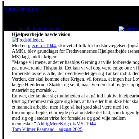
Aldrig Mere Krig
Pacifisme er en livsholdning
< Se alle Kommentarer
Fredsvennernes
Hjælpearbejde havde vision
Med en
pjece fra 1944
, skrevet af folk fra fredsbevægelsen (også
AMK), blev grundlaget for Fredsvennernes Hjælpearbejde (sene
MS) lagt, midt i krigen:
”Mange vil mene, at det er haabløs Gerning at ville forberede no
paa nuværende Tidspunkt. Eet kan vi vel dog være enige om: vi
forberede os selv. Alle, der overhovedet gør sig Tanker m.h.t. de
Verden, der skal komme efter Krigen, vil forstaa, at ingen har Lo
lægge Hænderne i Skødet og se til, naar Verden skal bygges op 
materielt og moralsk …
Enhver, der tænker sig muligheden af at gå ind i aktivt hjælpearb
først og fremmest må gøre sig klart, at han eller hun ikke blot ska
et manuelt arbejde, men i lige så høj grad skal være med i et
forsoningsarbejde, et arbejde på at udslette det had, som krigen f
med sig og i stedet virke for forståelse og god vilje mellem
mennesker.”
AldrigMereKrig.dk/MS_1944
Tom Vilmer Paamand - august 2025