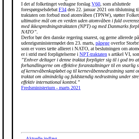
I det af folketinget vedtagne forslag
V60
, som afsluttede
forespørgselsdebat
F34
den 22. januar 2021 om tilslutning t
traktaten om forbud mod atomvåben (TPNW), støtter Folke
ultimative mål om en verden uden atomvåben i fuld overen
med ikkespredningstraktaten (NPT) og med Danmarks forpli
NATO”.
Derfor bør den danske regering snarest, og gerne allerede på
udenrigsministermødet den 23. marts,
påpege
overfor Storbr
som er vores tætte allieret i NATO, at beslutningen om ato
er i strid med forpligtelserne i
NPT-traktaten
s artikel VI, so
”Enhver deltager i denne traktat forpligter sig til i god tro at
forhandlingerne om effektive foranstaltninger til en snarlig 
af kernevåbenkapløbet og til kernevåbennedrustning samt 
traktat om almindelig og fuldstændig nedrustning under str
effektiv international kontrol.”
Fredsministerium - marts 2021
...
Aktuelle indlæg