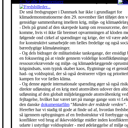
< Se alle Kommentarer
Red klimaet - stop krigen!
De små fredsgrupper i Danmark har ikke i grundlaget for
klimademonstrationerne den 29. november fået tilføjet den 
gensidige sammenhæng imellem krig, miljø- og klimaødelæg
- Dels på grund af den skærpede kamp om ressourcerne, der 
komme, hvis vi ikke får bremset opvarmningen af kloden m
følgende ond cirkel af spændinger og krige, der vil være ø
for konstruktivt samarbejde om fælles fredelige og også soci
bæredygtige klimaløsninger.
- Og dels bidrager de militaristiske tankegange, der ensidigt 
en fokusering på at vinde gennem voldelige konfliktløsning
ressourcekrævende og miljø- og klimaødelæggende oprustni
krigsindsats, som typisk skaber kaos, flygtninge og et gensidi
had- og voldsspiral, der så også destruerer viljen og prioriter
kampen for vor fælles klima.
- Og denne øgede internationale spænding øger så også risik
direkte udløsning af en krig med atomvåben udover den alti
udløsning af den globalt miljdelæggende atomvåbenkrig ved
fejltagelse, hvilket har været tæt på mange gange som vi f.eks
den danske
dokumentarfilm
“
Manden der reddede verden“
.
Herefter har vi stadig til gode at finde ud af, hvordan freds
så igennem opbygningen af en fredsstruktur vil forebygge o
konflikter ved brug af ikkevoldelige midler inden konfliktern
udarte i ustyrlige voldsspiraler - med ødelæggelse af miljø og