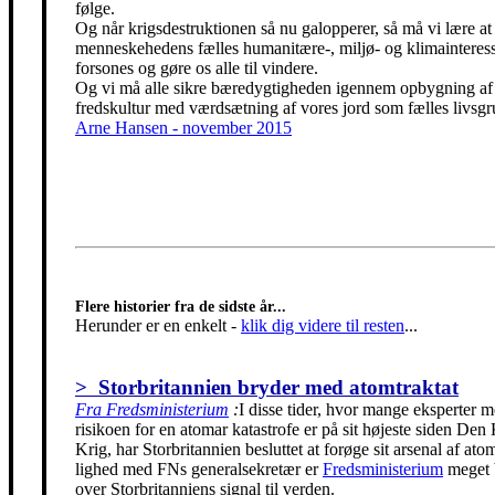
følge.
Og når krigsdestruktionen så nu galopperer, så må vi lære at 
menneskehedens fælles humanitære-, miljø- og klimainteress
forsones og gøre os alle til vindere.
Og vi må alle sikre bæredygtigheden igennem opbygning af
fredskultur med værdsætning af vores jord som fælles livsgr
Arne Hansen - november 2015
Flere historier fra de sidste år...
Herunder er en enkelt
-
klik dig videre til resten
...
> Storbritannien bryder med atomtraktat
Fra Fredsministerium
:
I disse tider, hvor mange eksperter m
risikoen for en atomar katastrofe er på sit højeste siden Den
Krig, har Storbritannien besluttet at forøge sit arsenal af ato
lighed med FNs generalsekretær er
Fredsministerium
meget 
over Storbritanniens signal til verden.