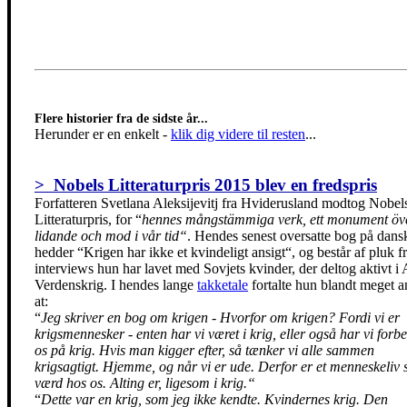
Flere historier fra de sidste år...
Herunder er en enkelt
-
klik dig videre til resten
...
> Nobels Litteraturpris 2015 blev en fredspris
Forfatteren Svetlana Aleksijevitj fra Hviderusland modtog Nobel
Litteraturpris, for “
hennes mångstämmiga verk, ett monument öv
lidande och mod i vår tid“
. Hendes senest oversatte bog på dans
hedder “Krigen har ikke et kvindeligt ansigt“, og består af pluk f
interviews hun har lavet med Sovjets kvinder, der deltog aktivt i
Verdenskrig. I hendes lange
takketale
fortalte hun blandt meget a
at:
“
Jeg skriver en bog om krigen - Hvorfor om krigen? Fordi vi er
krigsmennesker - enten har vi været i krig, eller også har vi forbe
os på krig. Hvis man kigger efter, så tænker vi alle sammen
krigsagtigt. Hjemme, og når vi er ude. Derfor er et menneskeliv s
værd hos os. Alting er, ligesom i krig.“
“
Dette var en krig, som jeg ikke kendte. Kvindernes krig. Den