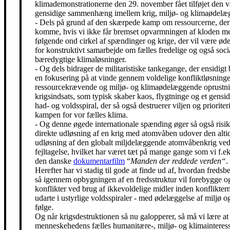
klimademonstrationerne den 29. november fået tilføjet den 
gensidige sammenhæng imellem krig, miljø- og klimaødelæg
- Dels på grund af den skærpede kamp om ressourcerne, der 
komme, hvis vi ikke får bremset opvarmningen af kloden m
følgende ond cirkel af spændinger og krige, der vil være ø
for konstruktivt samarbejde om fælles fredelige og også soci
bæredygtige klimaløsninger.
- Og dels bidrager de militaristiske tankegange, der ensidigt 
en fokusering på at vinde gennem voldelige konfliktløsning
ressourcekrævende og miljø- og klimaødelæggende oprustni
krigsindsats, som typisk skaber kaos, flygtninge og et gensidi
had- og voldsspiral, der så også destruerer viljen og prioriter
kampen for vor fælles klima.
- Og denne øgede internationale spænding øger så også risik
direkte udløsning af en krig med atomvåben udover den alti
udløsning af den globalt miljdelæggende atomvåbenkrig ved
fejltagelse, hvilket har været tæt på mange gange som vi f.eks
den danske
dokumentarfilm
“
Manden der reddede verden“
.
Herefter har vi stadig til gode at finde ud af, hvordan freds
så igennem opbygningen af en fredsstruktur vil forebygge o
konflikter ved brug af ikkevoldelige midler inden konfliktern
udarte i ustyrlige voldsspiraler - med ødelæggelse af miljø og
følge.
Og når krigsdestruktionen så nu galopperer, så må vi lære at 
menneskehedens fælles humanitære-, miljø- og klimainteress