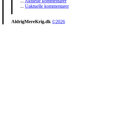
...
Aktuelle kommentarer
...
Uaktuelle kommentarer
AldrigMereKrig.dk
©2026