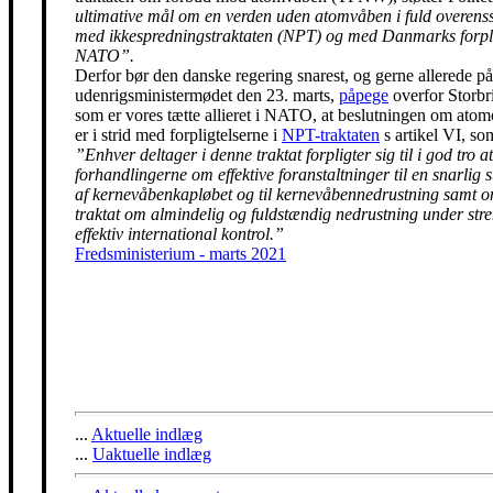
ultimative mål om en verden uden atomvåben i fuld overen
med ikkespredningstraktaten (NPT) og med Danmarks forpli
NATO”.
Derfor bør den danske regering snarest, og gerne allerede på
udenrigsministermødet den 23. marts,
påpege
overfor Storbr
som er vores tætte allieret i NATO, at beslutningen om ato
er i strid med forpligtelserne i
NPT-traktaten
s artikel VI, so
”Enhver deltager i denne traktat forpligter sig til i god tro at
forhandlingerne om effektive foranstaltninger til en snarlig 
af kernevåbenkapløbet og til kernevåbennedrustning samt 
traktat om almindelig og fuldstændig nedrustning under str
effektiv international kontrol.”
Fredsministerium - marts 2021
...
Aktuelle indlæg
...
Uaktuelle indlæg