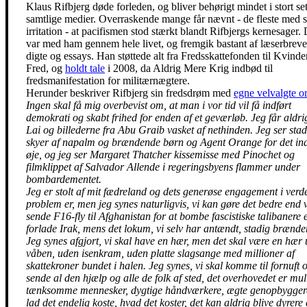
Klaus Rifbjerg døde forleden, og bliver behørigt mindet i stort se
samtlige medier. Overraskende mange får nævnt - de fleste med s
irritation - at pacifismen stod stærkt blandt Rifbjergs kernesager.
var med ham gennem hele livet, og fremgik bastant af læserbreve
digte og essays. Han støttede alt fra Fredsskattefonden til Kvinde
Fred, og
holdt tale
i 2008, da Aldrig Mere Krig indbød til
fredsmanifestation for militærnægtere.
Herunder beskriver Rifbjerg sin fredsdrøm med
egne velvalgte o
Ingen skal få mig overbevist om, at man i vor tid vil få indført
demokrati og skabt frihed for enden af et geværløb. Jeg får aldr
Lai og billederne fra Abu Graib vasket af nethinden. Jeg ser stad
skyer af napalm og brændende børn og Agent Orange for det in
øje, og jeg ser Margaret Thatcher kissemisse med Pinochet og
filmklippet af Salvador Allende i regeringsbyens flammer under
bombardementet.
Jeg er stolt af mit fædreland og dets generøse engagement i verd
problem
er, men jeg synes naturligvis, vi kan gøre det bedre end 
sende F16-fly til Afghanistan for at bombe fascistiske talibanere e
forlade Irak, mens det lokum, vi selv har antændt, stadig brænder
Jeg synes afgjort, vi skal have en hær, men det skal være en hær
våben, uden isenkram, uden platte slagsange med millioner af
skattekroner bundet i halen. Jeg synes, vi skal komme til fornuft 
sende al den hjælp og alle de folk af sted, det overhovedet er mul
tænksomme mennesker, dygtige håndværkere, ægte genopbygger
lad det endelig koste, hvad det koster, det kan aldrig blive dyrere