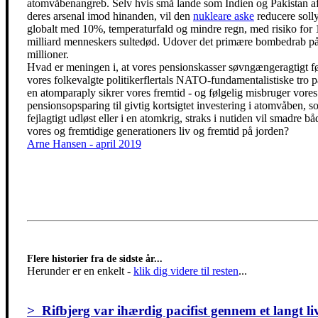
atomvåbenangreb. Selv hvis små lande som Indien og Pakistan af
deres arsenal imod hinanden, vil den
nukleare aske
reducere solly
globalt med 10%, temperaturfald og mindre regn, med risiko for 
milliard menneskers sultedød. Udover det primære bombedrab p
millioner.
Hvad er meningen i, at vores pensionskasser søvngængeragtigt f
vores folkevalgte politikerflertals NATO-fundamentalistiske tro p
en atomparaply sikrer vores fremtid - og følgelig misbruger vores
pensionsopsparing til givtig kortsigtet investering i atomvåben, 
fejlagtigt udløst eller i en atomkrig, straks i nutiden vil smadre bå
vores og fremtidige generationers liv og fremtid på jorden?
Arne Hansen - april 2019
Flere historier fra de sidste år...
Herunder er en enkelt
-
klik dig videre til resten
...
> Rifbjerg var ihærdig pacifist gennem et langt li