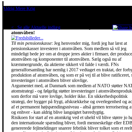
Aldrig Mere Krig
Pacifisme er en livsholdning
< Se alle Aktuelle indlæg
.
Sæt ikke min pension i
atomvåben!
Til min pensionskasse
: Jeg henvender mig, fordi jeg har læst at
pensionskasser investerer i atomvåben. Som medlem så vil jeg
mindeligt bede jer om at droppe jeres aktier i firmaer, der produce
atomvåben og komponenter til atomvåben. Sælg også nu af
kræmmergrunde, da aktierne sikkert vil falde i værdi. FNs
generalforsamling har nemlig i 2017 vedtaget en traktat, der forb
produktion af atomvåben, og som er på vej til at blive ratificeret, 
investeringer i atomvåben bliver ulovlige.
Argumentet med, at Danmark som medlem af NATO støtter N
atomstrategi - og følgelig støtter investeringer i atomvåbenproduk
som derfor må være lovlige, holder ikke. En sikkerhedspolitisk
strategi, der bygger på frygt, afskrækkelse og overlegenhed og a
af et permanent højspændingsniveau - altså gemen terrorisering af
og enhver - kan aldrig blive langsigtet bæredygtig.
Risikoen for start af en atomkrig ved et uheld vil blive større jo h
den internationale spænding bliver, fordi menneskelige eller ED
genererede fejlmeldinger snarere febrilsk bliver tolket som et reel