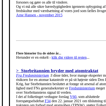
forsones og gøre os alle til vindere.
Og vi må alle sikre bæredygtigheden igennem opbygning af
fredskultur med værdsætning af vores jord som fælles livsgr
Arne Hansen - november 2015
Flere historier fra de sidste år...
Herunder er en enkelt
-
klik dig videre til resten
...
> Storbritannien bryder med atomtraktat
Fra Fredsministerium
:
I disse tider, hvor mange eksperter m
risikoen for en atomar katastrofe er på sit højeste siden Den
Krig, har Storbritannien besluttet at forøge sit arsenal af ato
lighed med FNs generalsekretær er
Fredsministerium
meget 
over Storbritanniens signal til verden.
I det af folketinget vedtagne forslag
V60
, som afsluttede
forespørgselsdebat
F34
den 22. januar 2021 om tilslutning t
traktaten om forbud mod atomvåben (TPNW), støtter Folke