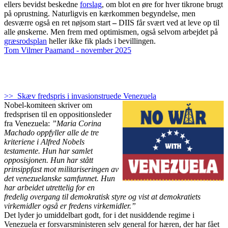
ellers bevidst beskedne
forslag
, om blot en øre for hver tikrone brugt
på oprustning. Naturligvis en kærkommen begyndelse, men
desværre også en ret nøjsom start
–
DIIS får svært ved at leve op til
alle ønskerne. Men frem med optimismen, også selvom arbejdet på
græsrodsplan
heller ikke fik plads i bevillingen.
Tom Vilmer Paamand - november 2025
>> Skæv fredspris i invasionstruede Venezuela
Nobel-komiteen skriver om
fredsprisen til en oppositionsleder
fra Venezuela:
”Maria Corina
Machado oppfyller alle de tre
kriteriene i Alfred Nobels
testamente. Hun har samlet
opposisjonen. Hun har stått
prinsippfast mot militariseringen av
det venezuelanske samfunnet. Hun
har arbeidet utrettelig for en
fredelig overgang til demokratisk styre og vist at demokratiets
virkemidler også er fredens virkemidler.”
Det lyder jo umiddelbart godt, for i det nusiddende regime i
Venezuela er forsvarsministeren selv general for hæren, der har fået