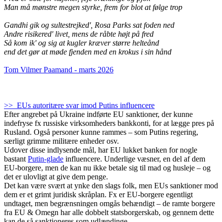
Man må mønstre megen styrke, frem for blot at følge trop
Gandhi gik og sultestrejked', Rosa Parks sat foden ned
Andre risikered' livet, mens de råbte højt på fred
Så kom ik' og sig at kugler kræver større helteånd
end det gør at møde fjenden med en krokus i sin hånd
Tom Vilmer Paamand - marts 2026
>> EUs autoritære svar imod Putins influencere
Efter angrebet på Ukraine indførte EU sanktioner, der kunne
indefryse fx russiske virksomheders bankkonti, for at lægge pres på
Rusland. Også personer kunne rammes – som Putins regering,
særligt grimme militære enheder osv.
Udover disse indlysende mål, har EU lukket banken for nogle
bastant
Putin-glade
influencere. Underlige væsner, en del af dem
EU-borgere, men de kan nu ikke betale sig til mad og husleje – og
det er ulovligt at give dem penge.
Det kan være svært at ynke den slags folk, men EUs sanktioner mod
dem er et grimt juridisk skråplan. Fx er EU-borgere egentligt
undtaget, men begrænsningen omgås behændigt – de ramte borgere
fra EU & Omegn har alle dobbelt statsborgerskab, og gennem dette
kan de så sanktioneres som udlændinge...