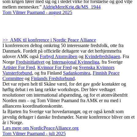
som krigen fører med sig og i stedet virke for forståelse og god vilje
mellem mennesker.”
AldrigMereKrig.dk/MS_1944
Tom Vilmer Paamand - august 2025
>> AMK til konference i Nordic Peace Alliance
I konferencen deltog omkring 50 interessante fredsfolk, otte fra
Danmark. Fordelt på officielle deltagere var det herhjemmefra
udover AMK også
Forbyd Atomvåben
og
Kvindefredsligaen
. Fra
Norge
Fredsinitiativet
og
Internasjonal Kvinneliga
, fra Sverige
Artister For Fred
,
Kvinnor For Fred
og
Svenska Kvinnors
Vansterforbund
, og fra Finland
Sadankomitea
,
Finnish Peace
Committee
og
Finlands Fredsforbund
.
Det var rejsen helt til Skåne værd, for det gav gode kontakter og
høflig debat i en lang række workshops. Der blev vedtaget
resolutioner om international afspænding, og for et atomvåbenfrit
Norden mm – og Tom Vilmer Paamand fra AMK er nu med i
alliancens koordinationskomite.
Ia Bjarten fra Sverige var hovedarrangør, og er også kendt som
jævnlig deltager i danske fredsmøder. Næste konference bliver om et
år i Norge.
Læs mere om NordicPeaceAlliance.org
Tom Vilmer Paamand - juli 2025