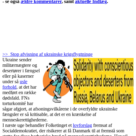
- se også
ældre kommentarer
, samt
aktuelle Indlæg
.
>> Stop afvisning af ukrainske krigsflygtninge
Ukraine sender
militærnægtere og
desertører i fængsel
eller på kaserner
under så
usle
forhold
, at det har
medført en række
dødsfald. FNs
torturkomité har
sågar afgjort, at afsoningsvilkårene i de overfyldte ukrainske
fængsler er så kritisable, at det er en krænkelse af
menneskerettighederne.
I næste uge behandler Folketinget et
lovforslag
fremsat af
Socialdemokratiet, der risikerer at få Danmark til at fremstå som