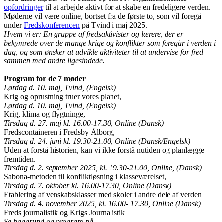
opfordringer
til at arbejde aktivt for at skabe en fredeligere verden.
Møderne vil være online, bortset fra de første to, som vil foregå
under
Fredskonferencen
på Tvind i maj 2025.
Hvem vi er: En gruppe af fredsaktivister og lærere, der er
bekymrede over de mange krige og konflikter som foregår i verden i
dag, og som ønsker at udvikle aktiviteter til at undervise for fred
sammen med andre ligesindede.
Program for de 7 møder
Lørdag d. 10. maj, Tvind, (Engelsk)
Krig og oprustning truer vores planet,
Lørdag d. 10. maj, Tvind, (Engelsk)
Krig, klima og flygtninge,
Tirsdag d. 27. maj kl. 16.00-17.30, Online (Dansk)
Fredscontaineren i Fredsby Ålborg,
Tirsdag d. 24. juni kl. 19.30-21.00, Online (Dansk/Engelsk)
Uden at forstå historien, kan vi ikke forstå nutiden og planlægge
fremtiden.
Tirsdag d. 2. september 2025, kl. 19.30-21.00, Online, (Dansk)
Sabona-metoden til konfliktløsning i klasseværelset,
Tirsdag d. 7. oktober kl. 16.00-17.30, Online (Dansk)
Etablering af venskabsklasser med skoler i andre dele af verden
Tirsdag d. 4. november 2025, kl. 16.00- 17.30, Online (Dansk)
Freds journalistik og Krigs Journalistik
Se baggrund og program på