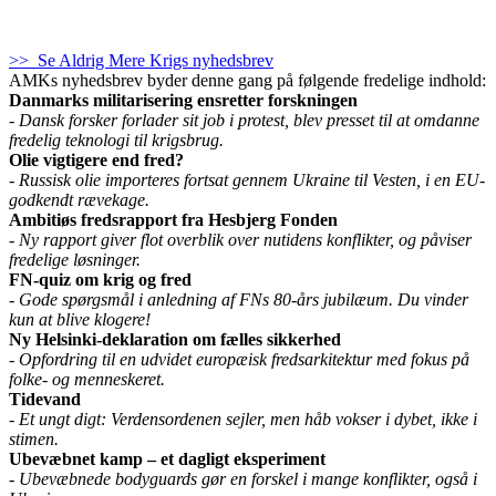
>> Se Aldrig Mere Krigs nyhedsbrev
AMKs nyhedsbrev byder denne gang på følgende fredelige indhold:
Danmarks militarisering ensretter forskningen
- Dansk forsker forlader sit job i protest, blev presset til at omdanne
fredelig teknologi til krigsbrug.
Olie vigtigere end fred?
- Russisk olie importeres fortsat gennem Ukraine til Vesten, i en EU-
godkendt rævekage.
Ambitiøs fredsrapport fra Hesbjerg Fonden
- Ny rapport giver flot overblik over nutidens konflikter, og påviser
fredelige løsninger.
FN-quiz om krig og fred
- Gode spørgsmål i anledning af FNs 80-års jubilæum. Du vinder
kun at blive klogere!
Ny Helsinki-deklaration om fælles sikkerhed
- Opfordring til en udvidet europæisk fredsarkitektur med fokus på
folke- og menneskeret.
Tidevand
- Et ungt digt: Verdensordenen sejler, men håb vokser i dybet, ikke i
stimen.
Ubevæbnet kamp – et dagligt eksperiment
- Ubevæbnede bodyguards gør en forskel i mange konflikter, også i