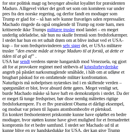
for stor politisk magt og besynger absolut loyalitet for præsidenten
Maduro. Alligevel virker det groft set som om komiteen var under
pres fra den norske regering, og derfor fandt en modtager som
Trump er glad for – så han selv kunne fravælges uden repressalier.
Machado ringede da også omgående til Trump og roste ham, men
kritiserede ikke Trumps
militære trusler
mod landet – en meget
underlig udeladelse, når hun nu skulle fremstå som fredsforkæmper.
I stedet har hun en ret udtalt drøm om at blive indsat ved et USA-
kup – for som fredsprisvinderen
selv siger
det, er USAs militære
trusler
”den eneste måde at tvinge Maduro til at forstå, at dette er
tiden til at gå af”
.
USA har
sendt
verdens største hangarskib mod Venezuela, og gjort
alt for at provokere regimet med stribevis af
krigsforbryderiske
angreb på påstået narkosmuglende småbåde, i håb om at udløse et
brugbart påskud for en omfattende militær konfrontation.
Naturligvis må nobelprisen nytænkes ind i en skiftende verden –
spørgsmålet er blot, hvor absurd dette gøres. Meget venligt set,
burde Machado måske så have haft en demokratipris i stedet. Da der
er meget få tunge fredspriser, bør disse nemlig målrettes rigtige
fredsforkæmpere. Fx er fhv præsident Obama et dårligt eksempel,
og modsat var prisen til Japans atombombeofre et pletskud.
En konkret fredsorienteret priskomite kunne have opløftet en bedre
modtager, hvor støtten kunne have givet mulighed for et fremadrettet
kompromis for et bedre samfund. I stedet ser Machado ud til at
kunne blive en ny handskedukke for USA, der kan give Trump