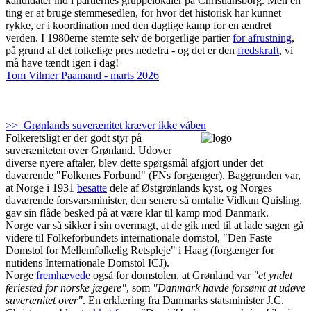
kandidater ind i partiernes gruppelokaler på Christiansborg. Men en
ting er at bruge stemmesedlen, for hvor det historisk har kunnet
rykke, er i koordination med den daglige kamp for en ændret
verden. I 1980erne stemte selv de borgerlige partier
for afrustning
,
på grund af det folkelige pres nedefra - og det er den
fredskraft
, vi
må have tændt igen i dag!
Tom Vilmer Paamand - marts 2026
>> Grønlands suverænitet kræver ikke våben
Folkeretsligt er der godt styr på
suveræniteten over Grønland. Udover
diverse nyere aftaler, blev dette spørgsmål afgjort under det
daværende "Folkenes Forbund" (FNs forgænger). Baggrunden var,
at Norge i 1931
besatte
dele af Østgrønlands kyst, og Norges
daværende forsvarsminister, den senere så omtalte Vidkun Quisling,
gav sin flåde besked på at være klar til kamp mod Danmark.
Norge var så sikker i sin overmagt, at de gik med til at lade sagen gå
videre til Folkeforbundets internationale domstol, "Den Faste
Domstol for Mellemfolkelig Retspleje" i Haag (forgænger for
nutidens Internationale Domstol ICJ).
Norge
fremhævede
også for domstolen, at Grønland var
"et yndet
feriested for norske jægere"
, som
"Danmark havde forsømt at udøve
suverænitet over"
.
En erklæring fra Danmarks statsminister J.C.