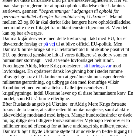
støtte for disse barbariske brud på menneskerettighederne. Her vil
man skærpe reglerne for at opnå opholdstilladelse efter Ukraine-
særloven, gennem
”begrænsninger i adgangen til ophold for
personer omfattet af regler for mobilisering i Ukraine”
. Mænd
mellem 23 og 60 år skal derfor ikke længere have opholdstilladelse,
medmindre de er fritaget fra militærtjeneste i hjemlandet. Men det
kan og bør afværges.
Danmark går desværre med dette lovforslag i takt med EU, for et
tilsvarende forslag er
på vej
til at blive officiel EU-politik. Men
Danmark burde bruge sit EU-retsforbehold til at skubbe positivt til
EU, og dermed genskabe lidt af vores tidligere så gode ry som en
humanitær stormagt – ved at vende lovforslaget helt rundt.
Foreningen Aldrig Mere Krig protesterer i
sit høringssvar
mod
lovforslaget. En opdateret dansk lovgivning bør i stedet rumme
ufravigelige krav til Ukraine om at genåbne sin nu suspenderede
militærnægterordning, og udbygge den med fornuftige vilkår.
Kombineret med en udsættelse af alle hjemsendelser af
krigsflygtninge, indtil Ukraine lever op til disse humanitære krav. En
model, som EU så burde efterligne.
Efter Ruslands angreb på Ukraine, er Aldrig Mere Krigs fortsatte
fokus i de to lande, at støtte retten til militærnægtelse, samt al aktiv
ikkevoldelig modstand mod krigen. Mange hundredtusinder er døde
nu, og ifølge den tidligere forsvarsminister Mykhajlo Fedorov er to
millioner mænd eftersøgt for at have unddraget sig militærtjeneste.
Danmark bør tilbyde Ukraine støtte til at udvikle en bedre tilgang til