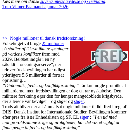
Læs mere om dansk
suverænitetshævdelse og Grønland
.
Tom Vilmer Paamand - januar 2026
>> Nogle millioner til dansk fredsforskning!
Folketinget vil bruge
25 millioner
på
studier af ikke-militære løsninger
på verdens konflikter
frem mod
2029. Beløbet indgår i en ny
såkaldt ”forskningsreserve”, der
udover fredsbevillingen har udløst
yderligere 5,6 milliarder til fortsat
oprustning…
”Diplomati-, freds- og konfliktforskning ”
får kun nogle promille af
milliarderne, men fredsbevillingen er dog en rar nyskabelse. Den
militære forskning øger den for længst mangedoblede krigsbyrde,
der allerede var bevilget – og stiger og
stiger
.
Trods alt bliver der altså nu afsat nogle millioner til lidt fred i regi af
DIIS, Dansk Institut for Internationale Studier. Bevillingen kommer
efter pres fra især Enhedslisten og SF. EL
siger
:
”I en tid med
mange voldsomme krige og uroligheder, har det været vigtigt at
finde penge til freds- og konfliktforskning”
.