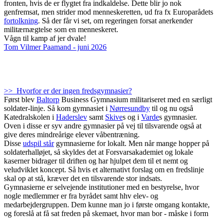
fronten, hvis de er flygtet fra indkaldelse. Dette blir jo nok
genfremsat, men strider mod menneskeretten, ud fra fx Europarådets
fortolkning
. Så der får vi set, om regeringen forsat anerkender
militærnægtelse som en menneskeret.
Vågn til kamp af jer dvale!
Tom Vilmer Paamand - juni 2026
>> Hvorfor er der ingen fredsgymnasier?
Først blev
Baltorp
Business Gymnasium militariseret med en særligt
soldater-linje. Så kom gymnasiet i
Nørresundby
til og nu også
Katedralskolen i
Haderslev
samt
Skive
s og i
Varde
s gymnasier.
Oven i disse er syv andre gymnasier på vej til tilsvarende også at
give deres mindreårige elever våbentræning.
Disse
udspil står
gymnasierne for lokalt. Men når mange hopper på
soldaterhalløjet, så skyldes det at Forsvarsakademiet og lokale
kaserner bidrager til driften og har hjulpet dem til et nemt og
veludviklet koncept. Så hvis et alternativt forslag om en fredslinje
skal op at stå, kræver det en tilsvarende stor indsats.
Gymnasierne er selvejende institutioner med en bestyrelse, hvor
nogle medlemmer er fra byrådet samt hhv elev- og
medarbejdergruppen. Dem kunne man jo i første omgang kontakte,
og foreslå at få sat freden på skemaet, hvor man bor - måske i form