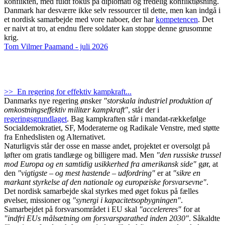
konflikten, med fuldt fokus på diplomati og fredelig konfliktløsning.
Danmark har desværre ikke selv ressourcer til dette, men kan indgå i
et nordisk samarbejde med vore naboer, der har
kompetencen
. Det
er naivt at tro, at endnu flere soldater kan stoppe denne grusomme
krig.
Tom Vilmer Paamand - juli 2026
>> En regering for effektiv kampkraft...
Danmarks nye regering ønsker
"storskala industriel produktion af
omkostningseffektiv militær kampkraft"
, står der i
regeringsgrundlaget
. Bag kampkraften står i mandat-rækkefølge
Socialdemokratiet, SF, Moderaterne og Radikale Venstre, med støtte
fra Enhedslisten og Alternativet.
Naturligvis står der osse en masse andet, projektet er oversolgt på
løfter om gratis tandlæge og billigere mad. Men
"den russiske trussel
mod Europa og en samtidig usikkerhed fra amerikansk side"
gør, at
den
"vigtigste – og mest hastende – udfordring"
er at
"sikre en
markant styrkelse af den nationale og europæiske forsvarsevne"
.
Det nordisk samarbejde skal styrkes med øget fokus på fælles
øvelser, missioner og
"synergi i kapacitetsopbygningen"
.
Samarbejdet på forsvarsområdet i EU skal
"accelereres"
for at
"indfri EUs målsætning om forsvarsparathed inden 2030"
. Såkaldte