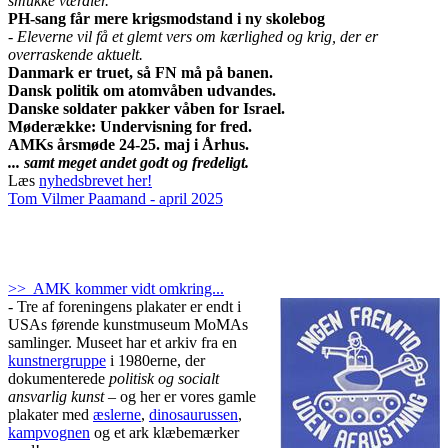
smukke værdier.
PH-sang får mere krigsmodstand i ny skolebog
- Eleverne vil få et glemt vers om kærlighed og krig, der er
overraskende aktuelt.
Danmark er truet, så FN må på banen.
Dansk politik om atomvåben udvandes.
Danske soldater pakker våben for Israel.
Møderække: Undervisning for fred.
AMKs årsmøde 24-25. maj i Århus.
... samt meget andet godt og fredeligt.
Læs
nyhedsbrevet her!
Tom Vilmer Paamand - april 2025
>> AMK kommer vidt omkring...
- Tre af foreningens plakater er endt i
USAs førende kunstmuseum MoMAs
samlinger. Museet har et arkiv fra en
kunstnergruppe
i 1980erne, der
dokumenterede
politisk og socialt
ansvarlig kunst
– og her er vores gamle
plakater med
æslerne
,
dinosaurussen
,
kampvognen
og et ark klæbemærker