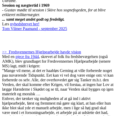
Ukraine.
Session og nægtertid i 1969
- Gustav mødte til session i Skive hos sognefogeden, for at blive
erklæret militærnægter.
... samt meget andet godt og fredeligt.
Læs
nyhedsbrevet her!
Tom Vilmer Paamand - september 2025
>> Fredsvennernes Hjælpearbejde havde vision
Med en
pjece fra 1944
, skrevet af folk fra fredsbevægelsen (også
AMK), blev grundlaget for Fredsvennernes Hjælpearbejde (senere
MS) lagt, midt i krigen:
”Mange vil mene, at det er haabløs Gerning at ville forberede noget
paa nuværende Tidspunkt. Eet kan vi vel dog være enige om: vi kan
forberede os selv. Alle, der overhovedet gør sig Tanker m.h.t. den
Verden, der skal komme efter Krigen, vil forstaa, at ingen har Lov at
lægge Hænderne i Skødet og se til, naar Verden skal bygges op igen
materielt og moralsk …
Enhver, der tænker sig muligheden af at gå ind i aktivt
hjælpearbejde, først og fremmest må gøre sig klart, at han eller hun
ikke blot skal yde et manuelt arbejde, men i lige så høj grad skal
være med i et forsoningsarbejde, et arbejde på at udslette det had,