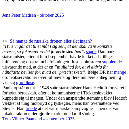
Jens Peter Madsen - oktober 2025
>> Så mange de russiske droner, eller slet ingen?
”Hvis vi gør det til et mål i sig selv, at der skal være konkrete
beviser, så fokuserer vi det forkerte sted hen”
,
sagde
Danmark
statsminister, efter at hun i september havde lukket adskillige
lufthavne og opskræmt befolkningen. Justitsministeren
supplerede
tilsvarende med, at der er en
”mulighed for, at vi aldrig får
håndfaste beviser for, hvad der præcist skete”
. Ifølge DR har
mange
droneobservationer over lufthavne og flere militære anlæg nemlig
vist sig
grundløse
.
Panik opstår nemt. I 1948 satte statsminister Hans Hedtoft forsvaret i
forhøjet beredskab, efter at kommunisterne i Tjekkoslovakiet
kuppede sig til magten. Under den anspændte stemning blev Hedtoft
vækket af tung motorlyd og lyskegler, mens han overnattede ved
Stevns. Han
troede
at det var russiske kampvogne – men det var
lokale traktorer, der gjorde markerne klar til såning.
Tom Vilmer Paamand - september 2025