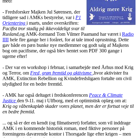
med!
- Fredsforsker Majken Jul Sørensen, der
tidligere sad i AMKs bestyrelse, var i
P1
Orientering
i marts, under overskriften:
Pacifist tror stadig på ikkevoldeligt svar til
Rusland
,og AMK-formand Tom Vilmer Paamand har været i
Radio
IIII
hele fire gange her i foråret, for at tale imod oprustning. Dette
gav både en pæn bunke nye medlemmer og godt salg af Majkens
bog om pacifisme, der også blev hentet som PDF 300 gange i
ugerne efter!
- Der var en workshop i februar, i samarbejde med Århus mod Krig
og Terror, om
Fred, grøn fremtid og aktivisme
,hvor aktivister fra
AMK, Extinction Rebellion og Kvindefredsligaen fortalte om civil
ulydighed for en bedre fremtid.
- AMK har også deltaget i fredskonferencen
Peace & Climate
Justice
den 9-11. maj i Ulfborg, med et optimistisk oplæg om at:
Krig og våbenkapløb skader vores planet, men der er fortsat veje til
en bedre fremtid.
... og så er der en kendt (og filmatiseret) forfatter, som vil inddrage
AMK i en kommende historisk roman, med fiktive personer på
foreningens daværende kontor i Thorsgade lige efter krigen – men