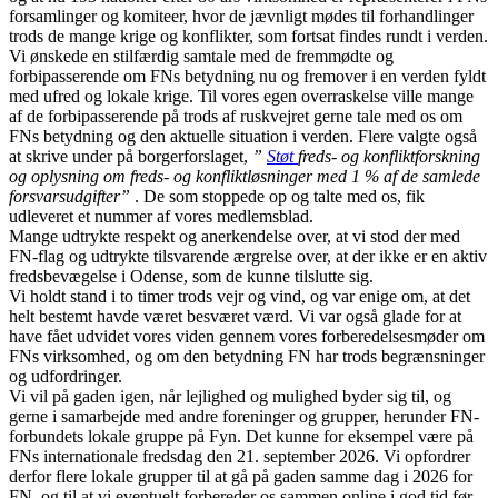
forsamlinger og komiteer, hvor de jævnligt mødes til forhandlinger
trods de mange krige og konflikter, som fortsat findes rundt i verden.
Vi ønskede en stilfærdig samtale med de fremmødte og
forbipasserende om FNs betydning nu og fremover i en verden fyldt
med ufred og lokale krige. Til vores egen overraskelse ville mange
af de forbipasserende på trods af ruskvejret gerne tale med os om
FNs betydning og den aktuelle situation i verden. Flere valgte også
at skrive under på borgerforslaget,
”
Støt
freds- og konfliktforskning
og oplysning om freds- og konfliktløsninger med 1 % af de samlede
forsvarsudgifter”
. De som stoppede op og talte med os, fik
udleveret et nummer af vores medlemsblad.
Mange udtrykte respekt og anerkendelse over, at vi stod der med
FN-flag og udtrykte tilsvarende ærgrelse over, at der ikke er en aktiv
fredsbevægelse i Odense, som de kunne tilslutte sig.
Vi holdt stand i to timer trods vejr og vind, og var enige om, at det
helt bestemt havde været besværet værd. Vi var også glade for at
have fået udvidet vores viden gennem vores forberedelsesmøder om
FNs virksomhed, og om den betydning FN har trods begrænsninger
og udfordringer.
Vi vil på gaden igen, når lejlighed og mulighed byder sig til, og
gerne i samarbejde med andre foreninger og grupper, herunder FN-
forbundets lokale gruppe på Fyn. Det kunne for eksempel være på
FNs internationale fredsdag den 21. september 2026. Vi opfordrer
derfor flere lokale grupper til at gå på gaden samme dag i 2026 for
FN, og til at vi eventuelt forbereder os sammen online i god tid før.