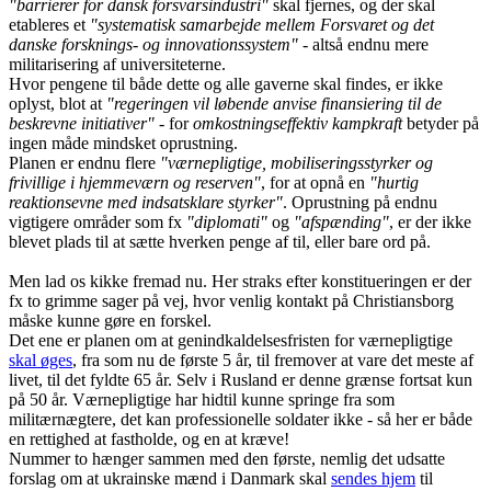
"barrierer for dansk forsvarsindustri"
skal fjernes, og der skal
etableres et
"systematisk samarbejde mellem Forsvaret og det
danske forsknings- og innovationssystem"
- altså endnu mere
militarisering af universiteterne.
Hvor pengene til både dette og alle gaverne skal findes, er ikke
oplyst, blot at
"regeringen vil løbende anvise finansiering til de
beskrevne initiativer"
- for
omkostningseffektiv kampkraft
betyder på
ingen måde mindsket oprustning.
Planen er endnu flere
"værnepligtige, mobiliseringsstyrker og
frivillige i hjemmeværn og reserven"
, for at opnå en
"hurtig
reaktionsevne med indsatsklare styrker"
. Oprustning på endnu
vigtigere områder som fx
"diplomati"
og
"afspænding"
, er der ikke
blevet plads til at sætte hverken penge af til, eller bare ord på.
Men lad os kikke fremad nu. Her straks efter konstitueringen er der
fx to grimme sager på vej, hvor venlig kontakt på Christiansborg
måske kunne gøre en forskel.
Det ene er planen om at genindkaldelsesfristen for værnepligtige
skal øges
, fra som nu de første 5 år, til fremover at vare det meste af
livet, til det fyldte 65 år. Selv i Rusland er denne grænse fortsat kun
på 50 år. Værnepligtige har hidtil kunne springe fra som
militærnægtere, det kan professionelle soldater ikke - så her er både
en rettighed at fastholde, og en at kræve!
Nummer to hænger sammen med den første, nemlig det udsatte
forslag om at ukrainske mænd i Danmark skal
sendes hjem
til