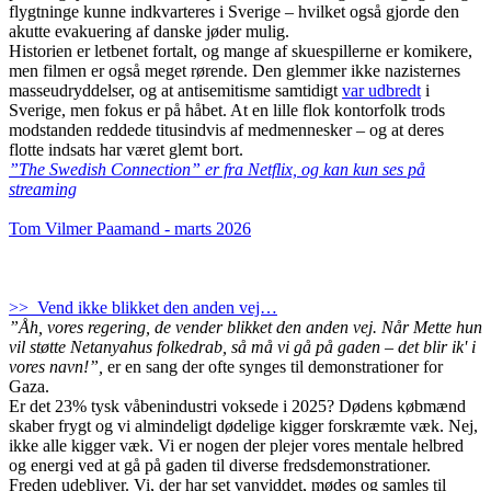
flygtninge kunne indkvarteres i Sverige – hvilket også gjorde den
akutte evakuering af danske jøder mulig.
Historien er letbenet fortalt, og mange af skuespillerne er komikere,
men filmen er også meget rørende. Den glemmer ikke nazisternes
masseudryddelser, og at antisemitisme samtidigt
var udbredt
i
Sverige, men fokus er på håbet. At en lille flok kontorfolk trods
modstanden reddede titusindvis af medmennesker – og at deres
flotte indsats har været glemt bort.
”The Swedish Connection” er fra Netflix, og kan kun ses på
streaming
Tom Vilmer Paamand - marts 2026
>> Vend ikke blikket den anden vej…
”Åh, vores regering, de vender blikket den anden vej. Når Mette hun
vil støtte Netanyahus folkedrab, så må vi gå på gaden – det blir ik' i
vores navn!”,
er en sang der ofte synges til demonstrationer for
Gaza.
Er det 23% tysk våbenindustri voksede i 2025? Dødens købmænd
skaber frygt og vi almindeligt dødelige kigger forskræmte væk. Nej,
ikke alle kigger væk. Vi er nogen der plejer vores mentale helbred
og energi ved at gå på gaden til diverse fredsdemonstrationer.
Freden udebliver. Vi, der har set vanviddet, mødes og samles til