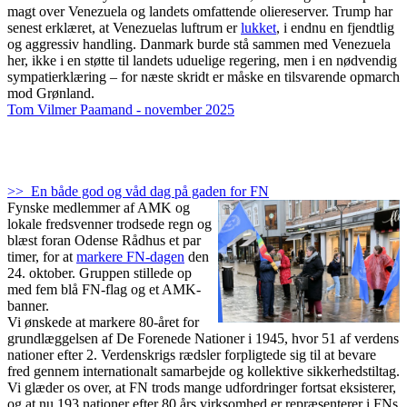
magt over Venezuela og landets omfattende oliereserver. Trump har
senest erklæret, at Venezuelas luftrum er
lukket
, i endnu en fjendtlig
og aggressiv handling. Danmark burde stå sammen med Venezuela
her, ikke i en støtte til landets uduelige regering, men i en nødvendig
sympatierklæring – for næste skridt er måske en tilsvarende opmarch
mod Grønland.
Tom Vilmer Paamand - november 2025
>> En både god og våd dag på gaden for FN
Fynske medlemmer af AMK og
lokale fredsvenner trodsede regn og
blæst foran Odense Rådhus et par
timer, for at
markere FN-dagen
den
24. oktober. Gruppen stillede op
med fem blå FN-flag og et AMK-
banner.
Vi ønskede at markere 80-året for
grundlæggelsen af De Forenede Nationer i 1945, hvor 51 af verdens
nationer efter 2. Verdenskrigs rædsler forpligtede sig til at bevare
fred gennem internationalt samarbejde og kollektive sikkerhedstiltag.
Vi glæder os over, at FN trods mange udfordringer fortsat eksisterer,
og at nu 193 nationer efter 80 års virksomhed er repræsenterer i FNs