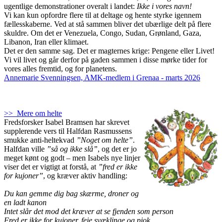
ugentlige demonstrationer overalt i landet:
Ikke i vores navn!
Vi kan kun opfordre flere til at deltage og hente styrke igennem
fællesskaberne. Ved at stå sammen bliver det ubærlige delt på flere
skuldre. Om det er Venezuela, Congo, Sudan, Grønland, Gaza,
Libanon, Iran eller klimaet.
Det er den samme sag. Det er magternes krige: Pengene eller Livet!
Vi vil livet og går derfor på gaden sammen i disse mørke tider for
vores alles fremtid, og for planetens.
Annemarie Svenningsen, AMK-medlem i Grenaa - marts 2026
>> Mere om helte
Fredsforsker Isabel Bramsen har skrevet
supplerende vers til Halfdan Rasmussens
smukke anti-heltekvad
”Noget om helte”
.
Halfdan ville
”så og ikke slå”
, og det er jo
meget kønt og godt – men Isabels nye linjer
viser det er vigtigt at forstå, at
”fred er ikke
for kujoner”
, og kræver aktiv handling:
Du kan gemme dig bag skærme, droner og
en ladt kanon
Intet slår det mod det kræver at se fjenden som person
Fred er ikke for kujoner, feje svæklinge og pjok