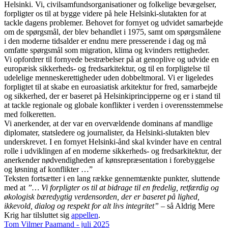
Helsinki. Vi, civilsamfundsorganisationer og folkelige bevægelser,
forpligter os til at bygge videre på hele Helsinki-slutakten for at
tackle dagens problemer. Behovet for fornyet og udvidet samarbejde
om de spørgsmål, der blev behandlet i 1975, samt om spørgsmålene
i den moderne tidsalder er endnu mere presserende i dag og må
omfatte spørgsmål som migration, klima og kvinders rettigheder.
Vi opfordrer til fornyede bestræbelser på at genoplive og udvide en
europæisk sikkerheds- og fredsarkitektur, og til en forpligtelse til
udelelige menneskerettigheder uden dobbeltmoral. Vi er ligeledes
forpligtet til at skabe en euroasiatisk arkitektur for fred, samarbejde
og sikkerhed, der er baseret på Helsinkiprincipperne og er i stand til
at tackle regionale og globale konflikter i verden i overensstemmelse
med folkeretten.
Vi anerkender, at der var en overvældende dominans af mandlige
diplomater, statsledere og journalister, da Helsinki-slutakten blev
underskrevet. I en fornyet Helsinki-ånd skal kvinder have en central
rolle i udviklingen af en moderne sikkerheds- og fredsarkitektur, der
anerkender nødvendigheden af kønsrepræsentation i forebyggelse
og løsning af konflikter …”
Teksten fortsætter i en lang række gennemtænkte punkter, sluttende
med at
”… Vi forpligter os til at bidrage til en fredelig, retfærdig og
økologisk bæredygtig verdensorden, der er baseret på lighed,
ikkevold, dialog og respekt for alt livs integritet”
– så Aldrig Mere
Krig har tilsluttet sig
appellen
.
Tom Vilmer Paamand - juli 2025