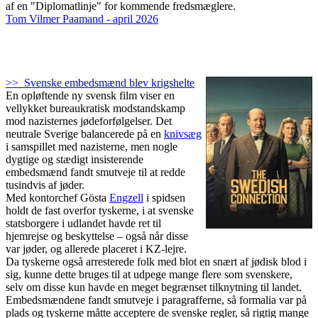
af en "Diplomatlinje" for kommende fredsmæglere.
Tom Vilmer Paamand - april 2026
>> Svenske embedsmænd blev krigshelte
En opløftende ny svensk film viser en
vellykket bureaukratisk modstandskamp
mod nazisternes jødeforfølgelser. Det
neutrale Sverige balancerede på en
knivsæg
i samspillet med nazisterne, men nogle
dygtige og stædigt insisterende
embedsmænd fandt smutveje til at redde
tusindvis af jøder.
Med kontorchef Gösta
Engzell
i spidsen
holdt de fast overfor tyskerne, i at svenske
statsborgere i udlandet havde ret til
hjemrejse og beskyttelse – også når disse
var jøder, og allerede placeret i KZ-lejre.
Da tyskerne også arresterede folk med blot en snært af jødisk blod i
sig, kunne dette bruges til at udpege mange flere som svenskere,
selv om disse kun havde en meget begrænset tilknytning til landet.
Embedsmændene fandt smutveje i paragrafferne, så formalia var på
plads og tyskerne måtte acceptere de svenske regler, så rigtig mange