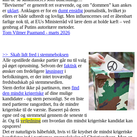
”Beviserne” er generelt ret svævende, og om ”dommen” kan ankes
er
uklart
. Anklagen er for en
dumt ensidig
journalistik, hvilket jo
ellers er både udbredt og lovligt. Men influencernes ord er åbenbart
farlige nok til, at EUs Ministerråd vil lære dem at holde kæft – ved
genbrug af Putins autoritære metoder.
Tom Vilmer Paamand - marts 2026
>> Skab lidt fred i stemmeboksen
Alle opstillede danske partier går nu til valg
på øget oprustning. Selvom der
faktisk
er
ønsker om fredeligere
løsninger
i
befolkningen, er der intet troværdigt
fredsbudskab på stemmesedlen.
Stem derfor ikke på partinavn, men
find
den mindst krigeriske
af dine mulige
kandidater - og stem personligt. Se en liste
med partierne rangordnet, fra de mindre
krigeriske til de værste. Baseret på deres
egne ord og stemmetal gennem de seneste ti
år. Og få
vejledning
om hvordan din mindst krigeriske kandidat kan
opspores!
Det er naturligvis håbefuldt, hvis vi får krydset de mindst krigeriske