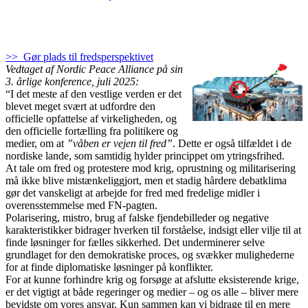
>> Gør plads til fredsperspektivet
Vedtaget af Nordic Peace Alliance på sin
3. årlige konference, juli 2025:
“I det meste af den vestlige verden er det
blevet meget svært at udfordre den
officielle opfattelse af virkeligheden, og
den officielle fortælling fra politikere og
medier, om at
”våben er vejen til fred”
. Dette er også tilfældet i de
nordiske lande, som samtidig hylder princippet om ytringsfrihed.
At tale om fred og protestere mod krig, oprustning og militarisering
må ikke blive mistænkeliggjort, men et stadig hårdere debatklima
gør det vanskeligt at arbejde for fred med fredelige midler i
overensstemmelse med FN-pagten.
Polarisering, mistro, brug af falske fjendebilleder og negative
karakteristikker bidrager hverken til forståelse, indsigt eller vilje til at
finde løsninger for fælles sikkerhed. Det underminerer selve
grundlaget for den demokratiske proces, og svækker mulighederne
for at finde diplomatiske løsninger på konflikter.
For at kunne forhindre krig og forsøge at afslutte eksisterende krige,
er det vigtigt at både regeringer og medier – og os alle – bliver mere
bevidste om vores ansvar. Kun sammen kan vi bidrage til en mere