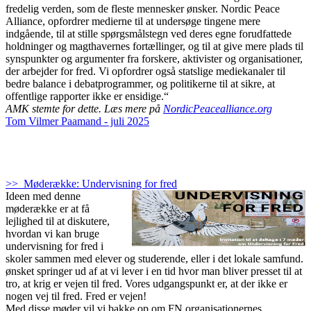
fredelig verden, som de fleste mennesker ønsker. Nordic Peace
Alliance, opfordrer medierne til at undersøge tingene mere
indgående, til at stille spørgsmålstegn ved deres egne forudfattede
holdninger og magthavernes fortællinger, og til at give mere plads til
synspunkter og argumenter fra forskere, aktivister og organisationer,
der arbejder for fred. Vi opfordrer også statslige mediekanaler til
bedre balance i debatprogrammer, og politikerne til at sikre, at
offentlige rapporter ikke er ensidige.“
AMK stemte for dette. Læs mere på
NordicPeacealliance.org
Tom Vilmer Paamand - juli 2025
>> Møderække: Undervisning for fred
Ideen med denne
møderække er at få
lejlighed til at diskutere,
hvordan vi kan bruge
undervisning for fred i
skoler sammen med elever og studerende, eller i det lokale samfund.
ønsket springer ud af at vi lever i en tid hvor man bliver presset til at
tro, at krig er vejen til fred. Vores udgangspunkt er, at der ikke er
nogen vej til fred. Fred er vejen!
Med disse møder vil vi bakke op om FN organisationernes