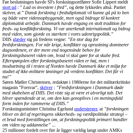
Før beslutningen havde SFs forskningsordfører Sofie Lippert meldt
stort ud
: ”
Lad os investere i fred”
, og dette lykkedes altså. Partiet
skriver, at ”
Dansk forskning i fredsdiplomati vil kunne gå på to ben
og både være vidensopbyggende, men også bidrage til konkret
diplomatisk arbejde. Danmark havde engang en stolt tradition for
freds- og konfliktforskning. Vi var anerkendt internationalt og bidrog
med viden, som gjorde os stærkere i vores udenrigspolitik.”
DIIS
glæder
sig på fredens vegne:
”En stor dag for
fredsforskningen. For når krige, konflikter og oprustning dominerer
dagsordenen, er der mere end nogensinde behov for
forskningsbaseret viden om, hvad vi skal gøre for at skabe fred.
Efterspørgslen efter forskningsbaseret viden er høj, men i
modsætning til i resten af Norden havde Danmark ikke et miljø for
studiet af ikke-militære løsninger på verdens konflikter. Det får vi
nu!”
Søren Møller Christensen, redaktør i 1980erne for det militærkritiske
magasin ”Forsvar”,
skriver
:
”Fredsforskningen i Danmark døde
med skabelsen af DIIS. Det viste sig at være et alvorligt tab. Det
bliver spændende at se, om den kan genoplives i en meningsfuld
form inden for rammerne af DIIS.”
Forskningsminister Christina Egelund
understreger
, at
”forskningen
bliver en del af regeringens sikkerheds- og værdipolitiske strategi –
et brud med forestillingen om, at forskningspolitik primært handler
om viden og uddannelse”
...
25 millioner fordelt over fire år ligger vældig langt under AMKs