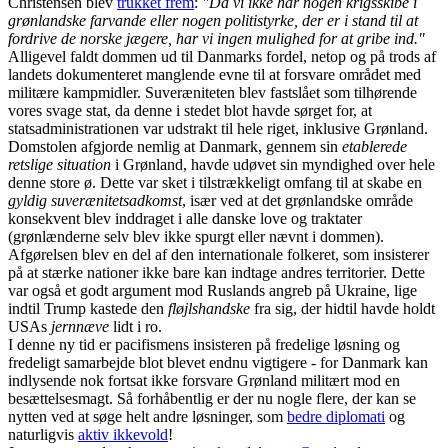
Christensen blev
trukket frem
:
"Da vi ikke har nogen krigsskibe i
grønlandske farvande eller nogen politistyrke, der er i stand til at
fordrive de norske jægere, har vi ingen mulighed for at gribe ind."
Alligevel faldt dommen ud til Danmarks fordel, netop og på trods af
landets dokumenteret manglende evne til at forsvare området med
militære kampmidler. Suveræniteten blev fastslået som tilhørende
vores svage stat, da denne i stedet blot havde sørget for, at
statsadministrationen var udstrakt til hele riget, inklusive Grønland.
Domstolen afgjorde nemlig at Danmark, gennem sin
etablerede
retslige situation
i Grønland, havde udøvet sin myndighed over hele
denne store ø. Dette var sket i tilstrækkeligt omfang til at skabe en
gyldig suverænitetsadkomst
, især ved at det grønlandske område
konsekvent blev inddraget i alle danske love og traktater
(grønlænderne selv blev ikke spurgt eller nævnt i dommen).
Afgørelsen blev en del af den internationale folkeret, som insisterer
på at stærke nationer ikke bare kan indtage andres territorier. Dette
var også et godt argument mod Ruslands angreb på Ukraine, lige
indtil Trump kastede den
fløjlshandske
fra sig, der hidtil havde holdt
USAs
jernnæve
lidt i ro.
I denne ny tid er pacifismens insisteren på fredelige løsning og
fredeligt samarbejde blot blevet endnu vigtigere - for Danmark kan
indlysende nok fortsat ikke forsvare Grønland militært mod en
besættelsesmagt. Så forhåbentlig er der nu nogle flere, der kan se
nytten ved at søge helt andre løsninger, som
bedre diplomati
og
naturligvis
aktiv ikkevold
!