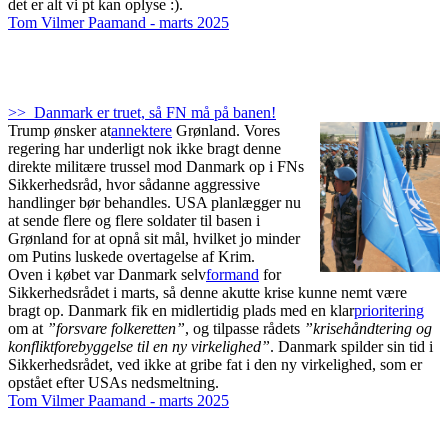
det er alt vi pt kan oplyse :).
Tom Vilmer Paamand - marts 2025
>> Danmark er truet, så FN må på banen!
Trump ønsker at
annektere
Grønland. Vores
regering har underligt nok ikke bragt denne
direkte militære trussel mod Danmark op i FNs
Sikkerhedsråd, hvor sådanne aggressive
handlinger bør behandles. USA planlægger nu
at sende flere og flere soldater til basen i
Grønland for at opnå sit mål, hvilket jo minder
om Putins luskede overtagelse af Krim.
Oven i købet var Danmark selv
formand
for
Sikkerhedsrådet i marts, så denne akutte krise kunne nemt være
bragt op. Danmark fik en midlertidig plads med en klar
prioritering
om at
”forsvare folkeretten”
, og tilpasse rådets
”krisehåndtering og
konfliktforebyggelse til en ny virkelighed”
. Danmark spilder sin tid i
Sikkerhedsrådet, ved ikke at gribe fat i den ny virkelighed, som er
opstået efter USAs nedsmeltning.
Tom Vilmer Paamand - marts 2025