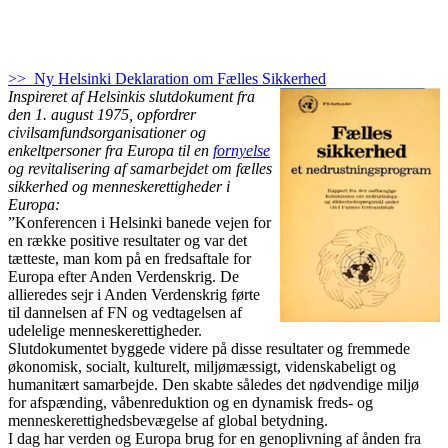
>> Ny Helsinki Deklaration om Fælles Sikkerhed
Inspireret af Helsinkis slutdokument fra
den 1. august 1975, opfordrer
civilsamfundsorganisationer og
enkeltpersoner fra Europa til en
fornyelse
og revitalisering af samarbejdet om fælles
sikkerhed og menneskerettigheder i
Europa:
”Konferencen i Helsinki banede vejen for
en række positive resultater og var det
tætteste, man kom på en fredsaftale for
Europa efter Anden Verdenskrig. De
allieredes sejr i Anden Verdenskrig førte
til dannelsen af FN og vedtagelsen af
udelelige menneskerettigheder.
Slutdokumentet byggede videre på disse resultater og fremmede
økonomisk, socialt, kulturelt, miljømæssigt, videnskabeligt og
humanitært samarbejde. Den skabte således det nødvendige miljø
for afspænding, våbenreduktion og en dynamisk freds- og
menneskerettighedsbevægelse af global betydning.
I dag har verden og Europa brug for en genoplivning af ånden fra