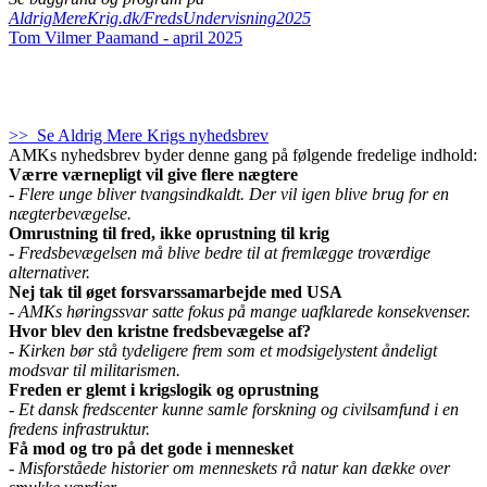
AldrigMereKrig.dk/FredsUndervisning2025
Tom Vilmer Paamand - april 2025
>> Se Aldrig Mere Krigs nyhedsbrev
AMKs nyhedsbrev byder denne gang på følgende fredelige indhold:
Værre værnepligt vil give flere nægtere
- Flere unge bliver tvangsindkaldt. Der vil igen blive brug for en
nægterbevægelse.
Omrustning til fred, ikke oprustning til krig
- Fredsbevægelsen må blive bedre til at fremlægge troværdige
alternativer.
Nej tak til øget forsvarssamarbejde med USA
- AMKs høringssvar satte fokus på mange uafklarede konsekvenser.
Hvor blev den kristne fredsbevægelse af?
- Kirken bør stå tydeligere frem som et modsigelystent åndeligt
modsvar til militarismen.
Freden er glemt i krigslogik og oprustning
- Et dansk fredscenter kunne samle forskning og civilsamfund i en
fredens infrastruktur.
Få mod og tro på det gode i mennesket
- Misforståede historier om menneskets rå natur kan dække over