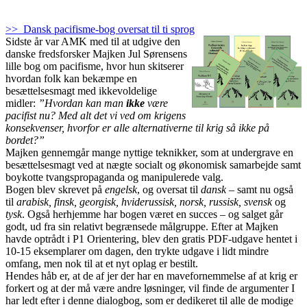
>> Dansk pacifisme-bog oversat til ti sprog
Sidste år var AMK med til at udgive den
danske fredsforsker Majken Jul Sørensens
lille bog om pacifisme, hvor hun skitserer
hvordan folk kan bekæmpe en
besættelsesmagt med ikkevoldelige
midler:
”Hvordan kan man
ikke
være
pacifist nu? Med alt det vi ved om krigens
konsekvenser, hvorfor er alle alternativerne til krig så ikke på
bordet?”
Majken gennemgår mange nyttige teknikker, som at undergrave en
besættelsesmagt ved at nægte socialt og økonomisk samarbejde samt
boykotte tvangspropaganda og manipulerede valg.
Bogen blev skrevet på
engelsk
, og oversat til
dansk
– samt nu også
til
arabisk, finsk, georgisk, hviderussisk, norsk, russisk, svensk
og
tysk
. Også herhjemme har bogen været en succes – og salget går
godt, ud fra sin relativt begrænsede målgruppe. Efter at Majken
havde optrådt i P1 Orientering, blev den gratis PDF-udgave hentet i
10-15 eksemplarer om dagen, den trykte udgave i lidt mindre
omfang, men nok til at et nyt oplag er bestilt.
Hendes håb er, at de af jer der har en mavefornemmelse af at krig er
forkert og at der må være andre løsninger, vil finde de argumenter I
har ledt efter i denne dialogbog, som er dedikeret til alle de modige