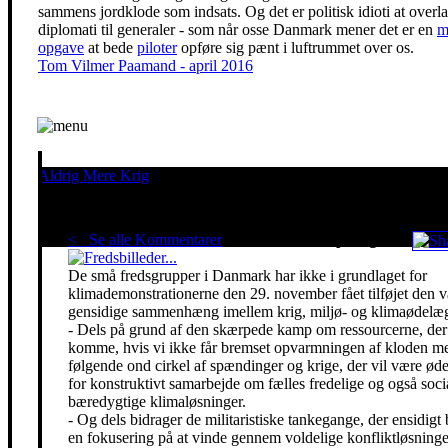
sammens jordklode som indsats. Og det er politisk idioti at overl
diplomati til generaler - som når osse Danmark mener det er en
m
opgave
at bede
piloter
opføre sig pænt i luftrummet over os.
Tom Vilmer Paamand - april 2016
Aldrig Mere Krig
Pacifisme er en livsholdning
< Se alle Kommentarer
Red klimaet - stop krigen!
De små fredsgrupper i Danmark har ikke i grundlaget for
klimademonstrationerne den 29. november fået tilføjet den 
gensidige sammenhæng imellem krig, miljø- og klimaødelæg
- Dels på grund af den skærpede kamp om ressourcerne, der 
komme, hvis vi ikke får bremset opvarmningen af kloden m
følgende ond cirkel af spændinger og krige, der vil være ø
for konstruktivt samarbejde om fælles fredelige og også soci
bæredygtige klimaløsninger.
- Og dels bidrager de militaristiske tankegange, der ensidigt 
en fokusering på at vinde gennem voldelige konfliktløsning