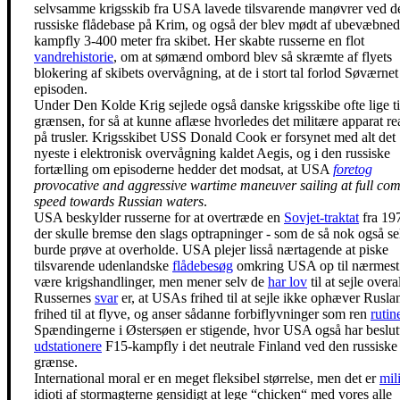
selvsamme krigsskib fra USA lavede tilsvarende manøvrer ved d
russiske flådebase på Krim, og også der blev mødt af ubevæbne
kampfly 3-400 meter fra skibet. Her skabte russerne en flot
vandrehistorie
, om at sømænd ombord blev så skræmte af flyets
blokering af skibets overvågning, at de i stort tal forlod Søværnet 
episoden.
Under Den Kolde Krig sejlede også danske krigsskibe ofte lige ti
grænsen, for så at kunne aflæse hvorledes det militære apparat re
på trusler. Krigsskibet USS Donald Cook er forsynet med alt det
nyeste i elektronisk overvågning kaldet Aegis, og i den russiske
fortælling om episoderne hedder det modsat, at USA
foretog
provocative and aggressive wartime maneuver sailing at full co
speed towards Russian waters
.
USA beskylder russerne for at overtræde en
Sovjet-traktat
fra 19
der skulle bremse den slags optrapninger - som de så nok også se
burde prøve at overholde. USA plejer lisså nærtagende at piske
tilsvarende udenlandske
flådebesøg
omkring USA op til nærmest
være krigshandlinger, men mener selv de
har lov
til at sejle overal
Russernes
svar
er, at USAs frihed til at sejle ikke ophæver Rusla
frihed til at flyve, og anser sådanne forbiflyvninger som ren
rutin
Spændingerne i Østersøen er stigende, hvor USA også har beslutt
udstationere
F15-kampfly i det neutrale Finland ved den russiske
grænse.
International moral er en meget fleksibel størrelse, men det er
mil
idioti af stormagterne gensidigt at lege “chicken“ med vores alle