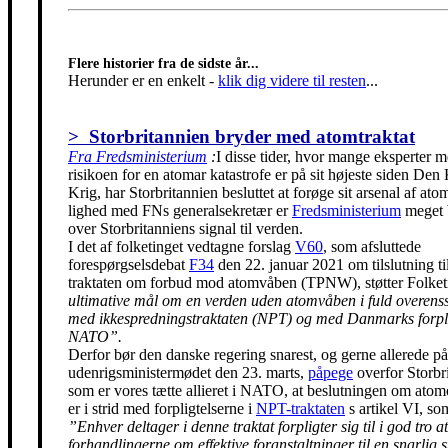
Flere historier fra de sidste år...
Herunder er en enkelt
-
klik dig videre til resten
...
> Storbritannien bryder med atomtraktat
Fra Fredsministerium
:
I disse tider, hvor mange eksperter m
risikoen for en atomar katastrofe er på sit højeste siden Den
Krig, har Storbritannien besluttet at forøge sit arsenal af ato
lighed med FNs generalsekretær er
Fredsministerium
meget 
over Storbritanniens signal til verden.
I det af folketinget vedtagne forslag
V60
, som afsluttede
forespørgselsdebat
F34
den 22. januar 2021 om tilslutning t
traktaten om forbud mod atomvåben (TPNW), støtter Folke
ultimative mål om en verden uden atomvåben i fuld overen
med ikkespredningstraktaten (NPT) og med Danmarks forpli
NATO”.
Derfor bør den danske regering snarest, og gerne allerede på
udenrigsministermødet den 23. marts,
påpege
overfor Storbr
som er vores tætte allieret i NATO, at beslutningen om ato
er i strid med forpligtelserne i
NPT-traktaten
s artikel VI, so
”Enhver deltager i denne traktat forpligter sig til i god tro at
forhandlingerne om effektive foranstaltninger til en snarlig 