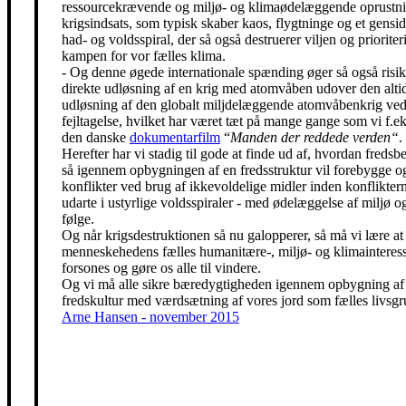
ressourcekrævende og miljø- og klimaødelæggende oprustni
krigsindsats, som typisk skaber kaos, flygtninge og et gensidi
had- og voldsspiral, der så også destruerer viljen og prioriter
kampen for vor fælles klima.
- Og denne øgede internationale spænding øger så også risik
direkte udløsning af en krig med atomvåben udover den alti
udløsning af den globalt miljdelæggende atomvåbenkrig ved
fejltagelse, hvilket har været tæt på mange gange som vi f.eks
den danske
dokumentarfilm
“
Manden der reddede verden“
.
Herefter har vi stadig til gode at finde ud af, hvordan freds
så igennem opbygningen af en fredsstruktur vil forebygge o
konflikter ved brug af ikkevoldelige midler inden konfliktern
udarte i ustyrlige voldsspiraler - med ødelæggelse af miljø og
følge.
Og når krigsdestruktionen så nu galopperer, så må vi lære at 
menneskehedens fælles humanitære-, miljø- og klimainteress
forsones og gøre os alle til vindere.
Og vi må alle sikre bæredygtigheden igennem opbygning af
fredskultur med værdsætning af vores jord som fælles livsgr
Arne Hansen - november 2015