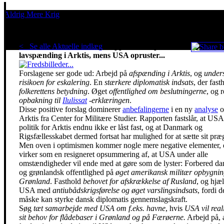
Aldrig Mere Krig
Pacifisme er en livsholdning
< Se alle Aktuelle indlæg
.
Rapport: Sats på
lavspænding i Arktis, mens USA opruster...
Forslagene ser gode ud: Arbejd på
afspænding i Arktis
, og
under
risikoen for eskalering
. En
stærkere diplomatisk indsats
, der fast
folkerettens betydning
. Øget
offentlighed om beslutningerne
, og r
opbakning til
Ilulissat
-erklæringen
.
Disse positive forslag dominerer
anbefalingerne
i en ny
analyse
o
Arktis fra Center for Militære Studier. Rapporten fastslår, at USA
politik for Arktis endnu ikke er låst fast, og at Danmark og
Rigsfællesskabet dermed fortsat har mulighed for at sætte sit præ
Men oven i optimismen kommer nogle mere negative elementer, 
virker som en resigneret opsummering af, at USA under alle
omstændigheder vil ende med at gøre som de lyster: Forbered da
og grønlandsk offentlighed på
øget amerikansk militær opbygnin
Grønland
. Fasthold
behovet for afskrækkelse af Rusland
, og hjæ
USA med
antiubådskrigsførelse og øget varslingsindsats
, fordi d
måske kan styrke dansk diplomatis gennemslagskraft.
Søg
tæt samarbejde med USA om f.eks. havne
, hvis
USA vil real
sit behov for flådebaser i Grønland og på Færøerne.
Arbejd på, 