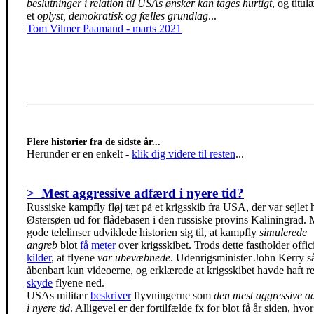
beslutninger i relation til USAs ønsker kan tages hurtigt
, og titul
et
oplyst, demokratisk og fælles grundlag
...
Tom Vilmer Paamand - marts 2021
Flere historier fra de sidste år...
Herunder er en enkelt
-
klik dig videre til resten
...
> Mest aggressive adfærd i nyere tid?
Russiske kampfly fløj tæt på et krigsskib fra USA, der var sejlet he
Østersøen ud for flådebasen i den russiske provins Kaliningrad.
gode telelinser udviklede historien sig til, at kampfly
simulerede
angreb
blot
få meter
over krigsskibet. Trods dette fastholder offici
kilder
, at flyene
var ubevæbnede
. Udenrigsminister John Kerry s
åbenbart kun videoerne, og erklærede at krigsskibet havde haft ret 
skyde
flyene ned.
USAs militær
beskriver
flyvningerne som
den mest aggressive a
i nyere tid
. Alligevel er der fortilfælde fx for blot få år siden, hvor