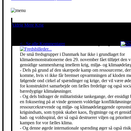
Aldrig Mere Krig
Pacifisme er en livsholdning
< Se alle Kommentarer
Red klimaet - stop krigen!
De små fredsgrupper i Danmark har ikke i grundlaget for
klimademonstrationerne den 29. november fået tilføjet den 
gensidige sammenhæng imellem krig, miljø- og klimaødelæg
- Dels på grund af den skærpede kamp om ressourcerne, der 
komme, hvis vi ikke får bremset opvarmningen af kloden m
følgende ond cirkel af spændinger og krige, der vil være ø
for konstruktivt samarbejde om fælles fredelige og også soci
bæredygtige klimaløsninger.
- Og dels bidrager de militaristiske tankegange, der ensidigt 
en fokusering på at vinde gennem voldelige konfliktløsning
ressourcekrævende og miljø- og klimaødelæggende oprustni
krigsindsats, som typisk skaber kaos, flygtninge og et gensidi
had- og voldsspiral, der så også destruerer viljen og prioriter
kampen for vor fælles klima.
- Og denne øgede internationale spænding øger så også risik