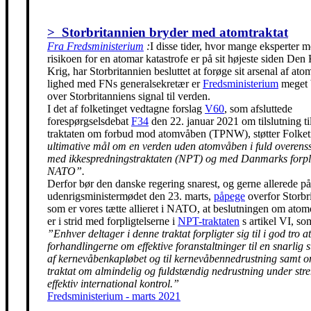
> Storbritannien bryder med atomtraktat
Fra Fredsministerium
:
I disse tider, hvor mange eksperter m
risikoen for en atomar katastrofe er på sit højeste siden Den
Krig, har Storbritannien besluttet at forøge sit arsenal af ato
lighed med FNs generalsekretær er
Fredsministerium
meget 
over Storbritanniens signal til verden.
I det af folketinget vedtagne forslag
V60
, som afsluttede
forespørgselsdebat
F34
den 22. januar 2021 om tilslutning t
traktaten om forbud mod atomvåben (TPNW), støtter Folke
ultimative mål om en verden uden atomvåben i fuld overen
med ikkespredningstraktaten (NPT) og med Danmarks forpli
NATO”.
Derfor bør den danske regering snarest, og gerne allerede på
udenrigsministermødet den 23. marts,
påpege
overfor Storbr
som er vores tætte allieret i NATO, at beslutningen om ato
er i strid med forpligtelserne i
NPT-traktaten
s artikel VI, so
”Enhver deltager i denne traktat forpligter sig til i god tro at
forhandlingerne om effektive foranstaltninger til en snarlig 
af kernevåbenkapløbet og til kernevåbennedrustning samt 
traktat om almindelig og fuldstændig nedrustning under str
effektiv international kontrol.”
Fredsministerium - marts 2021