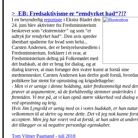
> EB: Fredsaktivisme er “rendyrket had“?!?
I en besynderlig
reportage
i Ekstra Bladet den
24. juni blev aktivister fra Fredsministerium
beskrevet som “
ekstremister“
og som “
et
udtryk for rendyrket had“
. Den avis spreder
åbenbart spalterne for hvad som helst...
Carsten Andersen, der er bestyrelsesmedlem i
Fredsministerium, forklarer i et svar, at
Fredsministerium deltog på Folkemødet med
det budskab, at der er brug for dialog, og at
dialog kræver, at man forsøger den svære kunst at forstå sine
medmennesker. Carsten Andersen kan derfor godt forstå, hvorda
politikere har stemt for oprustning og krigsdeltagelse:
- Men vi er uenige i denne holdning, taler fredsommeligt med d
prøver at argumentere, så de forhåbentlig stemmer anderledes i
fremtiden. Vi tror på, at vi kan opnå større sikkerhed ved dialog 
ved oprustning og krig.
Hvis
Jim Lyngvild er uenig med os i vores budskab, er han natur
velkommen til at skrive og mene dette. Det vil jeg nok kunne fors
acceptere. Men jeg har svært ved at forstå, at han uden at under
det tillægger os så negative personlige egenskaber.
Tom Vilmer Paamand - juli 2018