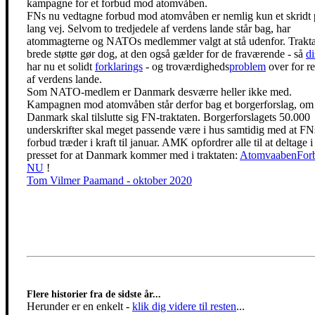
kampagne for et forbud mod atomvåben.
FNs nu vedtagne forbud mod atomvåben er nemlig kun et skridt 
lang vej. Selvom to tredjedele af verdens lande står bag, har
atommagterne og NATOs medlemmer valgt at stå udenfor. Trakta
brede støtte gør dog, at den også gælder for de fraværende - så
di
har nu et solidt
forklarings
- og troværdigheds
problem
over for re
af verdens lande.
Som NATO-medlem er Danmark desværre heller ikke med.
Kampagnen mod atomvåben står derfor bag et borgerforslag, om 
Danmark skal tilslutte sig FN-traktaten. Borgerforslagets 50.000
underskrifter skal meget passende være i hus samtidig med at FN
forbud træder i kraft til januar. AMK opfordrer alle til at deltage i
presset for at Danmark kommer med i traktaten:
AtomvaabenFor
NU
!
Tom Vilmer Paamand - oktober 2020
Flere historier fra de sidste år...
Herunder er en enkelt
-
klik dig videre til resten
...