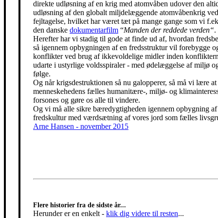
direkte udløsning af en krig med atomvåben udover den alti
udløsning af den globalt miljdelæggende atomvåbenkrig ved
fejltagelse, hvilket har været tæt på mange gange som vi f.eks
den danske
dokumentarfilm
“
Manden der reddede verden“
.
Herefter har vi stadig til gode at finde ud af, hvordan freds
så igennem opbygningen af en fredsstruktur vil forebygge o
konflikter ved brug af ikkevoldelige midler inden konfliktern
udarte i ustyrlige voldsspiraler - med ødelæggelse af miljø og
følge.
Og når krigsdestruktionen så nu galopperer, så må vi lære at 
menneskehedens fælles humanitære-, miljø- og klimainteress
forsones og gøre os alle til vindere.
Og vi må alle sikre bæredygtigheden igennem opbygning af
fredskultur med værdsætning af vores jord som fælles livsgr
Arne Hansen - november 2015
Flere historier fra de sidste år...
Herunder er en enkelt
-
klik dig videre til resten
...