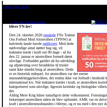
Aldrig Mere Krig
Pacifisme er en livsholdning
< Se alle Kommentarer
Forbud mod atomvåben
bliver FN-lov!
Den 24. oktober 2020
opnåede
FNs Traktat
Om Forbud Mod Atomvåben (TPNW) at
halvtreds lande havde
ratificeret
. Med dette
nødvendige antal støtter bag sig, vil
traktaten træde i kraft om 90 dage - så fra
den 22. januar er atomvåben formelt dømt
ulovlige. Forbuddet gælder alt fra udvikling
og afprøvning over besiddelse til trusler
samt ikke mindst brug af atomvåben. Dette
er en historisk milepæl, for atomvåben var det eneste
masseødelæggelsesvåben, der endnu ikke var forbudt i henhold ti
international lov. Når traktaten træder i kraft, er atomvåben korre
kategoriseret som ulovlige, ligesom kemiske og biologiske våben
det.
Aldrig Mere Krig hilser naturligvis dette velkomment. Foreninge
bekæmpet atomvåben siden de blev opfundet. AMK var en driv
kraft i atomvåbenmodstanden i 60erne, og er nu med i den nye d