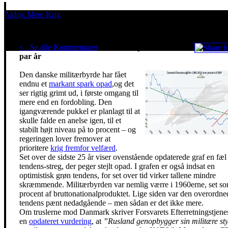
Aldrig Mere Krig
Pacifisme er en livsholdning
< Se alle Kommentarer
Danmark opruster vildt i et
par år
Den danske militærbyrde har fået
endnu et
markant spark opad
,og det
ser rigtig grimt ud, i første omgang til
mere end en fordobling. Den
igangværende pukkel er planlagt til at
skulle falde en anelse igen, til et
stabilt højt niveau på to procent – og
regeringen lover fremover at
prioritere
krig fremfor velfærd
.
Set over de sidste 25 år viser ovenstående opdaterede graf en fæl
tendens-streg, der peger stejlt opad. I grafen er også indsat en
optimistisk grøn tendens, for set over tid virker tallene mindre
skræmmende. Militærbyrden var nemlig værre i 1960erne, set s
procent af bruttonationalproduktet. Lige siden var den overordne
tendens pænt nedadgående – men sådan er det ikke mere.
Om truslerne mod Danmark skriver Forsvarets Efterretningstjenes
en
opdateret vurdering
, at
”Rusland genopbygger sin militære st