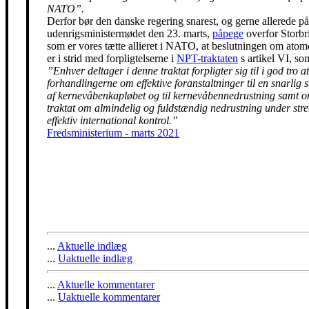
NATO”.
Derfor bør den danske regering snarest, og gerne allerede på
udenrigsministermødet den 23. marts,
påpege
overfor Storbr
som er vores tætte allieret i NATO, at beslutningen om ato
er i strid med forpligtelserne i
NPT-traktaten
s artikel VI, so
”Enhver deltager i denne traktat forpligter sig til i god tro at
forhandlingerne om effektive foranstaltninger til en snarlig 
af kernevåbenkapløbet og til kernevåbennedrustning samt 
traktat om almindelig og fuldstændig nedrustning under str
effektiv international kontrol.”
Fredsministerium - marts 2021
...
Aktuelle indlæg
...
Uaktuelle indlæg
...
Aktuelle kommentarer
...
Uaktuelle kommentarer