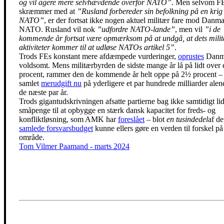
og vil agere mere selvhævdende overfor NATO”
. Men selvom F
skræmmer med at
”Rusland forbereder sin befolkning på en kri
NATO”
, er der fortsat ikke nogen aktuel militær fare mod Danm
NATO. Rusland vil nok
”udfordre NATO-lande”
, men vil
”i de
kommende år fortsat være opmærksom på at undgå, at dets mili
aktiviteter kommer til at udløse NATOs artikel 5”
.
Trods FEs konstant mere afdæmpede vurderinger,
oprustes
Danm
voldsomt. Mens militærbyrden de sidste mange år lå på lidt over 
procent, rammer den de kommende år helt oppe på 2½ procent –
samlet
merudgift nu
på yderligere et par hundrede milliarder alen
de næste par år.
Trods gigantudskrivningen afsatte partierne bag ikke samtidigt lid
småpenge til at opbygge en stærk dansk kapacitet for freds- og
konfliktløsning, som AMK har
foreslået
– blot
en tusindedel
af de
samlede forsvarsbudget
kunne ellers gøre en verden til forskel på
område.
Tom Vilmer Paamand - marts 2024