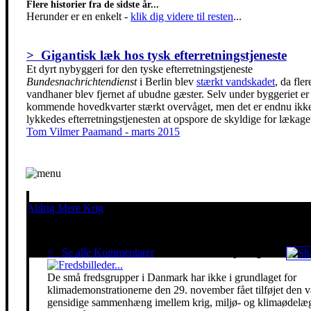
Flere historier fra de sidste år...
Herunder er en enkelt
-
klik dig videre til resten
...
> Gigantisk læk hos tysk efterretningstjeneste
Et dyrt nybyggeri for den tyske efterretningstjeneste
Bundesnachrichtendienst
i Berlin blev
stærkt vandskadet
, da fler
vandhaner blev fjernet af ubudne gæster. Selv under byggeriet er
kommende hovedkvarter stærkt overvåget, men det er endnu ikk
lykkedes efterretningstjenesten at opspore de skyldige for lækage
Tom Vilmer Paamand - marts 2015
Aldrig Mere Krig
Pacifisme er en livsholdning
< Se alle Kommentarer
Red klimaet - stop krigen!
De små fredsgrupper i Danmark har ikke i grundlaget for
klimademonstrationerne den 29. november fået tilføjet den 
gensidige sammenhæng imellem krig, miljø- og klimaødelæg