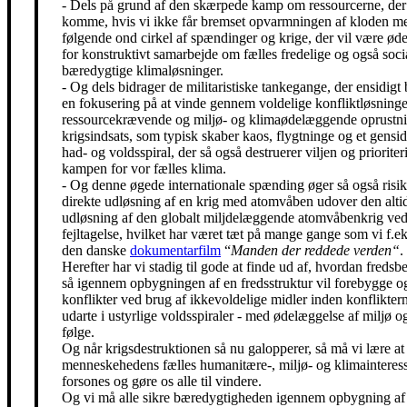
- Dels på grund af den skærpede kamp om ressourcerne, der 
komme, hvis vi ikke får bremset opvarmningen af kloden m
følgende ond cirkel af spændinger og krige, der vil være ø
for konstruktivt samarbejde om fælles fredelige og også soci
bæredygtige klimaløsninger.
- Og dels bidrager de militaristiske tankegange, der ensidigt 
en fokusering på at vinde gennem voldelige konfliktløsning
ressourcekrævende og miljø- og klimaødelæggende oprustni
krigsindsats, som typisk skaber kaos, flygtninge og et gensidi
had- og voldsspiral, der så også destruerer viljen og prioriter
kampen for vor fælles klima.
- Og denne øgede internationale spænding øger så også risik
direkte udløsning af en krig med atomvåben udover den alti
udløsning af den globalt miljdelæggende atomvåbenkrig ved
fejltagelse, hvilket har været tæt på mange gange som vi f.eks
den danske
dokumentarfilm
“
Manden der reddede verden“
.
Herefter har vi stadig til gode at finde ud af, hvordan freds
så igennem opbygningen af en fredsstruktur vil forebygge o
konflikter ved brug af ikkevoldelige midler inden konfliktern
udarte i ustyrlige voldsspiraler - med ødelæggelse af miljø og
følge.
Og når krigsdestruktionen så nu galopperer, så må vi lære at 
menneskehedens fælles humanitære-, miljø- og klimainteress
forsones og gøre os alle til vindere.
Og vi må alle sikre bæredygtigheden igennem opbygning af