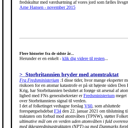
fredskultur med værdsætning af vores jord som fælles livsgr
Arne Hansen - november 2015
Flere historier fra de sidste år...
Herunder er en enkelt
-
klik dig videre til resten
...
> Storbritannien bryder med atomtraktat
Fra Fredsministerium
:
I disse tider, hvor mange eksperter m
risikoen for en atomar katastrofe er på sit højeste siden Den
Krig, har Storbritannien besluttet at forøge sit arsenal af ato
lighed med FNs generalsekretær er
Fredsministerium
meget 
over Storbritanniens signal til verden.
I det af folketinget vedtagne forslag
V60
, som afsluttede
forespørgselsdebat
F34
den 22. januar 2021 om tilslutning t
traktaten om forbud mod atomvåben (TPNW), støtter Folke
ultimative mål om en verden uden atomvåben i fuld overen
med ikkespredningstraktaten (NPT) og med Danmarks forpli