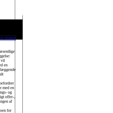
væsentlige
gelse:
vil
ed en
delæggende
alt
befordrer
er med en
ngs- og
gt offer-,
ingen af
oen for