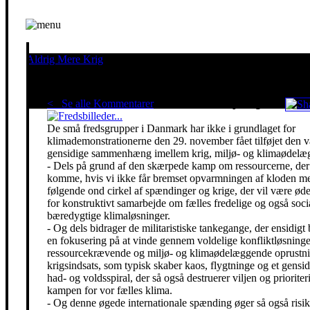
Aldrig Mere Krig
Pacifisme er en livsholdning
< Se alle Kommentarer
Red klimaet - stop krigen!
De små fredsgrupper i Danmark har ikke i grundlaget for
klimademonstrationerne den 29. november fået tilføjet den 
gensidige sammenhæng imellem krig, miljø- og klimaødelæg
- Dels på grund af den skærpede kamp om ressourcerne, der 
komme, hvis vi ikke får bremset opvarmningen af kloden m
følgende ond cirkel af spændinger og krige, der vil være ø
for konstruktivt samarbejde om fælles fredelige og også soci
bæredygtige klimaløsninger.
- Og dels bidrager de militaristiske tankegange, der ensidigt 
en fokusering på at vinde gennem voldelige konfliktløsning
ressourcekrævende og miljø- og klimaødelæggende oprustni
krigsindsats, som typisk skaber kaos, flygtninge og et gensidi
had- og voldsspiral, der så også destruerer viljen og prioriter
kampen for vor fælles klima.
- Og denne øgede internationale spænding øger så også risik