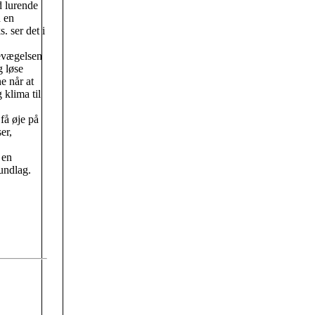
d lurende
 en
. ser det i
bevægelsen
g løse
e når at
 klima til
få øje på
er,
 en
undlag.