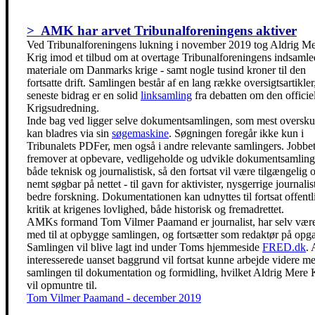
> AMK har arvet Tribunalforeningens aktiver
Ved Tribunalforeningens lukning i november 2019 tog Aldrig M
Krig imod et tilbud om at overtage Tribunalforeningens indsamle
materiale om Danmarks krige - samt nogle tusind kroner til den
fortsatte drift. Samlingen består af en lang række oversigtsartikler
seneste bidrag er en solid
linksamling
fra debatten om den officie
Krigsudredning.
Inde bag ved ligger selve dokumentsamlingen, som mest oversku
kan bladres via sin
søgemaskine
. Søgningen foregår ikke kun i
Tribunalets PDFer, men også i andre relevante samlingers. Jobbet
fremover at opbevare, vedligeholde og udvikle dokumentsamlin
både teknisk og journalistisk, så den fortsat vil være tilgængelig 
nemt søgbar på nettet - til gavn for aktivister, nysgerrige journalis
bedre forskning. Dokumentationen kan udnyttes til fortsat offentl
kritik at krigenes lovlighed, både historisk og fremadrettet.
AMKs formand Tom Vilmer Paamand er journalist, har selv vær
med til at opbygge samlingen, og fortsætter som redaktør på opg
Samlingen vil blive lagt ind under Toms hjemmeside
FRED.dk
. 
interesserede uanset baggrund vil fortsat kunne arbejde videre m
samlingen til dokumentation og formidling, hvilket Aldrig Mere 
vil opmuntre til.
Tom Vilmer Paamand - december 2019