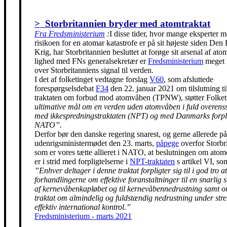
> Storbritannien bryder med atomtraktat
Fra Fredsministerium
:
I disse tider, hvor mange eksperter m
risikoen for en atomar katastrofe er på sit højeste siden Den
Krig, har Storbritannien besluttet at forøge sit arsenal af ato
lighed med FNs generalsekretær er
Fredsministerium
meget 
over Storbritanniens signal til verden.
I det af folketinget vedtagne forslag
V60
, som afsluttede
forespørgselsdebat
F34
den 22. januar 2021 om tilslutning t
traktaten om forbud mod atomvåben (TPNW), støtter Folke
ultimative mål om en verden uden atomvåben i fuld overen
med ikkespredningstraktaten (NPT) og med Danmarks forpli
NATO”.
Derfor bør den danske regering snarest, og gerne allerede på
udenrigsministermødet den 23. marts,
påpege
overfor Storbr
som er vores tætte allieret i NATO, at beslutningen om ato
er i strid med forpligtelserne i
NPT-traktaten
s artikel VI, so
”Enhver deltager i denne traktat forpligter sig til i god tro at
forhandlingerne om effektive foranstaltninger til en snarlig 
af kernevåbenkapløbet og til kernevåbennedrustning samt 
traktat om almindelig og fuldstændig nedrustning under str
effektiv international kontrol.”
Fredsministerium - marts 2021