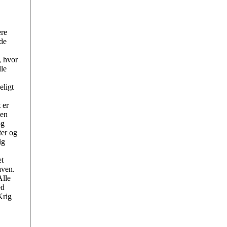
ere
de
, hvor
lle
eligt
 er
gen
og
ter og
ig
et
aven.
Alle
ed
Krig