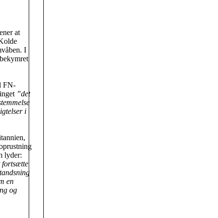
ener at
 Kolde
mvåben. I
bekymret
il FN-
tinget
”det
sstemmelse
gtelser i
itannien,
moprustning
m lyder:
 fortsætte
standsning
om en
eng og