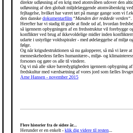
direkte udløsning af en krig med atomvåben udover den alti
udløsning af den globalt miljdelæggende atomvåbenkrig ved
fejltagelse, hvilket har været tæt på mange gange som vi f.eks
den danske
dokumentarfilm
“
Manden der reddede verden“
.
Herefter har vi stadig til gode at finde ud af, hvordan freds
så igennem opbygningen af en fredsstruktur vil forebygge o
konflikter ved brug af ikkevoldelige midler inden konfliktern
udarte i ustyrlige voldsspiraler - med ødelæggelse af miljø og
følge.
Og når krigsdestruktionen så nu galopperer, så må vi lære at 
menneskehedens fælles humanitære-, miljø- og klimainteress
forsones og gøre os alle til vindere.
Og vi må alle sikre bæredygtigheden igennem opbygning af
fredskultur med værdsætning af vores jord som fælles livsgr
Arne Hansen - november 2015
Flere historier fra de sidste år...
Herunder er en enkelt
-
klik dig videre til resten
...