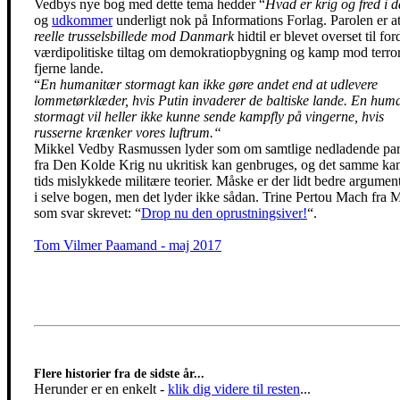
Vedbys nye bog med dette tema hedder “
Hvad er krig og fred i 
og
udkommer
underligt nok på Informations Forlag. Parolen er a
reelle trusselsbillede mod Danmark
hidtil er blevet overset til for
værdipolitiske tiltag om demokratiopbygning og kamp mod terror
fjerne lande.
“
En humanitær stormagt kan ikke gøre andet end at udlevere
lommetørklæder, hvis Putin invaderer de baltiske lande. En hum
stormagt vil heller ikke kunne sende kampfly på vingerne, hvis
russerne krænker vores luftrum.“
Mikkel Vedby Rasmussen lyder som om samtlige nedladende par
fra Den Kolde Krig nu ukritisk kan genbruges, og det samme ka
tids mislykkede militære teorier. Måske er der lidt bedre argumen
i selve bogen, men det lyder ikke sådan. Trine Pertou Mach fra 
som svar skrevet: “
Drop nu den oprustningsiver!
“.
Tom Vilmer Paamand - maj 2017
Flere historier fra de sidste år...
Herunder er en enkelt
-
klik dig videre til resten
...