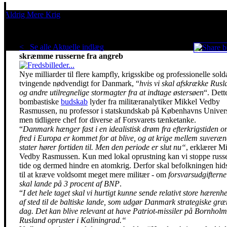
Aldrig Mere Krig
Pacifisme er en livsholdning
< Se alle Aktuelle indlæg
.
Dansk militær skal
skræmme russerne fra angreb
Nye milliarder til flere kampfly, krigsskibe og professionelle solda
tvingende nødvendigt for Danmark, “
hvis vi skal afskrække Rusl
og andre utilregnelige stormagter fra at indtage østersøen
“. Dett
bombastiske
budskab
lyder fra militæranalytiker Mikkel Vedby
Rasmussen, nu professor i statskundskab på Københavns Univers
men tidligere chef for diverse af Forsvarets tænketanke.
“
Danmark hænger fast i en idealistisk drøm fra efterkrigstiden o
fred i Europa er kommet for at blive, og at krige mellem suveræn
stater hører fortiden til. Men den periode er slut nu“
, erklærer M
Vedby Rasmussen. Kun med lokal oprustning kan vi stoppe russe
tide og dermed hindre en atomkrig. Derfor skal befolkningen hid
til at kræve voldsomt meget mere militær - om
forsvarsudgifterne
skal lande på 3 procent af BNP
.
“
I det hele taget skal vi hurtigt kunne sende relativt store hærenh
af sted til de baltiske lande, som udgør Danmark strategiske græ
dag. Det kan blive relevant at have Patriot-missiler på Bornholm
Rusland opruster i Kaliningrad.“