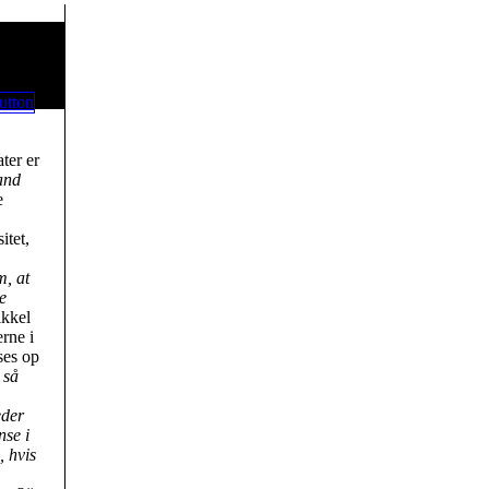
ter er
and
e
itet,
m, at
e
ikkel
rne i
ses op
 så
eder
nse i
, hvis