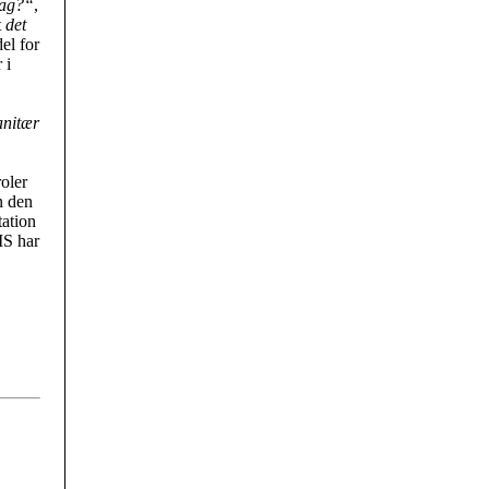
dag?“
,
t
det
del for
 i
anitær
oler
n den
tation
MS har