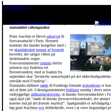
Aldrig Mere Krig
Pacifisme er en livsholdning
< Se alle Aktuelle indlæg
.
Dansk prins bliver
statsstøttet våbenpusher
Prins Joachim er blevet
udnævnt
til
forsvarsattaché i Paris. Hermed
kommer det danske kongehus med i
en
skandaleramt
gruppe af
kronede
hoveder, der sælger våben på
fædrelandets vegne.
Forsvarsministeriet
omtaler
derfor
prinsens nye funktion ret
floromvundent, med at Joakim fra
september skal “
forstærke samarbejdet på det sikkerhedspolitiske
område med Frankrig“
.
Danmarks militære
støtte
til Frankrigs fortsatte
kolonikrige
er kun
del af dette job. Udenrigsministeriet
forklarer
nemlig i deres mere
omhyggelige
stillingsbeskrivelse
, at danske forsvarsattachéer i F
også skal yde “
støtte til danske forsvarsvirksomheder, der ønsker
komme ind på det franske marked“
. Spørgsmålet er selvfølgelig 
høj grad Joachims
nye
dobbeltrolle, oven i at være begunstiget pr