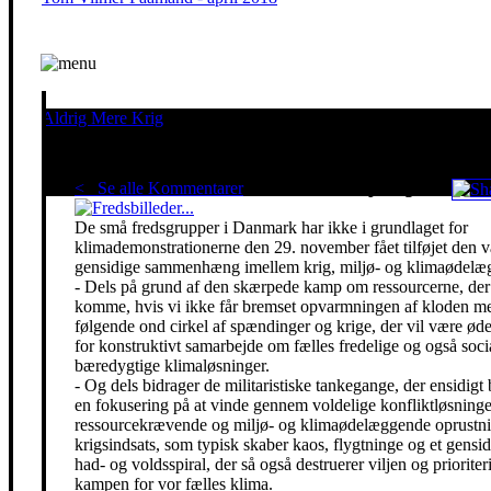
Aldrig Mere Krig
Pacifisme er en livsholdning
< Se alle Kommentarer
Red klimaet - stop krigen!
De små fredsgrupper i Danmark har ikke i grundlaget for
klimademonstrationerne den 29. november fået tilføjet den 
gensidige sammenhæng imellem krig, miljø- og klimaødelæg
- Dels på grund af den skærpede kamp om ressourcerne, der 
komme, hvis vi ikke får bremset opvarmningen af kloden m
følgende ond cirkel af spændinger og krige, der vil være ø
for konstruktivt samarbejde om fælles fredelige og også soci
bæredygtige klimaløsninger.
- Og dels bidrager de militaristiske tankegange, der ensidigt 
en fokusering på at vinde gennem voldelige konfliktløsning
ressourcekrævende og miljø- og klimaødelæggende oprustni
krigsindsats, som typisk skaber kaos, flygtninge og et gensidi
had- og voldsspiral, der så også destruerer viljen og prioriter
kampen for vor fælles klima.