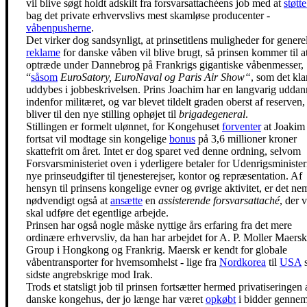
vil blive søgt holdt adskilt fra forsvarsattachéens job med at
støtt
bag det private erhvervslivs mest skamløse producenter -
våbenpusherne
.
Det virker dog sandsynligt, at prinsetitlens muligheder for genere
reklame
for danske våben vil blive brugt, så prinsen kommer til a
optræde under Dannebrog på Frankrigs gigantiske våbenmesser,
“
såsom
EuroSatory, EuroNaval og Paris Air Show“
, som det kla
uddybes i jobbeskrivelsen. Prins Joachim har en langvarig uddan
indenfor militæret, og var blevet tildelt graden oberst af reserven
bliver til den nye stilling ophøjet til
brigadegeneral
.
Stillingen er formelt ulønnet, for Kongehuset
forventer
at Joakim
fortsat vil modtage sin kongelige
bonus
på 3,6 millioner kroner
skattefrit om året. Intet er dog sparet ved denne ordning, selvom
Forsvarsministeriet oven i yderligere betaler for Udenrigsminister
nye prinseudgifter til tjenesterejser, kontor og repræsentation. Af
hensyn til prinsens kongelige evner og øvrige aktivitet, er det ne
nødvendigt også at
ansætte
en
assisterende forsvarsattaché
, der v
skal udføre det egentlige arbejde.
Prinsen har også nogle måske nyttige års erfaring fra det mere
ordinære erhvervsliv, da han har arbejdet for A. P. Moller Maersk
Group i Hongkong og Frankrig. Maersk er kendt for globale
våbentransporter for hvemsomhelst - lige fra
Nordkorea
til
USA
s
sidste angrebskrige mod Irak.
Trods et statsligt job til prinsen fortsætter hermed privatiseringen 
danske kongehus, der jo længe har været
opkøbt
i bidder genne