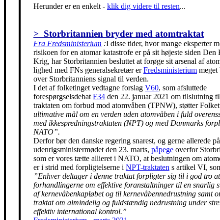
Herunder er en enkelt
-
klik dig videre til resten
...
> Storbritannien bryder med atomtraktat
Fra Fredsministerium
:
I disse tider, hvor mange eksperter m
risikoen for en atomar katastrofe er på sit højeste siden Den
Krig, har Storbritannien besluttet at forøge sit arsenal af ato
lighed med FNs generalsekretær er
Fredsministerium
meget 
over Storbritanniens signal til verden.
I det af folketinget vedtagne forslag
V60
, som afsluttede
forespørgselsdebat
F34
den 22. januar 2021 om tilslutning t
traktaten om forbud mod atomvåben (TPNW), støtter Folke
ultimative mål om en verden uden atomvåben i fuld overen
med ikkespredningstraktaten (NPT) og med Danmarks forpli
NATO”.
Derfor bør den danske regering snarest, og gerne allerede på
udenrigsministermødet den 23. marts,
påpege
overfor Storbr
som er vores tætte allieret i NATO, at beslutningen om ato
er i strid med forpligtelserne i
NPT-traktaten
s artikel VI, so
”Enhver deltager i denne traktat forpligter sig til i god tro at
forhandlingerne om effektive foranstaltninger til en snarlig 
af kernevåbenkapløbet og til kernevåbennedrustning samt 
traktat om almindelig og fuldstændig nedrustning under str
effektiv international kontrol.”