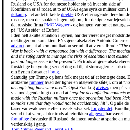
Rusland og USA for det meste holder sig på hver sin side af.
Konflikten er så rodet, at to af USAs egne syriske militser kom i
ildkamp
. I et andet tilfælde
dræbte
USA efter sigende flere hundr
russere, men det snakker ingen højt om, for de døde var lejesoldat
det russiske firma
PMC Wagner
- og kampen var om et naturgas-f
på “USAs side“ af Eufrat!
I den helt akutte situation i Syrien, har der været meget modstrid
meldinger om kontakten. FNs generalsekretær António Guterres 
advaret
om, at al kommunikation ser ud til at være afbrudt: “
The 
War is back - with a vengeance but with a difference. The mech
and the safeguards to manage the risks of escalation that existed 
past no longer seem to be present“
. På trods af generalsekretære
forståelige bekymring ser det dog ud til, at stormagternes krisetel
om Syrien fortsat er
i brug
.
Samtidig gør Trump og hans folk meget ud af at benægte dette. E
artiklerne
rummer
hvad der ligner en afslørende slåfejl, om at “
no
deconflicting lines were used“
. Også Frankrig
afviser
, men på s
vis modsigende fulgt op med at “
regular deconfliction contacts 
made with the Russian military once the operation had been kick
to make sure that they would not be accidentally hit“
. Og alle de
baser var evakuerede efter russisk advarsel,
forlyder det
. Bundlin
ser ud til at være, at der trods al retorikken
alligevel
har været
fornuftige
forvarsler til Rusland, da ingen ønsker at sparke en mu
verdenskrig i gang.
Tom Vilmer Paamand - april 2018