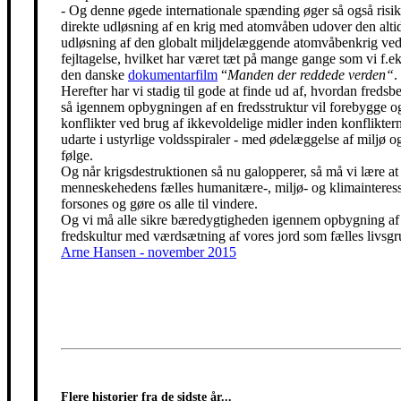
- Og denne øgede internationale spænding øger så også risik
direkte udløsning af en krig med atomvåben udover den alti
udløsning af den globalt miljdelæggende atomvåbenkrig ved
fejltagelse, hvilket har været tæt på mange gange som vi f.eks
den danske
dokumentarfilm
“
Manden der reddede verden“
.
Herefter har vi stadig til gode at finde ud af, hvordan freds
så igennem opbygningen af en fredsstruktur vil forebygge o
konflikter ved brug af ikkevoldelige midler inden konfliktern
udarte i ustyrlige voldsspiraler - med ødelæggelse af miljø og
følge.
Og når krigsdestruktionen så nu galopperer, så må vi lære at 
menneskehedens fælles humanitære-, miljø- og klimainteress
forsones og gøre os alle til vindere.
Og vi må alle sikre bæredygtigheden igennem opbygning af
fredskultur med værdsætning af vores jord som fælles livsgr
Arne Hansen - november 2015
Flere historier fra de sidste år...