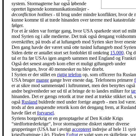
system. Stormagterne har også løbende
oprettet lignende kommunikationslinjer -
deconfliction hotlines
- til brug under mindre konflikter, hvor de 
kunne komme til at træde hinanden over tæerne med katastrofale
følger.
For et år siden var forrige gang, hvor USA sparkede stort ud mili
mod Syrien og i alle medierne. Det trak også dengang voldsomm
overskrifter, på trods af at luftangreb mod Syrien sker hver enest
Den gang havde der været små otte tusind luftangreb mod Syrien
Siden dette er antallet stort set fordoblet til omkring
15.000
. Og d
tal er fra før USAs igen angreb sammen med England og Frankri
Også det senest angreb kom efter et muligt giftangreb under
borgerkrigen, hvor 40 mennesker nu blev dræbt.
I Syrien er der stillet en
rigtig telefon
op, som officerer fra Rusla
USA bruger
mange
gange hver eneste dag. Telefonens primære
er at sikre mod sammenstød i luftrummet, men den benyttes også
andre begivenheder ser ud til at bringe de to landes militær for
tæ
hinanden. Det er gængs retorik at true med at trække stikket ud,
også
Rusland
buldrede med under forrige angreb - men lod være
trods af den anspændte retorik kom det dengang frem, at Ruslan
havde fået et
forvarsel
.
Syriens borgerkrig er en genoptagelse af Den Kolde Krigs
“stedfortræderkrige“, hvor stormagterne diskret støtter diverse
grupperinger (USA har i øvrigt
accepteret
indrejse af hele 11 syri
krigsflygtninge i år). Floden
Eufrat
er valgt som en skillelinje, s