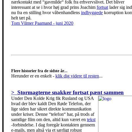
nærkontakt med “gavmilde“ folk fra erhvervslivet. Det bliver
interessant at se i hvor høj grad prins Joachim
fortsat
lader sig ind
nu fra en stilling hvor våbenhandlens
indbyggede
korruption ko
helt tæt på.
Tom Vilmer Paamand - juni 2020
Flere historier fra de sidste år...
Herunder er en enkelt
-
klik dig videre til resten
...
> Stormagterne snakker fortsat pænt sammen
Under Den Kolde Krig fik Rusland og USA
hvad der blev kaldt Den Røde Telefon, der
lige siden har sikret direkte kommunikation
under kriser. Denne “telefon“ har, på trods af
samtlige film om den, altid kun været en
tekst
-forbindelse. I dag foregår kontakten gennem
e-mails, men altså via et særligt robust