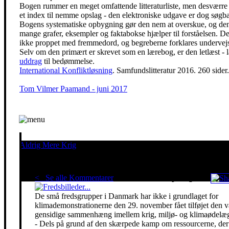
Bogen rummer en meget omfattende litteraturliste, men desværre
et index til nemme opslag - den elektroniske udgave er dog søgba
Bogens systematiske opbygning gør den nem at overskue, og de
mange grafer, eksempler og faktabokse hjælper til forståelsen. De
ikke proppet med fremmedord, og begreberne forklares undervej
Selv om den primært er skrevet som en lærebog, er den letlæst -
uddrag
til bedømmelse.
International Konfliktløsning
. Samfundslitteratur 2016. 260 sider
Tom Vilmer Paamand - juni 2017
Aldrig Mere Krig
Pacifisme er en livsholdning
< Se alle Kommentarer
Red klimaet - stop krigen!
De små fredsgrupper i Danmark har ikke i grundlaget for
klimademonstrationerne den 29. november fået tilføjet den 
gensidige sammenhæng imellem krig, miljø- og klimaødelæg
- Dels på grund af den skærpede kamp om ressourcerne, der 