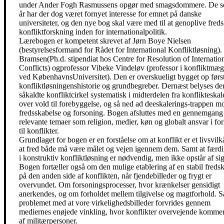
under Ander Fogh Rasmussens opgør med smagsdommere. De s
år har der dog været fornyet interesse for emnet på danske
universiteter, og den nye bog skal være med til at genoplive freds
konfliktforskning inden for internationalpolitik.
Lærebogen er kompetent skrevet af Jørn Boye Nielsen
(bestyrelsesformand for Rådet for International Konfliktløsning). 
Bramsen(Ph.d. stipendiat hos Centre for Resolution of Internatio
Conflicts) ogprofessor Vibeke Vindeløv (professor i konfliktmæg
ved KøbenhavnsUniversitet). Den er overskueligt bygget op førs
konfliktløsningenshistorie og grundbegreber. Dernæst belyses de
såkaldte konfliktcirkel systematisk i midterdelen fra konflikteskal
over vold til forebyggelse, og så ned ad deeskalerings-trappen m
fredsskabelse og forsoning. Bogen afsluttes med en gennemgang
relevante temaer som religion, medier, køn og globalt ansvar i fo
til konflikter.
Grundlaget for bogen er en forståelse om at konflikt er et livsvilk
at fred både må være målet og vejen igennem dem. Samt at færd
i konstruktiv konfliktløsning er nødvendig, men ikke opstår af sig
Bogen fortæller også om den mulige etablering af en stabil fredsk
på den anden side af konflikten, når fjendebilleder og frygt er
overvundet. Om forsoningsprocesser, hvor krænkelser gensidigt
anerkendes, og om forholdet mellem tilgivelse og magtforhold. 
problemet med at vore virkelighedsbilleder forvrides gennem
mediernes enøjede vinkling, hvor konflikter overvejende komme
af militærpersoner.