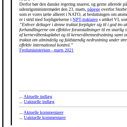
Derfor bør den danske regering snarest, og gerne allerede på
udenrigsministermødet den 23. marts,
påpege
overfor Storbr
som er vores tætte allieret i NATO, at beslutningen om ato
er i strid med forpligtelserne i
NPT-traktaten
s artikel VI, so
”Enhver deltager i denne traktat forpligter sig til i god tro at
forhandlingerne om effektive foranstaltninger til en snarlig 
af kernevåbenkapløbet og til kernevåbennedrustning samt 
traktat om almindelig og fuldstændig nedrustning under str
effektiv international kontrol.”
Fredsministerium - marts 2021
...
Aktuelle indlæg
...
Uaktuelle indlæg
...
Aktuelle kommentarer
...
Uaktuelle kommentarer