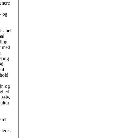
enere
- og
Isabel
nal
ling
t med
n
ering
od
 af
rhold
år, og
ighed
 selv.
ultur
Samt
nteres