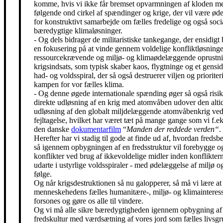
komme, hvis vi ikke får bremset opvarmningen af kloden m
følgende ond cirkel af spændinger og krige, der vil være ø
for konstruktivt samarbejde om fælles fredelige og også soci
bæredygtige klimaløsninger.
- Og dels bidrager de militaristiske tankegange, der ensidigt 
en fokusering på at vinde gennem voldelige konfliktløsning
ressourcekrævende og miljø- og klimaødelæggende oprustni
krigsindsats, som typisk skaber kaos, flygtninge og et gensidi
had- og voldsspiral, der så også destruerer viljen og prioriter
kampen for vor fælles klima.
- Og denne øgede internationale spænding øger så også risik
direkte udløsning af en krig med atomvåben udover den alti
udløsning af den globalt miljdelæggende atomvåbenkrig ved
fejltagelse, hvilket har været tæt på mange gange som vi f.eks
den danske
dokumentarfilm
“
Manden der reddede verden“
.
Herefter har vi stadig til gode at finde ud af, hvordan freds
så igennem opbygningen af en fredsstruktur vil forebygge o
konflikter ved brug af ikkevoldelige midler inden konfliktern
udarte i ustyrlige voldsspiraler - med ødelæggelse af miljø og
følge.
Og når krigsdestruktionen så nu galopperer, så må vi lære at 
menneskehedens fælles humanitære-, miljø- og klimainteress
forsones og gøre os alle til vindere.
Og vi må alle sikre bæredygtigheden igennem opbygning af
fredskultur med værdsætning af vores jord som fælles livsgr