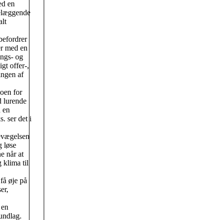
ed en
delæggende
alt
befordrer
er med en
ngs- og
gt offer-,
ingen af
oen for
d lurende
 en
. ser det i
bevægelsen
g løse
e når at
 klima til
få øje på
er,
 en
undlag.