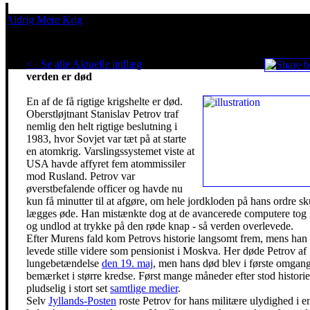
Aldrig Mere Krig
Pacifisme er en livsholdning
< Se alle Aktuelle indlæg
.
Manden der reddede
verden er død
En af de få rigtige krigshelte er død.
Oberstløjtnant Stanislav Petrov traf
nemlig den helt rigtige beslutning i
1983, hvor Sovjet var tæt på at starte
en atomkrig. Varslingssystemet viste at
USA havde affyret fem atommissiler
mod Rusland. Petrov var
øverstbefalende officer og havde nu
kun få minutter til at afgøre, om hele jordkloden på hans ordre sk
lægges øde. Han mistænkte dog at de avancerede computere tog f
og undlod at trykke på den røde knap - så verden overlevede.
Efter Murens fald kom Petrovs historie langsomt frem, mens han
levede stille videre som pensionist i Moskva. Her døde Petrov af
lungebetændelse
den 19. maj
, men hans død blev i første omgan
bemærket i større kredse. Først mange måneder efter stod historie
pludselig i stort set
samtlige medier
.
Selv
Jyllands-Posten
roste Petrov for hans militære ulydighed i e