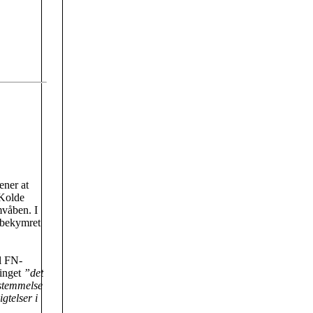
ener at
 Kolde
mvåben. I
bekymret
il FN-
tinget
”det
sstemmelse
gtelser i