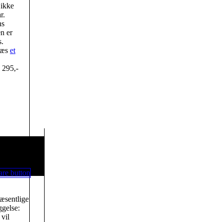
 ikke
r.
ns
n er
s.
 læs
et
. 295,-
væsentlige
gelse:
vil