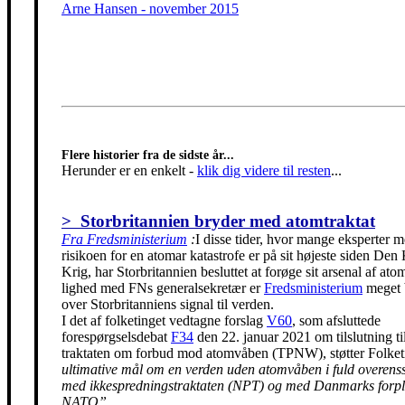
Arne Hansen - november 2015
Flere historier fra de sidste år...
Herunder er en enkelt
-
klik dig videre til resten
...
> Storbritannien bryder med atomtraktat
Fra Fredsministerium
:
I disse tider, hvor mange eksperter m
risikoen for en atomar katastrofe er på sit højeste siden Den
Krig, har Storbritannien besluttet at forøge sit arsenal af ato
lighed med FNs generalsekretær er
Fredsministerium
meget 
over Storbritanniens signal til verden.
I det af folketinget vedtagne forslag
V60
, som afsluttede
forespørgselsdebat
F34
den 22. januar 2021 om tilslutning t
traktaten om forbud mod atomvåben (TPNW), støtter Folke
ultimative mål om en verden uden atomvåben i fuld overen
med ikkespredningstraktaten (NPT) og med Danmarks forpli
NATO”.