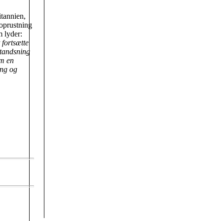
itannien,
moprustning
m lyder:
 fortsætte
standsning
om en
eng og