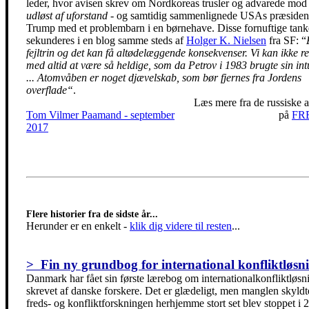
leder, hvor avisen skrev om Nordkoreas trusler og advarede mo
udløst af uforstand
- og samtidig sammenlignede USAs præsiden
Trump med et problembarn i en børnehave. Disse fornuftige tank
sekunderes i en blog samme steds af
Holger K. Nielsen
fra SF: “
fejltrin og det kan få altødelæggende konsekvenser. Vi kan ikke r
med altid at være så heldige, som da Petrov i 1983 brugte sin int
... Atomvåben er noget djævelskab, som bør fjernes fra Jordens
overflade“
.
Læs mere fra de russiske a
Tom Vilmer Paamand - september
på
FR
2017
Flere historier fra de sidste år...
Herunder er en enkelt
-
klik dig videre til resten
...
> Fin ny grundbog for international konfliktløsn
Danmark har fået sin første lærebog om internationalkonfliktløsn
skrevet af danske forskere. Det er glædeligt, men manglen skyldt
freds- og konfliktforskningen herhjemme stort set blev stoppet i 