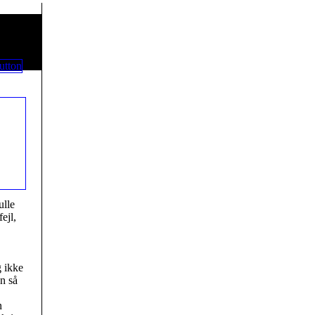
ulle
ejl,
g ikke
n så
n