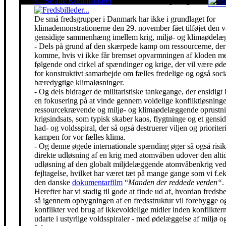
< Se alle Kommentarer
Red klimaet - stop krigen!
De små fredsgrupper i Danmark har ikke i grundlaget for
klimademonstrationerne den 29. november fået tilføjet den 
gensidige sammenhæng imellem krig, miljø- og klimaødelæg
- Dels på grund af den skærpede kamp om ressourcerne, der 
komme, hvis vi ikke får bremset opvarmningen af kloden m
følgende ond cirkel af spændinger og krige, der vil være ø
for konstruktivt samarbejde om fælles fredelige og også soci
bæredygtige klimaløsninger.
- Og dels bidrager de militaristiske tankegange, der ensidigt 
en fokusering på at vinde gennem voldelige konfliktløsning
ressourcekrævende og miljø- og klimaødelæggende oprustni
krigsindsats, som typisk skaber kaos, flygtninge og et gensidi
had- og voldsspiral, der så også destruerer viljen og prioriter
kampen for vor fælles klima.
- Og denne øgede internationale spænding øger så også risik
direkte udløsning af en krig med atomvåben udover den alti
udløsning af den globalt miljdelæggende atomvåbenkrig ved
fejltagelse, hvilket har været tæt på mange gange som vi f.eks
den danske
dokumentarfilm
“
Manden der reddede verden“
.
Herefter har vi stadig til gode at finde ud af, hvordan freds
så igennem opbygningen af en fredsstruktur vil forebygge o
konflikter ved brug af ikkevoldelige midler inden konfliktern
udarte i ustyrlige voldsspiraler - med ødelæggelse af miljø og