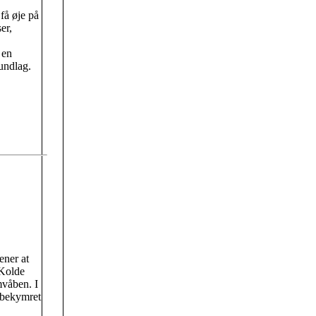
få øje på
er,
 en
undlag.
ener at
 Kolde
mvåben. I
bekymret