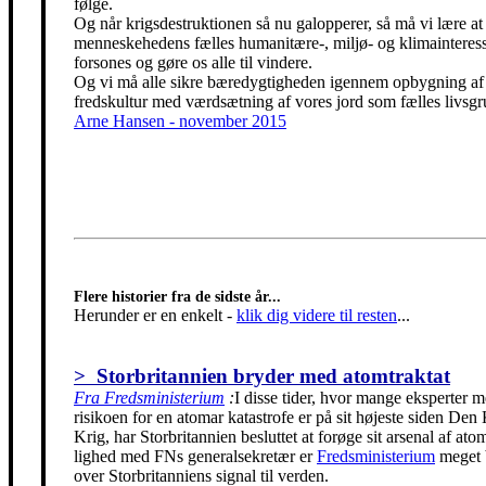
følge.
Og når krigsdestruktionen så nu galopperer, så må vi lære at 
menneskehedens fælles humanitære-, miljø- og klimainteress
forsones og gøre os alle til vindere.
Og vi må alle sikre bæredygtigheden igennem opbygning af
fredskultur med værdsætning af vores jord som fælles livsgr
Arne Hansen - november 2015
Flere historier fra de sidste år...
Herunder er en enkelt
-
klik dig videre til resten
...
> Storbritannien bryder med atomtraktat
Fra Fredsministerium
:
I disse tider, hvor mange eksperter m
risikoen for en atomar katastrofe er på sit højeste siden Den
Krig, har Storbritannien besluttet at forøge sit arsenal af ato
lighed med FNs generalsekretær er
Fredsministerium
meget 
over Storbritanniens signal til verden.