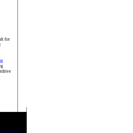
t for
t
op
Og
rdrive