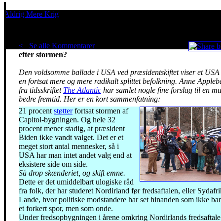
Aldrig Mere Krig
Pacifisme er en livsholdning
< Se alle Kommentarer
Politisk sameksistens i USA
efter stormen?
Den voldsomme ballade i USA ved præsidentskiftet viser et US
en fortsat mere og mere radikalt splittet befolkning. Anne Apple
fra tidsskriftet
The Atlantic
har samlet nogle fine forslag til en mu
bedre fremtid. Her er en kort sammenfatning:
21 procent
støtter
fortsat stormen af
Capitol-bygningen. Og hele 32
procent mener stadig, at præsident
Biden ikke vandt valget. Det er et
meget stort antal mennesker, så i
USA har man intet andet valg end at
eksistere side om side.
Så drop skænderiet, og skift emne.
Dette er det umiddelbart ulogiske råd
fra folk, der har studeret Nordirland før fredsaftalen, eller Sydafri
Lande, hvor politiske modstandere har set hinanden som ikke bar
et forkert spor, men som onde.
Under fredsopbygningen i årene omkring Nordirlands fredsaftale