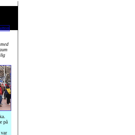
A med
baum
lig
ka.
e på
 var