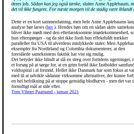
deres job.
Sådan kan jeg også tænke
, slutter Anne Applebaum,
m
det vil ikke fungere. For næste morgen vil de stadig være iblandt 
Dette er en kort sammenfatning, men hele Anne Applebaums lan
analyse bør læses (
her
). Hendes bøn om en sådan aktiv sameksis
bliver ikke mødt med den eftertænksomme imødekommenhed, s
hun efterspørger - og da slet ikke fordi hun effektfuldt trækker
paralleller fra USA til alverdens mislykkede stater. Men Appleb
eksempler fra Nordirland og Colombia dokumenterer, at den
foreslåede sameksistens faktisk har vist sig mulig.
Det betyder ikke blindt at slå en streg over fortidens ugerninger,
et forsøg på at sørge for, at en grim fortid ikke fastholder samfund
voldsspiral i al fremtid. Heller ikke Danmark har som fokus at v
med til at udvikle sådanne virksomme alternativer, der kunne for
en hel befolkning på at stoppe gensidig blodhævn - men det var d
fornuftigt mål at stile efter.
Tom Vilmer Paamand - januar 2021