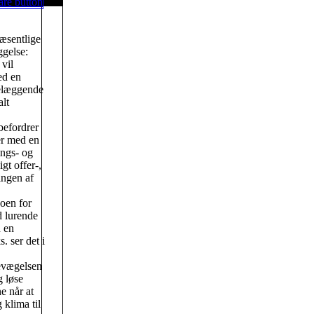
væsentlige
gelse:
vil
ed en
delæggende
alt
befordrer
er med en
ngs- og
gt offer-,
ingen af
oen for
d lurende
 en
. ser det i
bevægelsen
g løse
e når at
 klima til