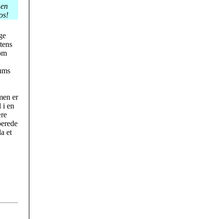
en
os!
ge
tens
om
aums
 men er
 i en
ære
berede
a et