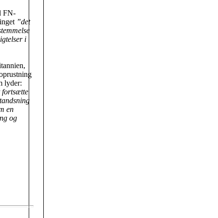
il FN-
tinget
”det
sstemmelse
gtelser i
itannien,
moprustning
m lyder:
 fortsætte
standsning
om en
eng og