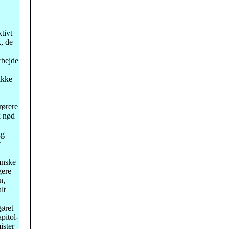
tivt
, de
rbejde
ikke
rørere
k nød
ng
t
anske
gere
n,
lt
gøret
pitol-
ister