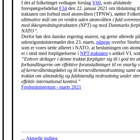
I det af folketinget vedtagne forslag
V60
, som afsluttede
forespørgselsdebat
F34
den 22. januar 2021 om tilslutning t
traktaten om forbud mod atomvåben (TPNW), støtter Folke
ultimative mål om en verden uden atomvåben i fuld overen
med ikkespredningstraktaten (NPT) og med Danmarks forpli
NATO”.
Derfor bør den danske regering snarest, og gerne allerede på
udenrigsministermødet den 23. marts,
påpege
overfor Storbr
som er vores tætte allieret i NATO, at beslutningen om ato
er i strid med forpligtelserne i
NPT-traktaten
s artikel VI, so
”Enhver deltager i denne traktat forpligter sig til i god tro at
forhandlingerne om effektive foranstaltninger til en snarlig 
af kernevåbenkapløbet og til kernevåbennedrustning samt 
traktat om almindelig og fuldstændig nedrustning under str
effektiv international kontrol.”
Fredsministerium - marts 2021
...
Aktuelle indlæg