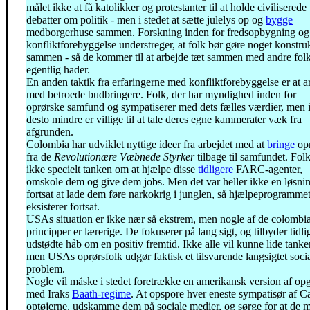
målet ikke at få katolikker og protestanter til at holde civiliserede
debatter om politik - men i stedet at sætte julelys op og
bygge
medborgerhuse sammen. Forskning inden for fredsopbygning og
konfliktforebyggelse understreger, at folk bør gøre noget konstruk
sammen - så de kommer til at arbejde tæt sammen med andre folk
egentlig hader.
En anden taktik fra erfaringerne med konfliktforebyggelse er at a
med betroede budbringere. Folk, der har myndighed inden for
oprørske samfund og sympatiserer med dets fælles værdier, men 
desto mindre er villige til at tale deres egne kammerater væk fra
afgrunden.
Colombia har udviklet nyttige ideer fra arbejdet med at
bringe
op
fra de
Revolutionære Væbnede Styrker
tilbage til samfundet. Fol
ikke specielt tanken om at hjælpe disse
tidligere
FARC-agenter,
omskole dem og give dem jobs. Men det var heller ikke en løsni
fortsat at lade dem føre narkokrig i junglen, så hjælpeprogramme
eksisterer fortsat.
USAs situation er ikke nær så ekstrem, men nogle af de colombi
principper er lærerige. De fokuserer på lang sigt, og tilbyder tidli
udstødte håb om en positiv fremtid. Ikke alle vil kunne lide tanke
men USAs oprørsfolk udgør faktisk et tilsvarende langsigtet socia
problem.
Nogle vil måske i stedet foretrække en amerikansk version af op
med Iraks
Baath-regime
. At opspore hver eneste sympatisør af Ca
optøjerne, udskamme dem på sociale medier, og sørge for at de m