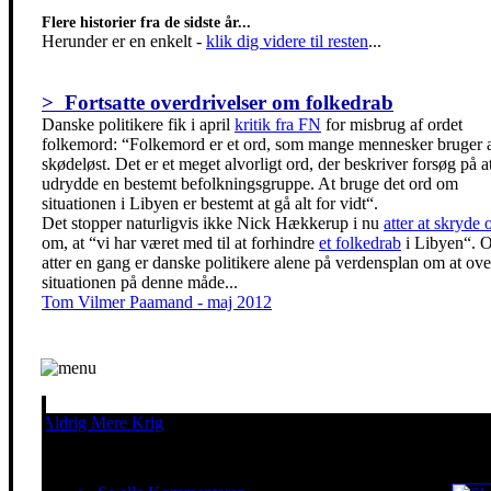
Flere historier fra de sidste år...
Herunder er en enkelt
-
klik dig videre til resten
...
> Fortsatte overdrivelser om folkedrab
Danske politikere fik i april
kritik fra FN
for misbrug af ordet
folkemord: “Folkemord er et ord, som mange mennesker bruger al
skødeløst. Det er et meget alvorligt ord, der beskriver forsøg på a
udrydde en bestemt befolkningsgruppe. At bruge det ord om
situationen i Libyen er bestemt at gå alt for vidt“.
Det stopper naturligvis ikke Nick Hækkerup i nu
atter at skryde 
om, at “vi har været med til at forhindre
et folkedrab
i Libyen“. 
atter en gang er danske politikere alene på verdensplan om at ove
situationen på denne måde...
Tom Vilmer Paamand - maj 2012
Aldrig Mere Krig
Pacifisme er en livsholdning