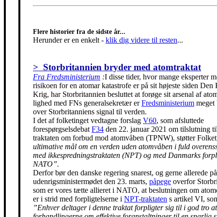
Flere historier fra de sidste år...
Herunder er en enkelt
-
klik dig videre til resten
...
> Storbritannien bryder med atomtraktat
Fra Fredsministerium
:
I disse tider, hvor mange eksperter m
risikoen for en atomar katastrofe er på sit højeste siden Den
Krig, har Storbritannien besluttet at forøge sit arsenal af ato
lighed med FNs generalsekretær er
Fredsministerium
meget 
over Storbritanniens signal til verden.
I det af folketinget vedtagne forslag
V60
, som afsluttede
forespørgselsdebat
F34
den 22. januar 2021 om tilslutning t
traktaten om forbud mod atomvåben (TPNW), støtter Folke
ultimative mål om en verden uden atomvåben i fuld overen
med ikkespredningstraktaten (NPT) og med Danmarks forpli
NATO”.
Derfor bør den danske regering snarest, og gerne allerede på
udenrigsministermødet den 23. marts,
påpege
overfor Storbr
som er vores tætte allieret i NATO, at beslutningen om ato
er i strid med forpligtelserne i
NPT-traktaten
s artikel VI, so
”Enhver deltager i denne traktat forpligter sig til i god tro at
forhandlingerne om effektive foranstaltninger til en snarlig 