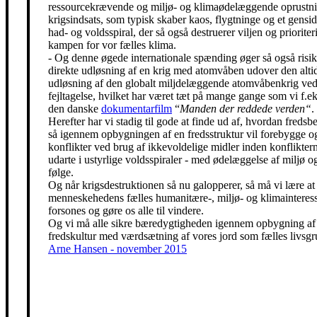
ressourcekrævende og miljø- og klimaødelæggende oprustni
krigsindsats, som typisk skaber kaos, flygtninge og et gensidi
had- og voldsspiral, der så også destruerer viljen og prioriter
kampen for vor fælles klima.
- Og denne øgede internationale spænding øger så også risik
direkte udløsning af en krig med atomvåben udover den alti
udløsning af den globalt miljdelæggende atomvåbenkrig ved
fejltagelse, hvilket har været tæt på mange gange som vi f.eks
den danske
dokumentarfilm
“
Manden der reddede verden“
.
Herefter har vi stadig til gode at finde ud af, hvordan freds
så igennem opbygningen af en fredsstruktur vil forebygge o
konflikter ved brug af ikkevoldelige midler inden konfliktern
udarte i ustyrlige voldsspiraler - med ødelæggelse af miljø og
følge.
Og når krigsdestruktionen så nu galopperer, så må vi lære at 
menneskehedens fælles humanitære-, miljø- og klimainteress
forsones og gøre os alle til vindere.
Og vi må alle sikre bæredygtigheden igennem opbygning af
fredskultur med værdsætning af vores jord som fælles livsgr
Arne Hansen - november 2015