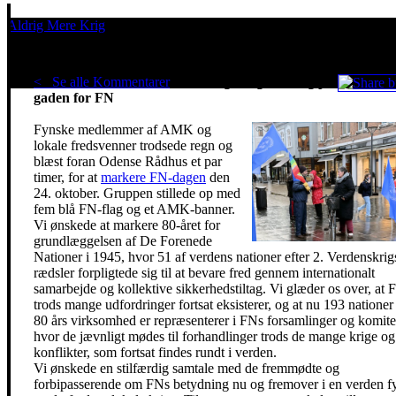
Aldrig Mere Krig
Pacifisme er en livsholdning
< Se alle Kommentarer
En både god og våd dag på
gaden for FN
Fynske medlemmer af AMK og
lokale fredsvenner trodsede regn og
blæst foran Odense Rådhus et par
timer, for at
markere FN-dagen
den
24. oktober. Gruppen stillede op med
fem blå FN-flag og et AMK-banner.
Vi ønskede at markere 80-året for
grundlæggelsen af De Forenede
Nationer i 1945, hvor 51 af verdens nationer efter 2. Verdenskrig
rædsler forpligtede sig til at bevare fred gennem internationalt
samarbejde og kollektive sikkerhedstiltag. Vi glæder os over, at 
trods mange udfordringer fortsat eksisterer, og at nu 193 nationer 
80 års virksomhed er repræsenterer i FNs forsamlinger og komite
hvor de jævnligt mødes til forhandlinger trods de mange krige og
konflikter, som fortsat findes rundt i verden.
Vi ønskede en stilfærdig samtale med de fremmødte og
forbipasserende om FNs betydning nu og fremover i en verden fy