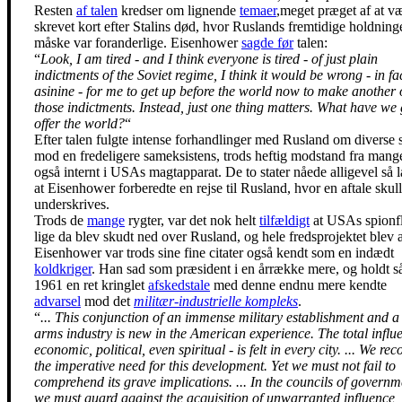
Resten
af talen
kredser om lignende
temaer
,meget præget af at v
skrevet kort efter Stalins død, hvor Ruslands fremtidige holdning
måske var foranderlige. Eisenhower
sagde før
talen:
“
Look, I am tired - and I think everyone is tired - of just plain
indictments of the Soviet regime, I think it would be wrong - in fac
asinine - for me to get up before the world now to make another 
those indictments. Instead, just one thing matters. What have we 
offer the world?
“
Efter talen fulgte intense forhandlinger med Rusland om diverse s
mod en fredeligere sameksistens, trods heftig modstand fra mang
også internt i USAs magtapparat. De to stater nåede alligevel så l
at Eisenhower forberedte en rejse til Rusland, hvor en aftale skul
underskrives.
Trods de
mange
rygter, var det nok helt
tilfældigt
at USAs spionf
lige da blev skudt ned over Rusland, og hele fredsprojektet blev a
Eisenhower var trods sine fine citater også kendt som en indædt
koldkriger
. Han sad som præsident i en årrække mere, og holdt så
1961 en ret kringlet
afskedstale
med denne endnu mere kendte
advarsel
mod det
militær-industrielle kompleks
.
“
... This conjunction of an immense military establishment and a
arms industry is new in the American experience. The total influ
economic, political, even spiritual - is felt in every city. ... We re
the imperative need for this development. Yet we must not fail to
comprehend its grave implications. ... In the councils of governm
we must guard against the acquisition of unwarranted influence,