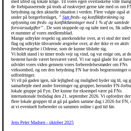
med ufred og lokale krige. Til vores egen overraskelse ville mang
de forbipasserende på trods af ruskvejret gerne tale med os om 
betydning og den aktuelle situation i verden. Flere valgte også at
under på borgerforslaget,
”
Støt
freds- og konfliktforskning og
oplysning om freds- og konfliktløsninger med 1 % af de samlede
forsvarsudgifter”
. De som stoppede op og talte med os, fik udle
et nummer af vores medlemsblad.
Mange udtrykte respekt og anerkendelse over, at vi stod der med
flag og udtrykte tilsvarende ærgrelse over, at der ikke er en aktiv
fredsbevægelse i Odense, som de kunne tilslutte sig.
Vi holdt stand i to timer trods vejr og vind, og var enige om, at de
bestemt havde været besværet værd. Vi var også glade for at have
udvidet vores viden gennem vores forberedelsesmøder om FNs
virksomhed, og om den betydning FN har trods begrænsninger 
udfordringer.
Vi vil på gaden igen, når lejlighed og mulighed byder sig til, og g
samarbejde med andre foreninger og grupper, herunder FN-forbu
lokale gruppe på Fyn. Det kunne for eksempel være på FNs
internationale fredsdag den 21. september 2026. Vi opfordrer der
flere lokale grupper til at gå på gaden samme dag i 2026 for FN, o
at vi eventuelt forbereder os sammen online i god tid før.
Jens Peter Madsen - oktober 2025