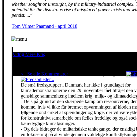
whether sought or unsought, by the military-industrial complex.
potential for the disastrous rise of misplaced power exists and wil
persist. ...
“
Tom Vilmer Paamand - april 2018
Aldrig Mere Krig
Pacifisme er en livsholdning
< Se alle Kommentarer
Red klimaet - stop krigen!
De små fredsgrupper i Danmark har ikke i grundlaget for
klimademonstrationerne den 29. november fået tilføjet den 
gensidige sammenhæng imellem krig, miljø- og klimaødelæg
- Dels på grund af den skærpede kamp om ressourcerne, der 
komme, hvis vi ikke får bremset opvarmningen af kloden m
følgende ond cirkel af spændinger og krige, der vil være ø
for konstruktivt samarbejde om fælles fredelige og også soci
bæredygtige klimaløsninger.
- Og dels bidrager de militaristiske tankegange, der ensidigt 
en fokusering på at vinde gennem voldelige konfliktløsning