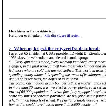
Flere historier fra de sidste år...
Herunder er en enkelt
-
klik dig videre til resten
...
> Våben og krigsskibe er tyveri fra de sultende
I år er det 65 år siden, at USAs præsident Dwight D. Eisenhower
1953 skrev de velkendte manende ord i smukt sprog:
“
... Every gun that is made, every warship launched, every rocket
signifies, in the final sense, a theft from those who hunger and ar
fed, those who are cold and are not clothed. This world in arms i
spending money alone. It is spending the sweat of its laborers, th
genius of its scientists, the hopes of its children.
The cost of one modern heavy bomber is this: a modern brick sc
in more than 30 cities. It is two electric power plants, each servi
town of 60,000 population. It is two fine, fully equipped hospitals.
some fifty miles of concrete pavement. We pay for a single fighter
a half-million bushels of wheat. We pay for a single destroyer wi
homes that could have housed more than 8,000 people. ...
“