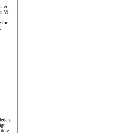
lavt.
t. Vi
 for
,
leden.
igt
 ikke