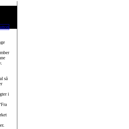
nge
ember
nne
v.
al så
er
gter i
“Fra
rket
er.