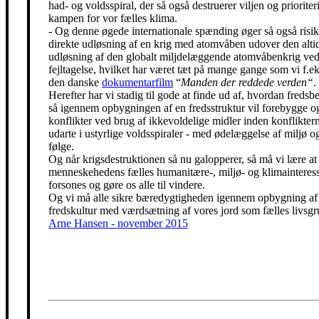
had- og voldsspiral, der så også destruerer viljen og prioriter
kampen for vor fælles klima.
- Og denne øgede internationale spænding øger så også risik
direkte udløsning af en krig med atomvåben udover den alti
udløsning af den globalt miljdelæggende atomvåbenkrig ved
fejltagelse, hvilket har været tæt på mange gange som vi f.eks
den danske
dokumentarfilm
“
Manden der reddede verden“
.
Herefter har vi stadig til gode at finde ud af, hvordan freds
så igennem opbygningen af en fredsstruktur vil forebygge o
konflikter ved brug af ikkevoldelige midler inden konfliktern
udarte i ustyrlige voldsspiraler - med ødelæggelse af miljø og
følge.
Og når krigsdestruktionen så nu galopperer, så må vi lære at 
menneskehedens fælles humanitære-, miljø- og klimainteress
forsones og gøre os alle til vindere.
Og vi må alle sikre bæredygtigheden igennem opbygning af
fredskultur med værdsætning af vores jord som fælles livsgr
Arne Hansen - november 2015