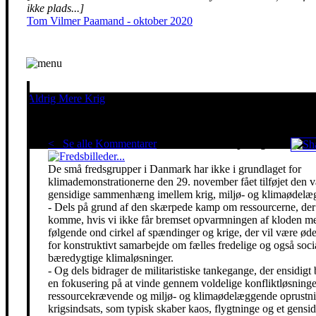
ikke plads...]
Tom Vilmer Paamand - oktober 2020
Aldrig Mere Krig
Pacifisme er en livsholdning
< Se alle Kommentarer
Red klimaet - stop krigen!
De små fredsgrupper i Danmark har ikke i grundlaget for
klimademonstrationerne den 29. november fået tilføjet den 
gensidige sammenhæng imellem krig, miljø- og klimaødelæg
- Dels på grund af den skærpede kamp om ressourcerne, der 
komme, hvis vi ikke får bremset opvarmningen af kloden m
følgende ond cirkel af spændinger og krige, der vil være ø
for konstruktivt samarbejde om fælles fredelige og også soci
bæredygtige klimaløsninger.
- Og dels bidrager de militaristiske tankegange, der ensidigt 
en fokusering på at vinde gennem voldelige konfliktløsning
ressourcekrævende og miljø- og klimaødelæggende oprustni
krigsindsats, som typisk skaber kaos, flygtninge og et gensidi