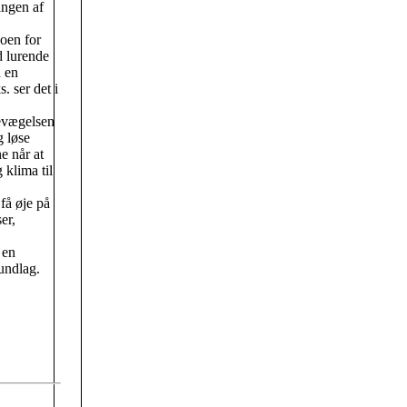
ingen af
oen for
d lurende
 en
. ser det i
bevægelsen
g løse
e når at
 klima til
få øje på
er,
 en
undlag.