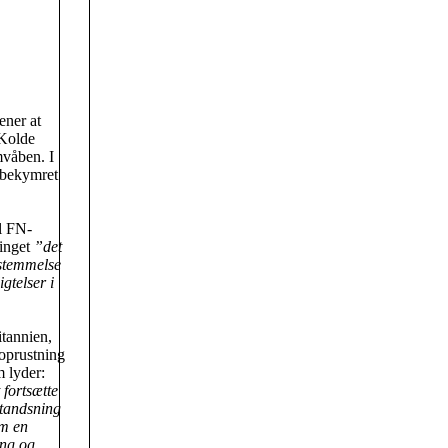
ener at
 Kolde
mvåben. I
bekymret
il FN-
tinget
”det
sstemmelse
gtelser i
itannien,
moprustning
m lyder:
 fortsætte
standsning
om en
eng og