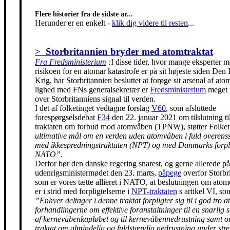
Flere historier fra de sidste år...
Herunder er en enkelt
-
klik dig videre til resten
...
> Storbritannien bryder med atomtraktat
Fra Fredsministerium
:
I disse tider, hvor mange eksperter m
risikoen for en atomar katastrofe er på sit højeste siden Den
Krig, har Storbritannien besluttet at forøge sit arsenal af ato
lighed med FNs generalsekretær er
Fredsministerium
meget 
over Storbritanniens signal til verden.
I det af folketinget vedtagne forslag
V60
, som afsluttede
forespørgselsdebat
F34
den 22. januar 2021 om tilslutning t
traktaten om forbud mod atomvåben (TPNW), støtter Folke
ultimative mål om en verden uden atomvåben i fuld overen
med ikkespredningstraktaten (NPT) og med Danmarks forpli
NATO”.
Derfor bør den danske regering snarest, og gerne allerede på
udenrigsministermødet den 23. marts,
påpege
overfor Storbr
som er vores tætte allieret i NATO, at beslutningen om ato
er i strid med forpligtelserne i
NPT-traktaten
s artikel VI, so
”Enhver deltager i denne traktat forpligter sig til i god tro at
forhandlingerne om effektive foranstaltninger til en snarlig 
af kernevåbenkapløbet og til kernevåbennedrustning samt 
traktat om almindelig og fuldstændig nedrustning under str