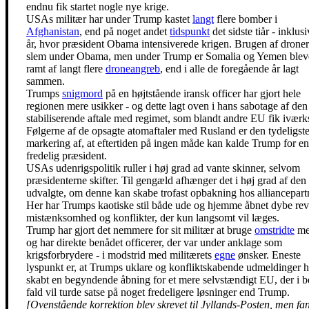
endnu fik startet nogle nye krige.
USAs militær har under Trump kastet
langt
flere bomber i
Afghanistan
, end på noget andet
tidspunkt
det sidste tiår - inklus
år, hvor præsident Obama intensiverede krigen. Brugen af droner
slem under Obama, men under Trump er Somalia og Yemen blev
ramt af langt flere
droneangreb
, end i alle de foregående år lagt
sammen.
Trumps
snigmord
på en højtstående iransk officer har gjort hele
regionen mere usikker - og dette lagt oven i hans sabotage af den
stabiliserende aftale med regimet, som blandt andre EU fik iværk
Følgerne af de opsagte atomaftaler med Rusland er den tydeligst
markering af, at eftertiden på ingen måde kan kalde Trump for en
fredelig præsident.
USAs udenrigspolitik ruller i høj grad ad vante skinner, selvom
præsidenterne skifter. Til gengæld afhænger det i høj grad af den
udvalgte, om denne kan skabe trofast opbakning hos alliancepart
Her har Trumps kaotiske stil både ude og hjemme åbnet dybe rev
mistænksomhed og konflikter, der kun langsomt vil læges.
Trump har gjort det nemmere for sit militær at bruge
omstridte
me
og har direkte benådet officerer, der var under anklage som
krigsforbrydere - i modstrid med militærets
egne
ønsker. Eneste
lyspunkt er, at Trumps uklare og konfliktskabende udmeldinger h
skabt en begyndende åbning for et mere selvstændigt EU, der i b
fald vil turde satse på noget fredeligere løsninger end Trump.
[Ovenstående korrektion blev skrevet til Jyllands-Posten, men fa