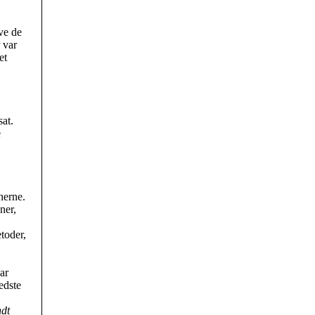
ive de
 var
et
sat.
e
nerne.
ner,
toder,
ar
edste
ndt