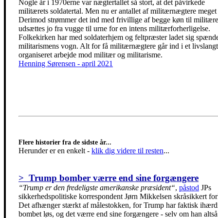
Nogle år i 1970erne var nægtertallet så stort, at det påvirkede
militærets soldatertal. Men nu er antallet af militærnægtere meget 
Derimod strømmer det ind med frivillige af begge køn til militære
udsættes jo fra vugge til urne for en intens militærforherligelse.
Folkekirken har med soldaterhjem og feltpræster ladet sig spænde
militarismens vogn. Alt for få militærnægtere går ind i et livslangt
organiseret arbejde mod militær og militarisme.
Henning Sørensen - april 2021
Flere historier fra de sidste år...
Herunder er en enkelt
-
klik dig videre til resten
...
> Trump bomber værre end sine forgængere
“Trump er den fredeligste amerikanske præsident“
,
påstod
JPs
sikkerhedspolitiske korrespondent Jørn Mikkelsen skråsikkert for
Det afhænger stærkt af målestokken, for Trump har faktisk ihærd
bombet løs, og det værre end sine forgængere - selv om han altså