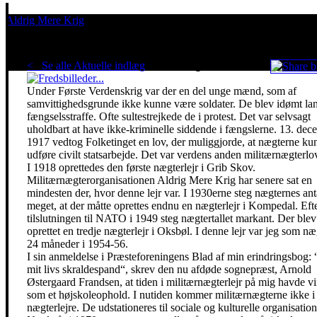
Aldrig Mere Krig
Pacifisme er en livsholdning
< Se alle Aktuelle indlæg
.
For få nægter...
Under Første Verdenskrig var der en del unge mænd, som af
samvittighedsgrunde ikke kunne være soldater. De blev idømt la
fængselsstraffe. Ofte sultestrejkede de i protest. Det var selvsagt
uholdbart at have ikke-kriminelle siddende i fængslerne. 13. dec
1917 vedtog Folketinget en lov, der muliggjorde, at nægterne ku
udføre civilt statsarbejde. Det var verdens anden militærnægterlo
I 1918 oprettedes den første nægterlejr i Grib Skov.
Militærnægterorganisationen Aldrig Mere Krig har senere sat en
mindesten der, hvor denne lejr var. I 1930erne steg nægternes ant
meget, at der måtte oprettes endnu en nægterlejr i Kompedal. Eft
tilslutningen til NATO i 1949 steg nægtertallet markant. Der blev
oprettet en tredje nægterlejr i Oksbøl. I denne lejr var jeg som næ
24 måneder i 1954-56.
I sin anmeldelse i Præsteforeningens Blad af min erindringsbog: 
mit livs skraldespand“, skrev den nu afdøde sognepræst, Arnold
Østergaard Frandsen, at tiden i militærnægterlejr på mig havde vi
som et højskoleophold. I nutiden kommer militærnægterne ikke i
nægterlejre. De udstationeres til sociale og kulturelle organisation