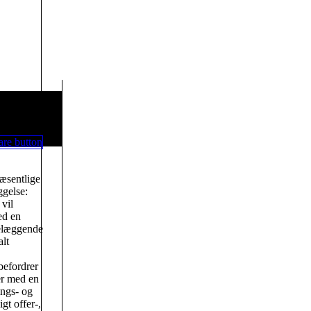
væsentlige
gelse:
vil
ed en
delæggende
alt
befordrer
er med en
ngs- og
gt offer-,