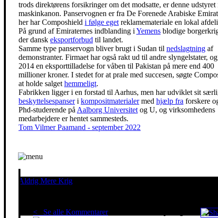
trods direktørens forsikringer om det modsatte, er denne udstyre
maskinkanon. Panservognen er fra De Forenede Arabiske Emirat
her har Composhield
i følge eget
reklamemateriale en lokal afdel
På grund af Emiraternes indblanding i
Yemens
blodige borgerkrig
der dansk
eksportforbud
til landet.
Samme type panservogn bliver brugt i Sudan til
nedslagtning
af
demonstranter. Firmaet har også rakt ud til andre slyngelstater, og 
2014 en eksporttilladelse for våben til Pakistan på mere end 400
millioner kroner. I stedet for at prale med succesen, søgte Compo
at holde salget
hemmeligt
.
Fabrikken ligger i en forstad til Aarhus, men har udviklet sit særl
beskyttelsespanser
i
kompositmaterialer
med
hjælp fra
forskere o
Phd-studerende på
Aalborg Universitet
og U, og virksomhedens
medarbejdere er hentet sammesteds.
Tom Vilmer Paamand - september 2022
Aldrig Mere Krig
Pacifisme er en livsholdning
< Se alle Kommentarer
Red klimaet - stop krigen!