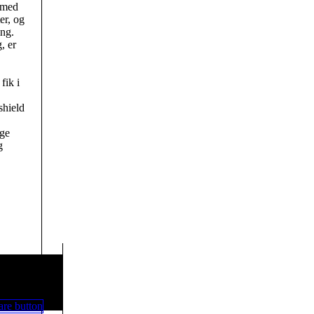
t med
er, og
ing.
, er
fik i
shield
ige
g