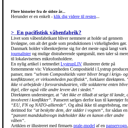
Flere historier fra de sidste år...
Herunder er en enkelt
-
klik dig videre til resten
...
> En pacifistisk våbenfabrik?
Livet som våbenfabrikant bliver nemmere at holde ud gennem
livsløgne, om alt det gode som produktionen i virkeligheden gør. 
Danmark holder våbenkrejlerne sig for det meste også langt væk 
journalister
og mulige distraherende spørgsmål, men taler så mere 
til lokalavisernes mikrofonholdere.
En nylig artikel i netmediet
LystrupLIV
illustrerer dette på
fornemmeste vis: Virksomheden Composhield i Lystrup producer
panser, men
“selvom Composhields varer bliver brugt i krigs- og
konfliktzoner, er virksomheden pacifistisk“
, forklarer direktøren.
ikke vi arbejdede i forsvarsindustrien, ville soldaterne enten blive
ihjel, eller også ville andre levere det i stedet.“
Direktøren understreger, at
“det ikke er tilladt at sælge til lande, 
involveret i konflikter“
. Panseret sælges derfor kun til køretøjer f
“EU, FN og NATO-allierede“
. Og altså ikke til angrebsbrug, m
derimod for
“at beskytte dem, der sidder i vognen“
, for sådan en
“pansret mandskabsvogn indeholder ikke en kanon eller andre
våben“
.
Artiklen er illustreret med firmaets
prale-model
af en
panservogn