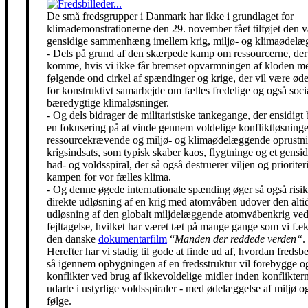
De små fredsgrupper i Danmark har ikke i grundlaget for
klimademonstrationerne den 29. november fået tilføjet den 
gensidige sammenhæng imellem krig, miljø- og klimaødelæg
- Dels på grund af den skærpede kamp om ressourcerne, der 
komme, hvis vi ikke får bremset opvarmningen af kloden m
følgende ond cirkel af spændinger og krige, der vil være ø
for konstruktivt samarbejde om fælles fredelige og også soci
bæredygtige klimaløsninger.
- Og dels bidrager de militaristiske tankegange, der ensidigt 
en fokusering på at vinde gennem voldelige konfliktløsning
ressourcekrævende og miljø- og klimaødelæggende oprustni
krigsindsats, som typisk skaber kaos, flygtninge og et gensidi
had- og voldsspiral, der så også destruerer viljen og prioriter
kampen for vor fælles klima.
- Og denne øgede internationale spænding øger så også risik
direkte udløsning af en krig med atomvåben udover den alti
udløsning af den globalt miljdelæggende atomvåbenkrig ved
fejltagelse, hvilket har været tæt på mange gange som vi f.eks
den danske
dokumentarfilm
“
Manden der reddede verden“
.
Herefter har vi stadig til gode at finde ud af, hvordan freds
så igennem opbygningen af en fredsstruktur vil forebygge o
konflikter ved brug af ikkevoldelige midler inden konfliktern
udarte i ustyrlige voldsspiraler - med ødelæggelse af miljø og
følge.