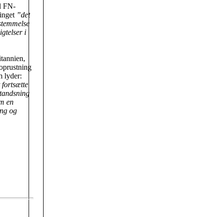
il FN-
tinget
”det
sstemmelse
gtelser i
itannien,
moprustning
m lyder:
 fortsætte
standsning
om en
eng og