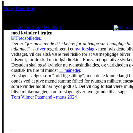
Aldrig Mere Krig
Pacifisme er en livsholdning
< Se alle Aktuelle indlæg
.
Værnepligtstid tredobles
med kvinder i trøjen
Der er
“for nuværende ikke behov for at tvinge værnepligtige til
udlandet“
,
skriver
regeringen i et
nyt forslag
- men hvis dette bli
vedtaget, vil der altså være reel risiko for at værnepligtige bliver
udsendt, for de skal nu indgå direkte i Forsvaret operative styrker
Desuden skal også kvinder nu tvangsindkaldes, og varigheden ø
drastisk fra fire til mindst
11 måneder
.
Forslaget sælges som “fuld ligestilling“, men dette kunne langt b
opnås ved at give mænd samme frihed for tvungen militærtjenest
som kvinder hidtil har nydt godt af. Det vil dog fortsat være mulig
blive militærnægter, som forslaget giver nye grunde til at søge.
Tom Vilmer Paamand - marts 2024