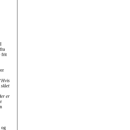
I
fra
frit
er
“Hvis
 slået
der er
or
en
, og