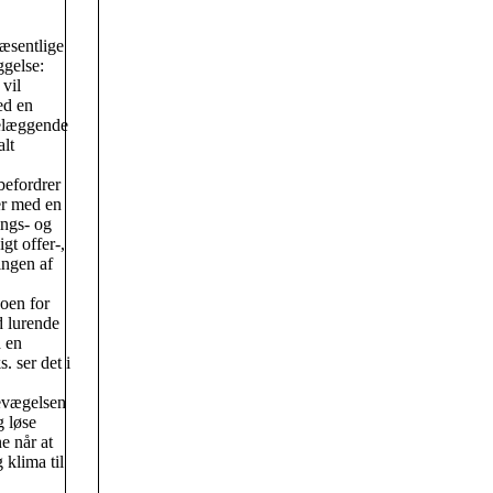
væsentlige
gelse:
vil
ed en
delæggende
alt
befordrer
er med en
ngs- og
gt offer-,
ingen af
oen for
d lurende
 en
. ser det i
bevægelsen
g løse
e når at
 klima til