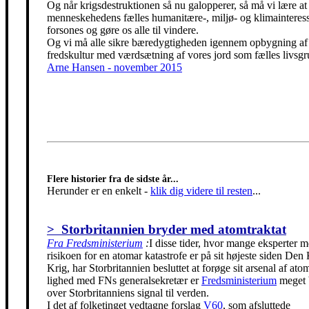
Og når krigsdestruktionen så nu galopperer, så må vi lære at 
menneskehedens fælles humanitære-, miljø- og klimainteress
forsones og gøre os alle til vindere.
Og vi må alle sikre bæredygtigheden igennem opbygning af
fredskultur med værdsætning af vores jord som fælles livsgr
Arne Hansen - november 2015
Flere historier fra de sidste år...
Herunder er en enkelt
-
klik dig videre til resten
...
> Storbritannien bryder med atomtraktat
Fra Fredsministerium
:
I disse tider, hvor mange eksperter m
risikoen for en atomar katastrofe er på sit højeste siden Den
Krig, har Storbritannien besluttet at forøge sit arsenal af ato
lighed med FNs generalsekretær er
Fredsministerium
meget 
over Storbritanniens signal til verden.
I det af folketinget vedtagne forslag
V60
, som afsluttede