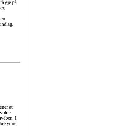
få øje på
er,
 en
undlag.
ener at
 Kolde
mvåben. I
bekymret