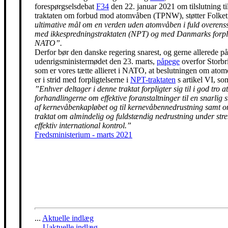
forespørgselsdebat
F34
den 22. januar 2021 om tilslutning t
traktaten om forbud mod atomvåben (TPNW), støtter Folke
ultimative mål om en verden uden atomvåben i fuld overen
med ikkespredningstraktaten (NPT) og med Danmarks forpli
NATO”.
Derfor bør den danske regering snarest, og gerne allerede på
udenrigsministermødet den 23. marts,
påpege
overfor Storbr
som er vores tætte allieret i NATO, at beslutningen om ato
er i strid med forpligtelserne i
NPT-traktaten
s artikel VI, so
”Enhver deltager i denne traktat forpligter sig til i god tro at
forhandlingerne om effektive foranstaltninger til en snarlig 
af kernevåbenkapløbet og til kernevåbennedrustning samt 
traktat om almindelig og fuldstændig nedrustning under str
effektiv international kontrol.”
Fredsministerium - marts 2021
...
Aktuelle indlæg
...
Uaktuelle indlæg